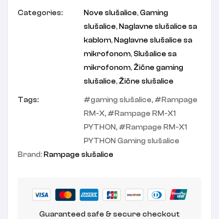
Categories:
Nove slušalice
,
Gaming
slušalice
,
Naglavne slušalice sa
kablom
,
Naglavne slušalice sa
mikrofonom
,
Slušalice sa
mikrofonom
,
Žične gaming
slušalice
,
Žične slušalice
Tags:
gaming slušalice
,
Rampage
RM-X
,
Rampage RM-X1
PYTHON
,
Rampage RM-X1
PYTHON Gaming slušalice
Brand:
Rampage slušalice
Guaranteed safe & secure checkout