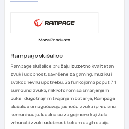
More Products
Rampage slušalice
Rampage slušalice pružaju izuzetno kvalitetan
zvuk i udobnost, savršene za gaming, muziku i
svakodnevnu upotrebu. Sa funkcijama poput 7.1
surround zvuka, mikrofonom sa smanjenjem
buke i dugotrajnim trajanjem baterije, Rampage
slušalice omogućavaju jasnoću zvuka i preciznu
komunikaciju. Idealne su za gejmere koji žele
vrhunski zvuk i udobnost tokom dugih sesija.