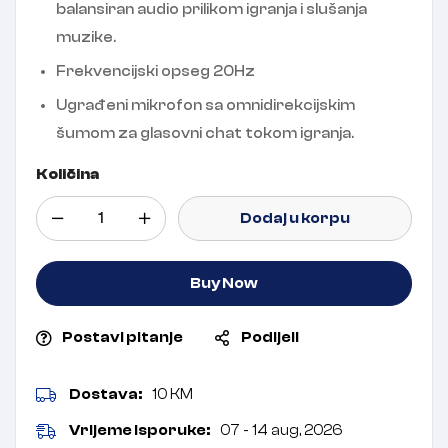
balansiran audio prilikom igranja i slušanja
muzike.
Frekvencijski opseg 20Hz
Ugrađeni mikrofon sa omnidirekcijskim
šumom za glasovni chat tokom igranja.
Količina
Dodaj u korpu
Buy Now
Postavi pitanje
Podijeli
Dostava:
10 KM
Vrijeme isporuke:
07 - 14 aug, 2026