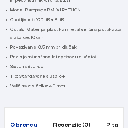
Impedansa mikrofona: 2,2 Ω
Model: Rampage RM-X1 PYTHON
Osetljivost: 100 dB ± 3 dB
Ostalo: Materijal: plastika i metal Veličina jastuka za
slušalice: 10 cm
Povezivanje: 3,5 mm priključak
Pozicija mikrofona: Integrisan u slušalici
Sistem: Stereo
Tip: Standardne slušalice
Veličina zvučnika: 40 mm
O brendu
Recenzije (0)
Pitanja