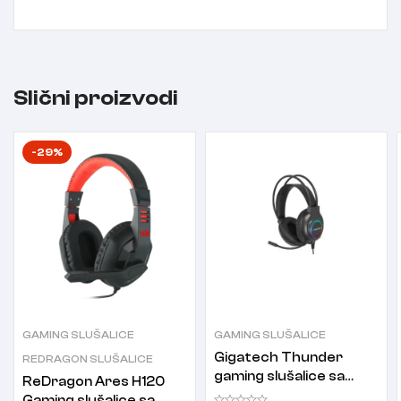
Slični proizvodi
-29%
GAMING SLUŠALICE
GAMING SLUŠALICE
Gigatech Thunder
REDRAGON SLUŠALICE
gaming slušalice sa
ReDragon Ares H120
mikrofonom
Gaming slušalice sa