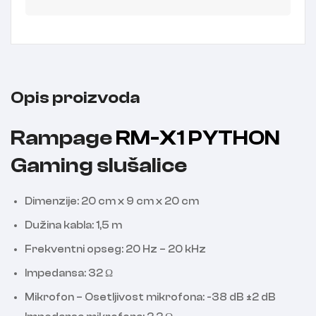
Opis proizvoda
Rampage
RM-X1 PYTHON
Gaming slušalice
Dimenzije: 20 cm x 9 cm x 20 cm
Dužina kabla: 1,5 m
Frekventni opseg: 20 Hz – 20 kHz
Impedansa: 32 Ω
Mikrofon – Osetljivost mikrofona: -38 dB ±2 dB