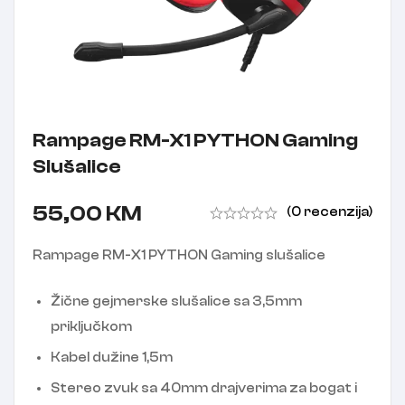
Rampage RM-X1 PYTHON Gaming
Slušalice
55,00
KM
(0 recenzija)
Rampage RM-X1 PYTHON Gaming slušalice
Žične gejmerske slušalice sa 3,5mm
priključkom
Kabel dužine 1,5m
Stereo zvuk sa 40mm drajverima za bogat i