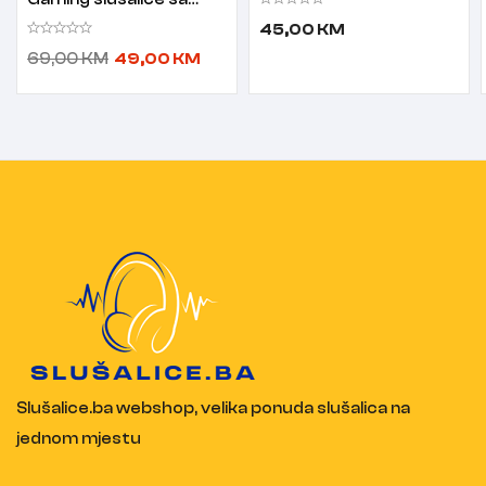
mikrofonom crveno
45,00
KM
crne
69,00
KM
49,00
KM
Slušalice.ba webshop, velika ponuda slušalica na
jednom mjestu