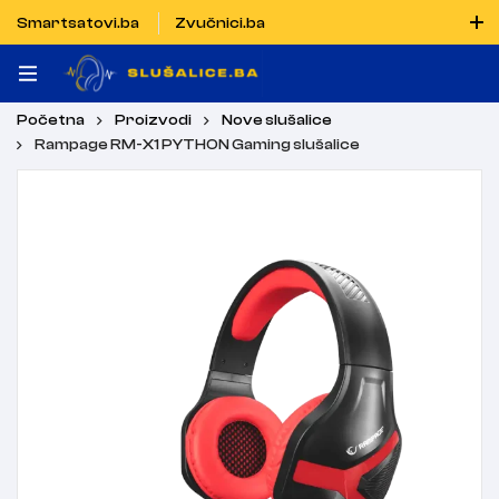
Smartsatovi.ba
Zvučnici.ba
Naručiti možete i porukom putem Vibera i WhatsAppa
Početna
Proizvodi
Nove slušalice
Rampage RM-X1 PYTHON Gaming slušalice