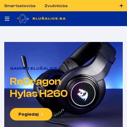
Smartsatovi.ba
Zvučnici.ba
Naručiti možete i porukom putem Vibera i WhatsAppa
GAMING SLUŠALICE
ReDragon
Hylas H260
Pogledaj