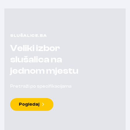
SLUŠALICE.BA
Veliki izbor
slušalica na
jednom mjestu
Pretraži po specifikacijama
Pogledaj