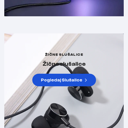
ŽIČNE SLUŠALICE
Žične slušalice
Pogledaj Slušalice