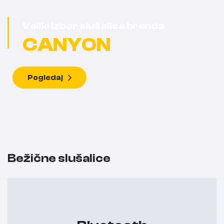
Veliki izbor slušalica brenda
CANYON
Pogledaj
Bežične slušalice