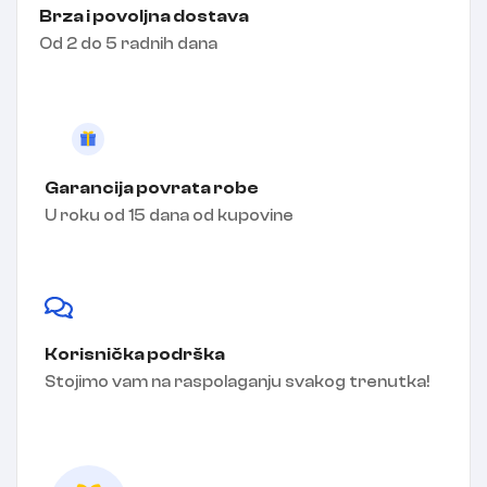
Brza i povoljna dostava
Od 2 do 5 radnih dana
Garancija povrata robe
U roku od 15 dana od kupovine
Korisnička podrška
Stojimo vam na raspolaganju svakog trenutka!