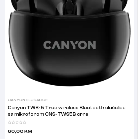
CANYON SLUŠALICE
Canyon TWS-5 True wireless Bluetooth slušalice
sa mikrofonom CNS-TWS5B crne
60,00
KM