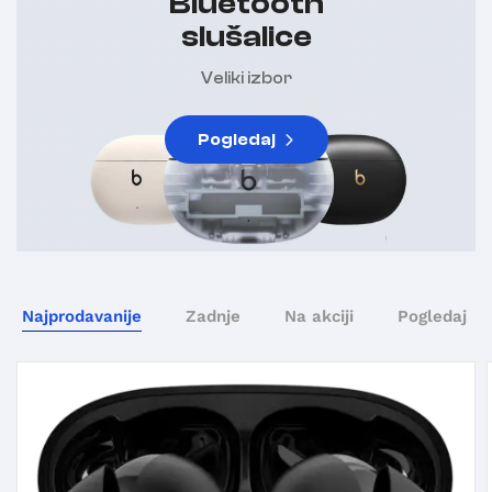
Bluetooth
slušalice
Veliki izbor
Pogledaj
Najprodavanije
Zadnje
Na akciji
Pogledaj sv