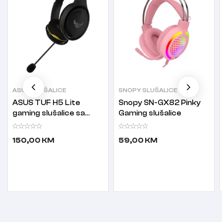
ASUS SLUŠALICE
SNOPY SLUŠALICE
ASUS TUF H5 Lite
Snopy SN-GX82 Pinky
gaming slušalice sa
Gaming slušalice
mikrofonom
150,00
KM
59,00
KM