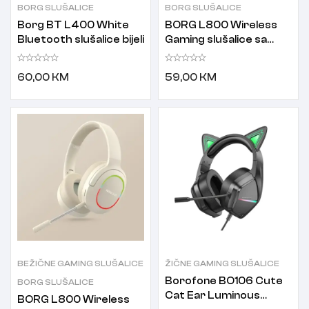
BORG SLUŠALICE
BORG SLUŠALICE
Borg BT L400 White
BORG L800 Wireless
Bluetooth slušalice bijeli
Gaming slušalice sa
mikrofonom Black
60,00
KM
59,00
KM
BEŽIČNE GAMING SLUŠALICE
ŽIČNE GAMING SLUŠALICE
Borofone BO106 Cute
BORG SLUŠALICE
Cat Ear Luminous
BORG L800 Wireless