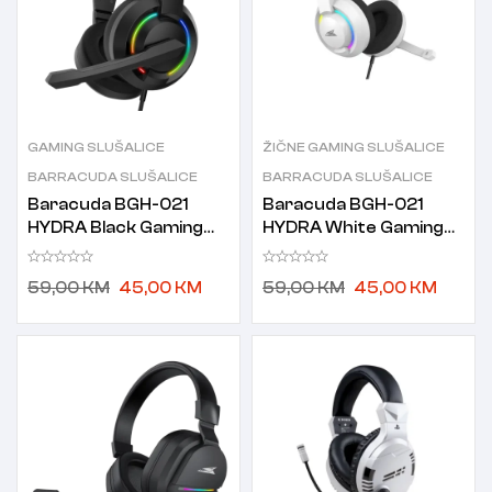
GAMING SLUŠALICE
ŽIČNE GAMING SLUŠALICE
BARRACUDA SLUŠALICE
BARRACUDA SLUŠALICE
Baracuda BGH-021
Baracuda BGH-021
HYDRA Black Gaming
HYDRA White Gaming
slušalice s mikrofonom
slušalice s mikrofonom
crne
bijele
59,00
KM
45,00
KM
59,00
KM
45,00
KM