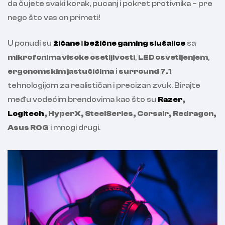
da čujete svaki korak, pucanj i pokret protivnika – pre
nego što vas on primeti!
U ponudi su
žičane
i
bežične gaming slušalice
sa
mikrofonima visoke osetljivosti
,
LED osvetljenjem
,
ergonomskim jastučićima
i
surround 7.1
tehnologijom za realističan i precizan zvuk. Birajte
među vodećim brendovima kao što su
Razer
,
Logitech
, HyperX, SteelSeries, Corsair, Redragon,
Asus ROG
i mnogi drugi.