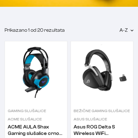
Prikazano 1 od 20 rezultata
A-Z
GAMING SLUŠALICE
BEŽIČNE GAMING SLUŠALICE
ACME SLUŠALICE
ASUS SLUŠALICE
ACME AULA Shax
Asus ROG Delta S
Gaming slušalice crno
Wireless WiFi