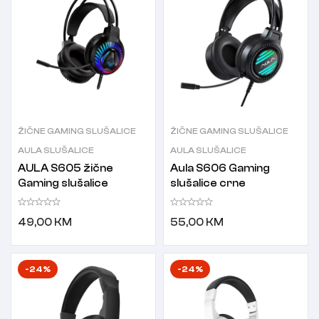
ŽIČNE GAMING SLUŠALICE
ŽIČNE GAMING SLUŠALICE
AULA SLUŠALICE
AULA SLUŠALICE
AULA S605 žične
Aula S606 Gaming
Gaming slušalice
slušalice crne
49,00
KM
55,00
KM
-24%
-24%