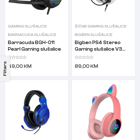
GAMING SLUŠALICE
ŽIČNE GAMING SLUŠALICE
BARRACUDA SLUŠALICE
BIGBEN SLUŠALICE
Barracuda BGH-011
Bigben PS4 Stereo
Pearl Gaming slušalice
Gaming slušalice V3
bijele
Filters
49,00
KM
89,00
KM