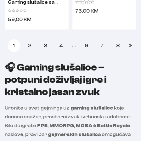
Gaming slušalice Elf Cat
Gaming slušalice sa
mikrofonom Yellow
75,00
KM
59,00
KM
1
2
3
4
…
6
7
8
🎧
Gaming slušalice –
potpuni doživljaj igre i
kristalno jasan zvuk
Uronite u svet gejminga uz
gaming slušalice
koje
donose snažan, prostorni zvuk i vrhunsku udobnost.
Bilo da igrate
FPS
,
MMORPG
,
MOBA
ili
Battle Royale
naslove, pravi par
gejmerskih slušalica
omogućava