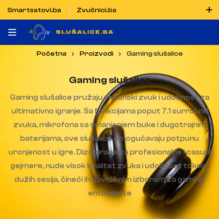
Smartsatovi.ba
Zvučnici.ba
Naručiti možete i porukom putem Vibera i WhatsAppa
Početna
Proizvodi
Gaming slušalice
Gaming slušalice
Gaming slušalice pružaju vrhunski zvuk i udobnost za
ultimativno igranje. Sa funkcijama poput 7.1 surround
zvuka, mikrofona sa smanjenjem buke i dugotrajnim
baterijama, ove slušalice omogućavaju potpunu
uronjenost u igre. Dizajnirane za profesionalne i casual
gejmere, nude visok kvalitet zvuka i udobnost tokom
dužih sesija, čineći ih savršenim izborom za gaming
entuzijaste