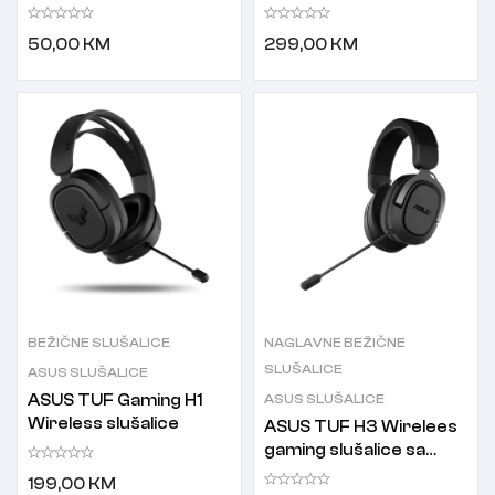
plave
Bluetooth slušalice
50,00
KM
299,00
KM
BEŽIČNE SLUŠALICE
NAGLAVNE BEŽIČNE
SLUŠALICE
ASUS SLUŠALICE
ASUS TUF Gaming H1
ASUS SLUŠALICE
Wireless slušalice
ASUS TUF H3 Wirelees
gaming slušalice sa
mikrofonom
199,00
KM