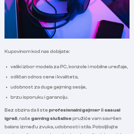
Kupovinom kod nas dobijate:
veliki izbor modela za PC, konzole i mobilne uređaje,
odličan odnos cene i kvaliteta,
udobnost za duge gejming sesije,
brzu isporuku i garanciju.
Bez obzira da li ste
profesionalni gejmer
ili
casual
igrač
, naše
gaming slušalice
pružiće vam savršen
balans između zvuka, udobnosti i stila. Poboljšajte