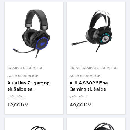
GAMING SLUŠALICE
ŽIČNE GAMING SLUŠALICE
AULA SLUŠALICE
AULA SLUŠALICE
Aula Hex 7.1 gaming
AULA S602 žične
slušalice sa
Gaming slušalice
mikrofonom
112,00
KM
49,00
KM