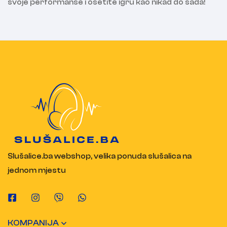
svoje performanse i osetite igru kao nikad do sada!
Slušalice.ba webshop, velika ponuda slušalica na
jednom mjestu
KOMPANIJA