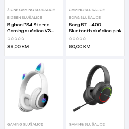
ŽIČNE GAMING SLUŠALICE
GAMING SLUŠALICE
BIGBEN SLUŠALICE
BORG SLUŠALICE
Bigben PS4 Stereo
Borg BT L400
Gaming slušalice V3
Bluetooth slušalice pink
plave
89,00
KM
60,00
KM
GAMING SLUŠALICE
GAMING SLUŠALICE