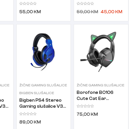
slušalice s
mikrofonom crne
55,00
KM
59,00
KM
45,00
KM
ALICE
ŽIČNE GAMING SLUŠALICE
ŽIČNE GAMING SLUŠALICE
Borofone BO106
BIGBEN SLUŠALICE
Cute Cat Ear
eo
Bigben PS4 Stereo
Luminous Gaming
 V3
Gaming slušalice V3
slušalice Elf Cat
plave
75,00
KM
89,00
KM