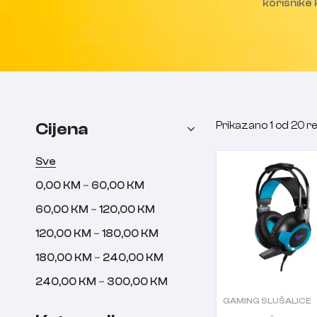
korisnike
Cijena
Prikazano 1 od 20 r
Sve
–
0,00
KM
60,00
KM
–
60,00
KM
120,00
KM
–
120,00
KM
180,00
KM
–
180,00
KM
240,00
KM
–
240,00
KM
300,00
KM
GAMING SLUŠALICE