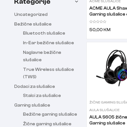
Kategorije
ACME SLUŠALICE
ACME AULA Sha
Gaming slušalice
Uncategorized
plave
Bežične slušalice
50,00
KM
Bluetooth slušalice
In-Ear bežične slušalice
Naglavne bežične
slušalice
True Wireless slušalice
(TWS)
Dodaci za slušalice
Stalci za slušalice
ŽIČNE GAMING SLUŠ
Gaming slušalice
AULA SLUŠALICE
Bežične gaming slušalice
AULA S605 žičn
Gaming slušalice
Žične gaming slušalice