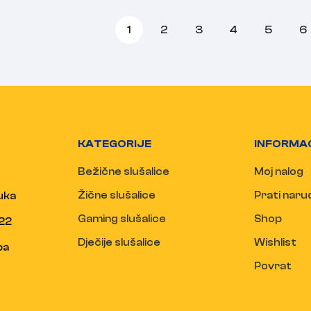
1
2
3
4
5
6
KATEGORIJE
INFORMA
Bežične slušalice
Moj nalog
Žične slušalice
Prati nar
uka
Gaming slušalice
Shop
22
Dječije slušalice
Wishlist
ba
Povrat