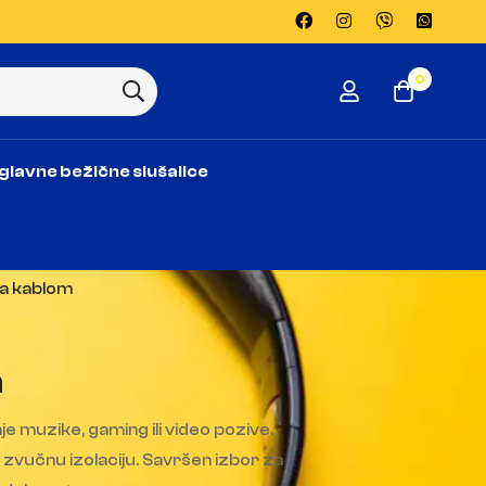
0
glavne bežične slušalice
sa kablom
m
e muzike, gaming ili video pozive.
zvučnu izolaciju. Savršen izbor za