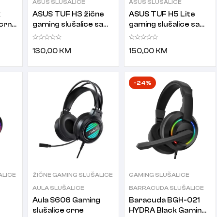
ASUS SLUŠALICE
ASUS SLUŠALICE
x
ASUS TUF H3 žične
ASUS TUF H5 Lite
 crno
gaming slušalice sa
gaming slušalice sa
mikrofonom Gun
mikrofonom
Metal
130,00
KM
150,00
KM
-24%
ALICE
ŽIČNE GAMING SLUŠALICE
GAMING SLUŠALICE
AULA SLUŠALICE
BARRACUDA SLUŠALICE
e
Aula S606 Gaming
Baracuda BGH-021
slušalice crne
HYDRA Black Gaming