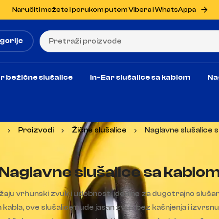
Naručiti možete i porukom putem Vibera i WhatsAppa
gorije
r bežične slušalice
In-Ear slušalice sa kablom
Na
Proizvodi
Žične slušalice
Naglavne slušalice 
Naglavne slušalice sa kablo
aju vrhunski zvuk i udobnost, idealne za dugotrajno slušanj
bla, ove slušalice nude jasan zvuk bez kašnjenja i izvrsnu 