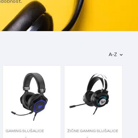
 udobnost.
A-Z
GAMING SLUŠALICE
ŽIČNE GAMING SLUŠALICE