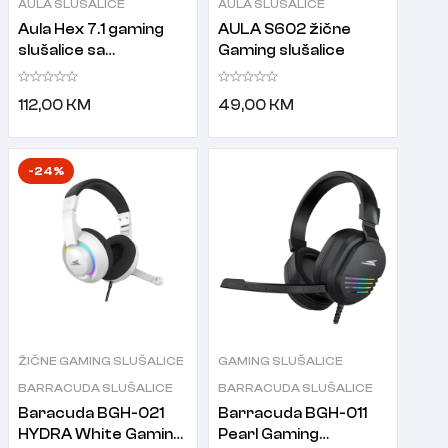
AULA SLUŠALICE
AULA SLUŠALICE
Aula Hex 7.1 gaming
AULA S602 žične
slušalice sa
Gaming slušalice
mikrofonom
112,00
KM
49,00
KM
-24%
ŽIČNE GAMING SLUŠALICE
GAMING SLUŠALICE
BARRACUDA SLUŠALICE
BARRACUDA SLUŠALICE
Baracuda BGH-021
Barracuda BGH-011
HYDRA White Gaming
Pearl Gaming