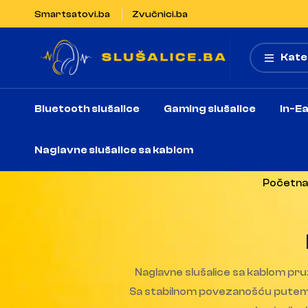
Smartsatovi.ba
Zvučnici.ba
Kate
Bluetooth slušalice
Gaming slušalice
In-Ea
Naglavne slušalice sa kablom
Početna
Naglavne slušalice sa kablom pruž
Sa stabilnom povezanošću putem ka