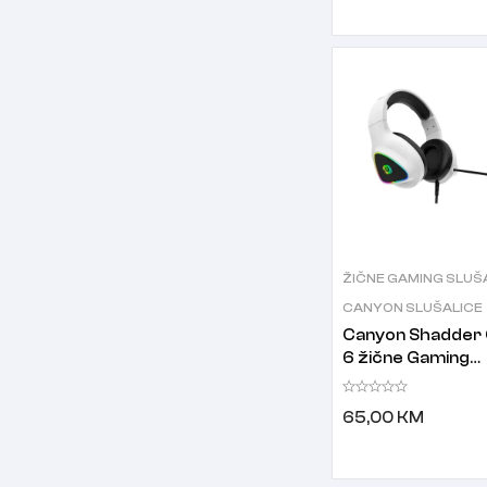
ŽIČNE GAMING SLUŠ
CANYON SLUŠALICE
Canyon Shadder
6 žične Gaming
slušalice bijele
65,00
KM