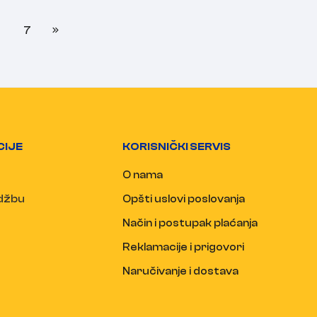
7
CIJE
KORISNIČKI SERVIS
O nama
udžbu
Opšti uslovi poslovanja
Način i postupak plaćanja
Reklamacije i prigovori
Naručivanje i dostava