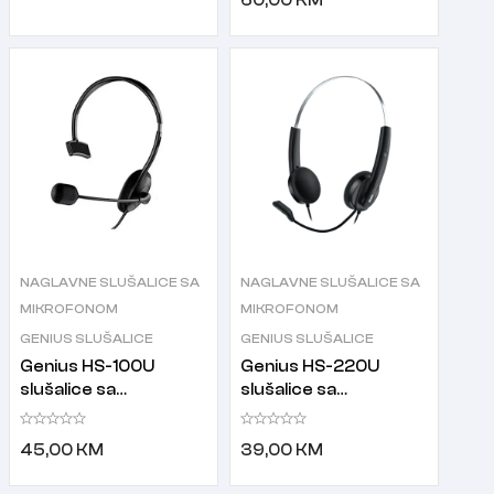
60,00
KM
NAGLAVNE SLUŠALICE SA
NAGLAVNE SLUŠALICE SA
MIKROFONOM
MIKROFONOM
GENIUS SLUŠALICE
GENIUS SLUŠALICE
Genius HS-100U
Genius HS-220U
slušalice sa
slušalice sa
mikrofonom za jedno
mikrofonom
uho
45,00
KM
39,00
KM