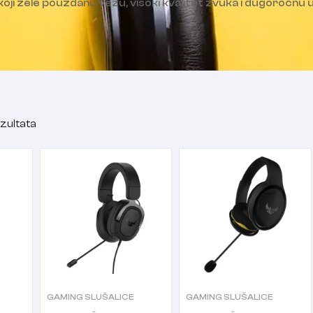
 koji žele pouzdanu vezu, visoki kvalitet zvuka i dugoročnu
ezultata
GAMING SLUŠALICE
GAMING SLUŠALICE