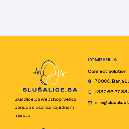
KOMPANIJA
Connect Solution
78000, Banja L
+387 66 27 88 
Slušalice.ba webshop, velika
info@slusalice.
ponuda slušalica na jednom
mjestu