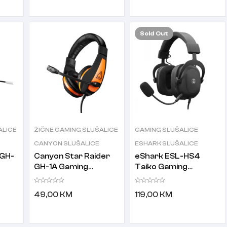
Sold
Out
ALICE
ŽIČNE GAMING SLUŠALICE
GAMING SLUŠALICE
CANYON SLUŠALICE
ESHARK SLUŠALICE
 GH-
Canyon Star Raider
eShark ESL-HS4
GH-1A Gaming
Taiko Gaming
slušalice Black
slušalice sa
Orange CND-SGHS1A
mikrofonom
49,00
KM
119,00
KM