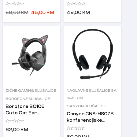
slušalice s
slušalice
mikrofonom bijele
59,00
KM
45,00
KM
49,00
KM
ŽIČNE GAMING SLUŠALICE
NAGLAVNE SLUŠALICE SA
KABLOM
BOROFONE SLUŠALICE
Borofone BO106
CANYON SLUŠALICE
Cute Cat Ear
Canyon CNS-HS07B
Luminous Gaming
konferencijske
slušalice Phantom
slušalice
62,00
KM
Cat