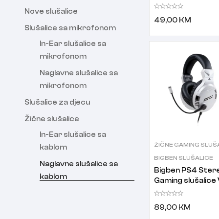
Nove slušalice
49,00
KM
Slušalice sa mikrofonom
In-Ear slušalice sa
mikrofonom
Naglavne slušalice sa
mikrofonom
Slušalice za djecu
Žične slušalice
In-Ear slušalice sa
ŽIČNE GAMING SLUŠ
kablom
BIGBEN SLUŠALICE
Naglavne slušalice sa
Bigben PS4 Ster
kablom
Gaming slušalice
bijele
89,00
KM