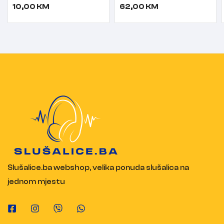
mikrofonom crne
10,00
KM
62,00
KM
Slušalice.ba webshop, velika ponuda slušalica na
jednom mjestu