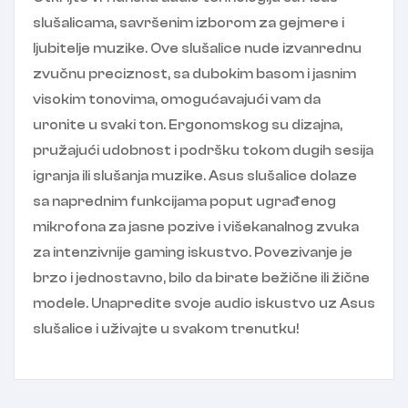
slušalicama, savršenim izborom za gejmere i
ljubitelje muzike. Ove slušalice nude izvanrednu
zvučnu preciznost, sa dubokim basom i jasnim
visokim tonovima, omogućavajući vam da
uronite u svaki ton. Ergonomskog su dizajna,
pružajući udobnost i podršku tokom dugih sesija
igranja ili slušanja muzike. Asus slušalice dolaze
sa naprednim funkcijama poput ugrađenog
mikrofona za jasne pozive i višekanalnog zvuka
za intenzivnije gaming iskustvo. Povezivanje je
brzo i jednostavno, bilo da birate bežične ili žične
modele. Unapredite svoje audio iskustvo uz Asus
slušalice i uživajte u svakom trenutku!