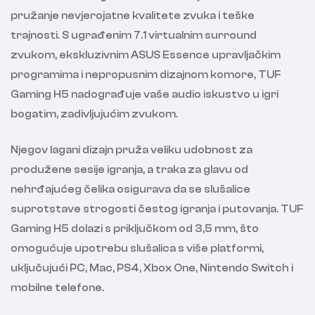
pružanje nevjerojatne kvalitete zvuka i teške
trajnosti. S ugrađenim 7.1 virtualnim surround
zvukom, ekskluzivnim ASUS Essence upravljačkim
programima i nepropusnim dizajnom komore, TUF
Gaming H5 nadograđuje vaše audio iskustvo u igri
bogatim, zadivljujućim zvukom.
Njegov lagani dizajn pruža veliku udobnost za
produžene sesije igranja, a traka za glavu od
nehrđajućeg čelika osigurava da se slušalice
suprotstave strogosti čestog igranja i putovanja. TUF
Gaming H5 dolazi s priključkom od 3,5 mm, što
omogućuje upotrebu slušalica s više platformi,
uključujući PC, Mac, PS4, Xbox One, Nintendo Switch i
mobilne telefone.