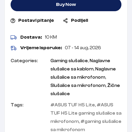
Buy Now
Postavi pitanje
Podijeli
Dostava:
10 KM
Vrijeme isporuke:
07 - 14 aug, 2026
Categories:
Gaming slušalice
,
Naglavne
slušalice sa kablom
,
Naglavne
slušalice sa mikrofonom
,
Slušalice sa mikrofonom
,
Žične
slušalice
Tags:
ASUS TUF H5 Lite
,
ASUS
TUF H5 Lite gaming slušalice sa
mikrofonom
,
gaming slušalice
sa mikrofonom