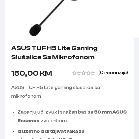
ASUS TUF H5 Lite Gaming
Slušalice Sa Mikrofonom
150,00
KM
(0 recenzija)
ASUS TUF H5 Lite gaming slušalice sa
mikrofonom
Zapanjujući zvuk i snažan bas sa
50 mm ASUS
Essence
zvučnikom
Izuzetno izdržljiva traka za