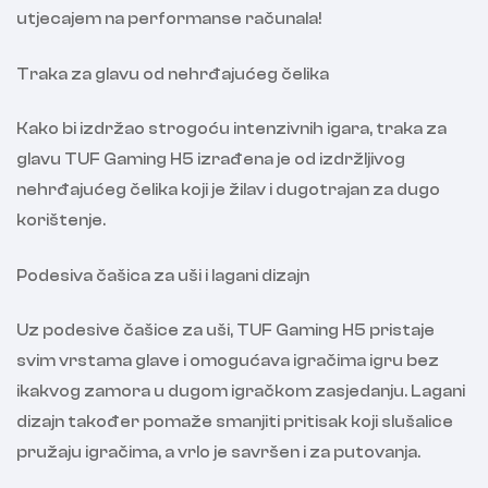
utjecajem na performanse računala!
Traka za glavu od nehrđajućeg čelika
Kako bi izdržao strogoću intenzivnih igara, traka za
glavu TUF Gaming H5 izrađena je od izdržljivog
nehrđajućeg čelika koji je žilav i dugotrajan za dugo
korištenje.
Podesiva čašica za uši i lagani dizajn
Uz podesive čašice za uši, TUF Gaming H5 pristaje
svim vrstama glave i omogućava igračima igru bez
ikakvog zamora u dugom igračkom zasjedanju. Lagani
dizajn također pomaže smanjiti pritisak koji slušalice
pružaju igračima, a vrlo je savršen i za putovanja.