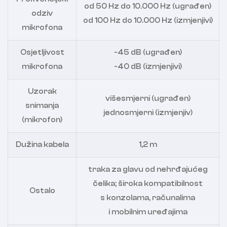
od 50 Hz do 10.000 Hz (ugrađen)
odziv
od 100 Hz do 10.000 Hz (izmjenjivi)
mikrofona
Osjetljivost
-45 dB (ugrađen)
mikrofona
-40 dB (izmjenjivi)
Uzorak
višesmjerni (ugrađen)
snimanja
jednosmjerni (izmjenjiv)
(mikrofon)
Dužina kabela
1,2 m
traka za glavu od nehrđajućeg
čelika; široka kompatibilnost
Ostalo
s konzolama, računalima
i mobilnim uređajima