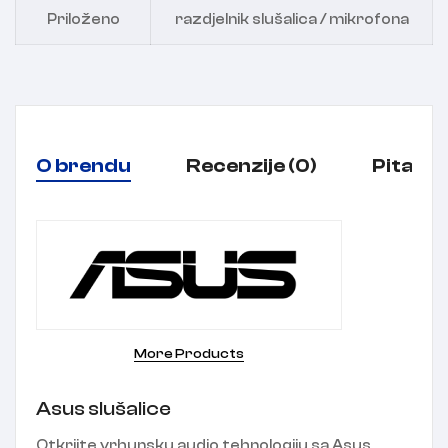
Priloženo
razdjelnik slušalica / mikrofona
O brendu
Recenzije (0)
Pitanja
More Products
Asus slušalice
Otkrijte vrhunsku audio tehnologiju sa Asus