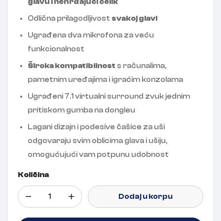
glavu i nehrđajući čelik
Odlična prilagodljivost
svakoj glavi
Ugrađena dva mikrofona za veću
funkcionalnost
Široka kompatibilnost
s računalima,
pametnim uređajima i igraćim konzolama
Ugrađeni 7.1 virtualni surround zvuk jednim
pritiskom gumba na dongleu
Lagani dizajn i podesive čašice za uši
odgovaraju svim oblicima glava i ušiju,
omogućujući vam potpunu udobnost
Količina
Dodaj u korpu