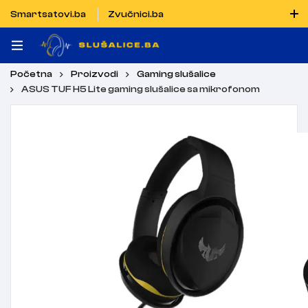
Smartsatovi.ba
Zvučnici.ba
Naručiti možete i porukom putem Vibera i WhatsAppa
Početna
Proizvodi
Gaming slušalice
ASUS TUF H5 Lite gaming slušalice sa mikrofonom