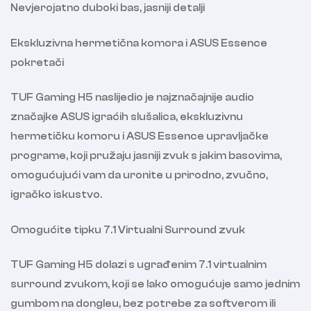
Nevjerojatno duboki bas, jasniji detalji
Ekskluzivna hermetična komora i ASUS Essence
pokretači
TUF Gaming H5 naslijedio je najznačajnije audio
značajke ASUS igraćih slušalica, ekskluzivnu
hermetičku komoru i ASUS Essence upravljačke
programe, koji pružaju jasniji zvuk s jakim basovima,
omogućujući vam da uronite u prirodno, zvučno,
igračko iskustvo.
Omogućite tipku 7.1 Virtualni Surround zvuk
TUF Gaming H5 dolazi s ugrađenim 7.1 virtualnim
surround zvukom, koji se lako omogućuje samo jednim
gumbom na dongleu, bez potrebe za softverom ili