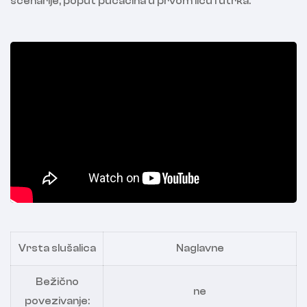
scenarije, poput pucačina u prvom licu i utrka.
Vrsta slušalica
Naglavne
Bežično
ne
povezivanje: