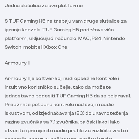
Jedna slušalica za sve platforme
S TUF Gaming H5 ne trebaju vam druge slušalice za
igranje konzola. TUF Gaming H5 podržava više
platformi, uključujući računalo, MAC, PS4, Nintendo
Switch, mobitel i Xbox One.
Armoury II
Armoury II je softver koji nudi opsežne kontrole i
intuitivno korisničko sučelje, tako da možete
jednostavno podesiti TUF Gaming H5 da se poigrava1.
Preuzmite potpunu kontrolu nad svojim audio
iskustvom, od izjednačavanja (EQ) do uravnoteženja
razine zvučnika sa 7.1 zvučnika, pa čak i lako i lako
stvorite i primijenite audio profile za različite vrste i