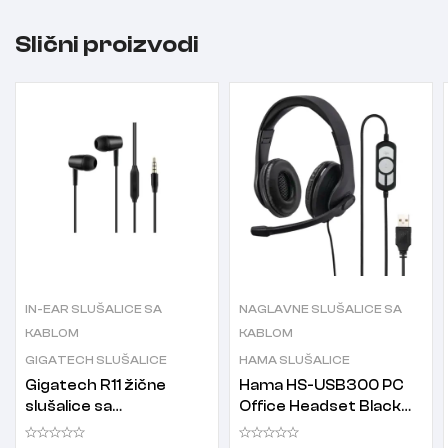
Slični proizvodi
IN-EAR SLUŠALICE SA
NAGLAVNE SLUŠALICE SA
KABLOM
KABLOM
GIGATECH SLUŠALICE
HAMA SLUŠALICE
Gigatech R11 žične
Hama HS-USB300 PC
slušalice sa
Office Headset Black
mikrofonom crne
slušalice sa