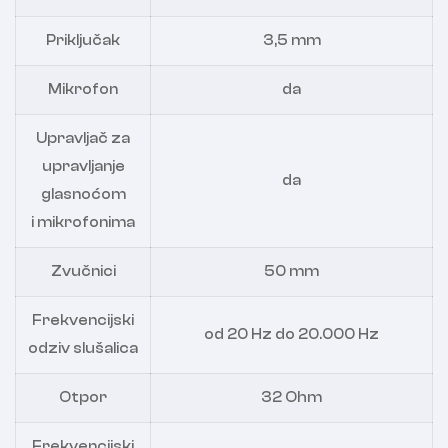
Priključak
3,5 mm
Mikrofon
da
Upravljač za
upravljanje
da
glasnoćom
i mikrofonima
Zvučnici
50 mm
Frekvencijski
od 20 Hz do 20.000 Hz
odziv slušalica
Otpor
32 Ohm
Frekvencijski