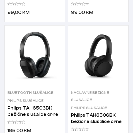
crne
bijele
99,00
KM
99,00
KM
BLUETOOTH SLUŠALICE
NAGLAVNE BEŽIČNE
SLUŠALICE
PHILIPS SLUŠALICE
Philips TAH6506BK
PHILIPS SLUŠALICE
bežične slušalice crne
Philips TAH8506BK
bežične slušalice crne
195,00
KM