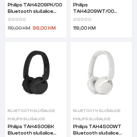
Philips TAH4209PK/00
Philips
Bluetooth slušalice
TAH4209WT/00
roze
Bluetooth slušalice
bijele
119,00
KM
99,00
KM
119,00
KM
BLUETOOTH SLUŠALICE
BLUETOOTH SLUŠALICE
PHILIPS SLUŠALICE
PHILIPS SLUŠALICE
Philips TAH4500BK
Philips TAH4500WT
Bluetooth slušalice
Bluetooth slušalice