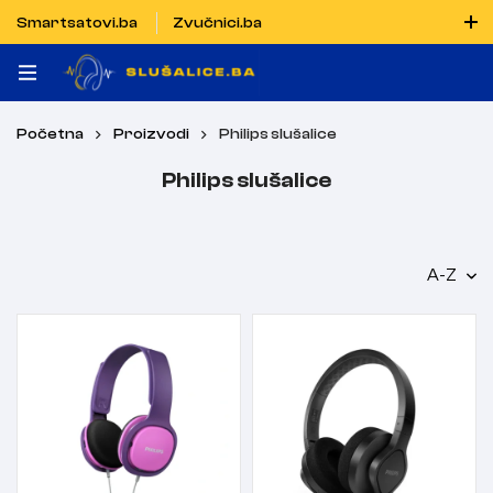
Smartsatovi.ba
Zvučnici.ba
Naručiti možete i porukom putem Vibera i WhatsAppa
Početna
Proizvodi
Philips slušalice
Philips slušalice
A-Z