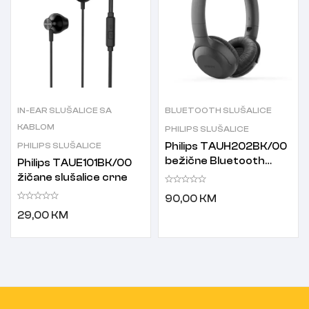
IN-EAR SLUŠALICE SA
BLUETOOTH SLUŠALICE
KABLOM
PHILIPS SLUŠALICE
PHILIPS SLUŠALICE
Philips TAUH202BK/00
bežične Bluetooth
Philips TAUE101BK/00
slušalice sa
žičane slušalice crne
mikrofonom crne
90,00
KM
29,00
KM