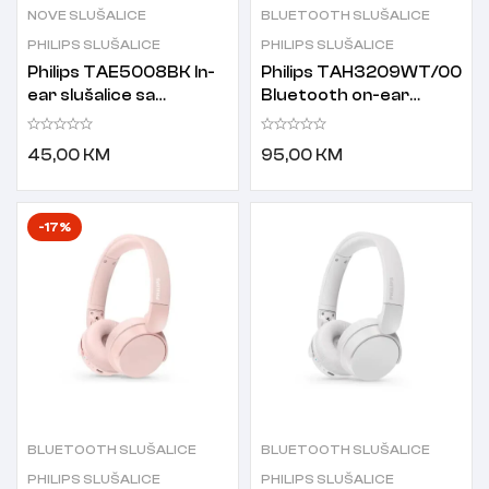
NOVE SLUŠALICE
BLUETOOTH SLUŠALICE
PHILIPS SLUŠALICE
PHILIPS SLUŠALICE
Philips TAE5008BK In-
Philips TAH3209WT/00
ear slušalice sa
Bluetooth on-ear
mikrofonom
slušalice bijele
45,00
KM
95,00
KM
-17%
BLUETOOTH SLUŠALICE
BLUETOOTH SLUŠALICE
PHILIPS SLUŠALICE
PHILIPS SLUŠALICE