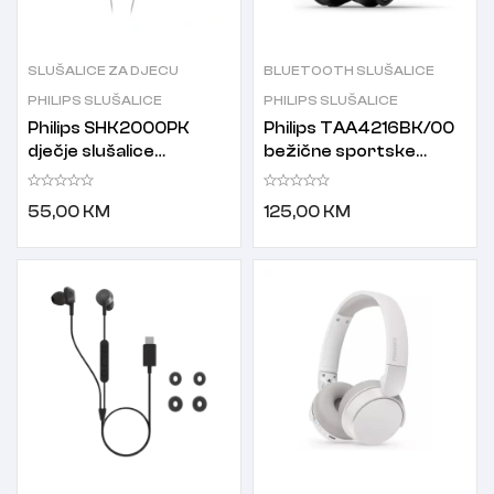
SLUŠALICE ZA DJECU
BLUETOOTH SLUŠALICE
PHILIPS SLUŠALICE
PHILIPS SLUŠALICE
Philips SHK2000PK
Philips TAA4216BK/00
dječje slušalice
bežične sportske
ljubičaste
slušalice
55,00
KM
125,00
KM