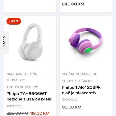
245,00
KM
-47%
Filters
NAGLAVNE BEŽIČNE
SLUŠALICE ZA DJECU
SLUŠALICE
PHILIPS SLUŠALICE
PHILIPS SLUŠALICE
Philips TAK4206PK
dječije bluetooth
Philips TAH8506WT
bežične slušalice roze
bežične slušalice bijele
99,00
KM
225,00
KM
119,00
KM