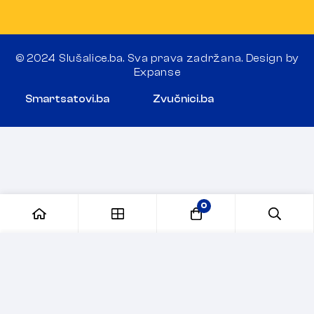
© 2024 Slušalice.ba. Sva prava zadržana. Design by
Expanse
Smartsatovi.ba
Zvučnici.ba
0
Dodaj u korpu