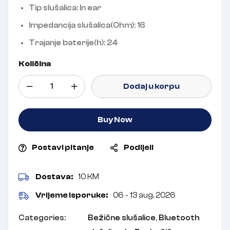
Tip slušalica:
In ear
Impedancija slušalica(Ohm):
16
Trajanje baterije(h):
24
Količina
Dodaj u korpu
Buy Now
Postavi pitanje
Podijeli
Dostava:
10 KM
Vrijeme isporuke:
06 - 13 aug, 2026
Categories:
Bežične slušalice
,
Bluetooth