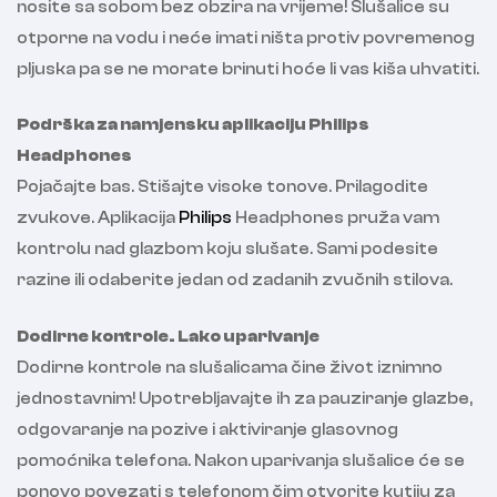
nosite sa sobom bez obzira na vrijeme! Slušalice su
otporne na vodu i neće imati ništa protiv povremenog
pljuska pa se ne morate brinuti hoće li vas kiša uhvatiti.
Podrška za namjensku aplikaciju Philips
Headphones
Pojačajte bas. Stišajte visoke tonove. Prilagodite
zvukove. Aplikacija
Philips
Headphones pruža vam
kontrolu nad glazbom koju slušate. Sami podesite
razine ili odaberite jedan od zadanih zvučnih stilova.
Dodirne kontrole. Lako uparivanje
Dodirne kontrole na slušalicama čine život iznimno
jednostavnim! Upotrebljavajte ih za pauziranje glazbe,
odgovaranje na pozive i aktiviranje glasovnog
pomoćnika telefona. Nakon uparivanja slušalice će se
ponovo povezati s telefonom čim otvorite kutiju za