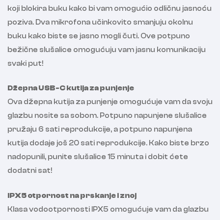
koji blokira buku kako bi vam omogućio odličnu jasnoću
poziva. Dva mikrofona učinkovito smanjuju okolnu
buku kako biste se jasno mogli čuti. Ove potpuno
bežične slušalice omogućuju vam jasnu komunikaciju
svaki put!
Džepna USB-C kutija za punjenje
Ova džepna kutija za punjenje omogućuje vam da svoju
glazbu nosite sa sobom. Potpuno napunjene slušalice
pružaju 6 sati reprodukcije, a potpuno napunjena
kutija dodaje još 20 sati reprodukcije. Kako biste brzo
nadopunili, punite slušalice 15 minuta i dobit ćete
dodatni sat!
IPX5 otpornost na prskanje i znoj
Klasa vodootpornosti IPX5 omogućuje vam da glazbu