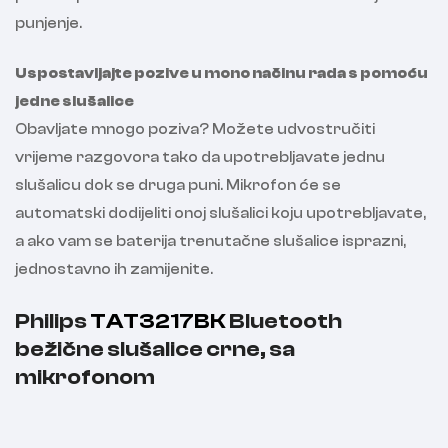
punjenje.
Uspostavljajte pozive u mono načinu rada s pomoću
jedne slušalice
Obavljate mnogo poziva? Možete udvostručiti
vrijeme razgovora tako da upotrebljavate jednu
slušalicu dok se druga puni. Mikrofon će se
automatski dodijeliti onoj slušalici koju upotrebljavate,
a ako vam se baterija trenutačne slušalice isprazni,
jednostavno ih zamijenite.
Philips
TAT3217BK
Bluetooth
bežične slušalice crne, sa
mikrofonom