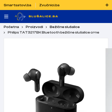
Smartsatovi.ba
Zvučnici.ba
Naručiti možete i porukom putem Vibera i WhatsAppa
Početna
Proizvodi
Bežične slušalice
Philips TAT3217BK Bluetooth bežične slušalice crne