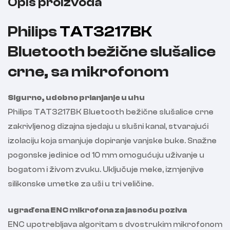
Opis proizvoda
Philips
TAT3217BK
Bluetooth bežične slušalice
crne, sa mikrofonom
Sigurno, udobno prianjanje u uhu
Philips TAT3217BK Bluetooth bežične slušalice crne
zakrivljenog dizajna sjedaju u slušni kanal, stvarajući
izolaciju koja smanjuje dopiranje vanjske buke. Snažne
pogonske jedinice od 10 mm omogućuju uživanje u
bogatom i živom zvuku. Uključuje meke, izmjenjive
silikonske umetke za uši u tri veličine.
ugrađena ENC mikrofona za jasnoću poziva
ENC upotrebljava algoritam s dvostrukim mikrofonom