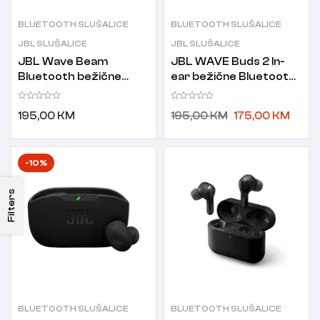
BLUETOOTH SLUŠALICE
BLUETOOTH SLUŠALICE
JBL SLUŠALICE
JBL SLUŠALICE
JBL Wave Beam
JBL WAVE Buds 2 In-
Bluetooth bežične
ear bežične Bluetooth
slušalice crne
slušalice bijele
195,00
KM
195,00
KM
175,00
KM
-10%
Filters
BLUETOOTH SLUŠALICE
BLUETOOTH SLUŠALICE