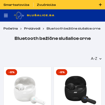
Smartsatovi.ba
Zvučnici.ba
Naručiti možete i porukom putem Vibera i WhatsAppa
Početna
Proizvodi
Bluetooth bežične slušalice crne
Bluetooth bežične slušalice crne
A-Z
-8%
-8%