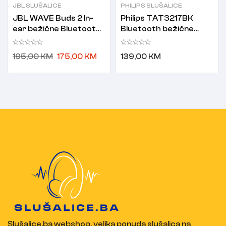
JBL SLUŠALICE
PHILIPS SLUŠALICE
JBL WAVE Buds 2 In-
Philips TAT3217BK
ear bežične Bluetooth
Bluetooth bežične
slušalice crne
slušalice crne
195,00
KM
175,00
KM
139,00
KM
Slušalice.ba webshop, velika ponuda slušalica na