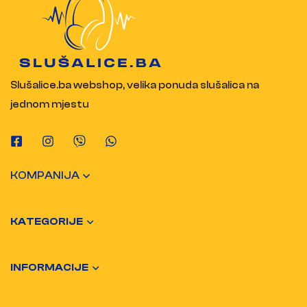
Slušalice.ba webshop, velika ponuda slušalica na
jednom mjestu
KOMPANIJA
KATEGORIJE
INFORMACIJE