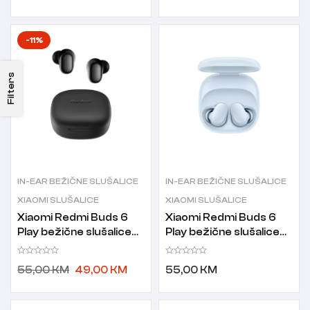
-11%
Filters
IN-EAR BEŽIČNE SLUŠALICE
IN-EAR BEŽIČNE SLUŠALICE
XIAOMI SLUŠALICE
XIAOMI SLUŠALICE
Xiaomi Redmi Buds 6
Xiaomi Redmi Buds 6
Play bežične slušalice
Play bežične slušalice
crne
plave
55,00
KM
49,00
KM
55,00
KM