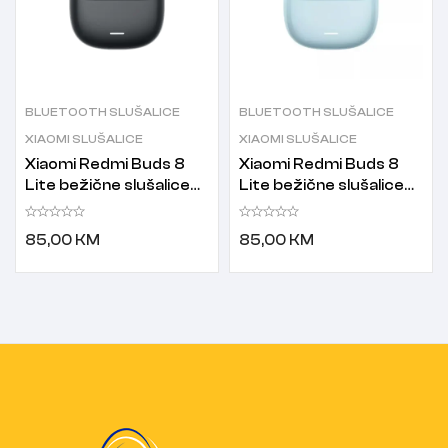
BLUETOOTH SLUŠALICE
BLUETOOTH SLUŠALICE
XIAOMI SLUŠALICE
XIAOMI SLUŠALICE
Xiaomi Redmi Buds 8
Xiaomi Redmi Buds 8
Lite bežične slušalice
Lite bežične slušalice
crne
plave
85,00
KM
85,00
KM