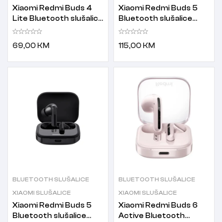
Xiaomi Redmi Buds 4
Xiaomi Redmi Buds 5
Lite Bluetooth slušalice
Bluetooth slušalice
crne
bijele
69,00
KM
115,00
KM
BLUETOOTH SLUŠALICE
BLUETOOTH SLUŠALICE
XIAOMI SLUŠALICE
XIAOMI SLUŠALICE
Xiaomi Redmi Buds 5
Xiaomi Redmi Buds 6
Bluetooth slušalice
Active Bluetooth