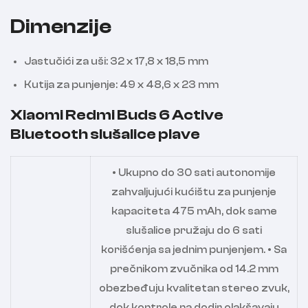
Dimenzije
Jastučići za uši: 32 x 17,8 x 18,5 mm
Kutija za punjenje: 49 x 48,6 x 23 mm
Xiaomi Redmi Buds 6 Active
Bluetooth slušalice plave
• Ukupno do 30 sati autonomije
zahvaljujući kućištu za punjenje
kapaciteta 475 mAh, dok same
slušalice pružaju do 6 sati
korišćenja sa jednim punjenjem. • Sa
prečnikom zvučnika od 14.2 mm
obezbeđuju kvalitetan stereo zvuk,
dok kontrole na dodir olakšavaju