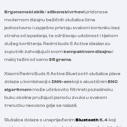
Ergonomski oblik
i
silikonski vrhovi
pridonose
modernom dizajnu bežičnih slušalica čime
jednostavno i uspješno pristaju svakom korisniku bez
straha od ispadanja, te održavaju udobnost i tijekom
dužeg korištenja. Redmi buds 6 Active idealan su
suputnik zahvaljujući svom
kompaktnom dizajnu
i
maloj težini od samo
35 grama
.
Xiaomi Redmi Buds 6 Active Bluetooth slušalice plave
dolaze u kombinaciji s
DNN-om
koji s akustičnim
ENC
algoritmom
može učinkovito filtrirati pozadinsku
buku okoline pružajući jasnoću zvuka u svakom
trenutku neovisno gdje se nalazili.
Slušalice dolaze s unaprijeđenim
Bluetooth
5.4
koji