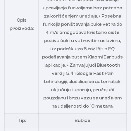
upravljanje funkcijama bez potrebe
za korišćenjem uređaja. • Posebna
Opis
funkcija poništavanja buke vetra do
proizvoda:
4 m/s omogućava kristalno čiste
pozive čak i u vetrovitim uslovima,
uz podršku za 5 različitih EQ
podešavanja putem Xiaomi Earbuds
aplikacije. • Zahvaljujući Bluetooth
verziji 5.4 i Google Fast Pair
tehnologiji, slušalice se automatski
uključuju i uparuju, pružajući
pouzdanu i brzu vezu sa uređajem
na udaljenosti do 10 metara.
Tip:
Bubice