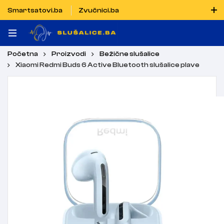
Smartsatovi.ba
Zvučnici.ba
Naručiti možete i porukom putem Vibera i WhatsAppa
Početna
Proizvodi
Bežične slušalice
Xiaomi Redmi Buds 6 Active Bluetooth slušalice plave