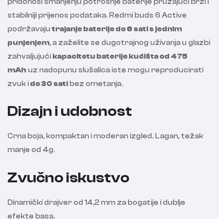
pridonosi smanjenju potrošnje baterije pružajući brži i
stabilniji prijenos podataka. Redmi buds 6 Active
podržavaju
trajanje baterije do 6 sati s jednim
punjenjem
, a zaželite se dugotrajnog uživanja u glazbi
zahvaljujući
kapacitetu baterije kućišta od 475
mAh
uz nadopunu slušalica iste mogu reproducirati
zvuk i
do 30 sati
bez ometanja.
Dizajn i udobnost
Crna boja, kompaktan i moderan izgled. Lagan, težak
manje od 4g.
Zvučno iskustvo
Dinamički drajver od 14,2 mm za bogatije i dublje
efekte basa.