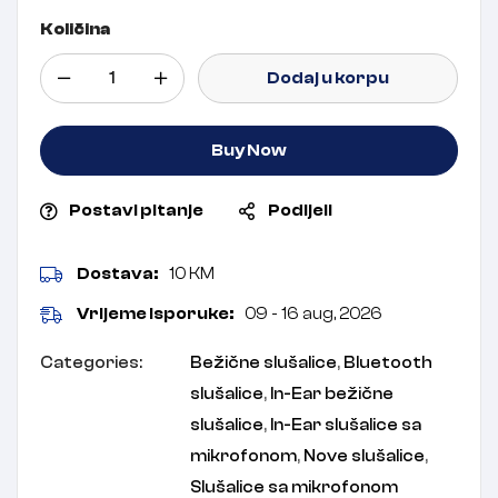
Količina
Dodaj u korpu
Buy Now
Postavi pitanje
Podijeli
Dostava:
10 KM
Vrijeme isporuke:
09 - 16 aug, 2026
Categories:
Bežične slušalice
,
Bluetooth
slušalice
,
In-Ear bežične
slušalice
,
In-Ear slušalice sa
mikrofonom
,
Nove slušalice
,
Slušalice sa mikrofonom