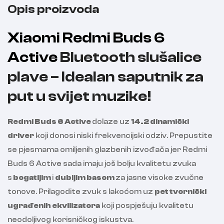
Opis proizvoda
Xiaomi Redmi Buds 6
Active
Bluetooth slušalice
plave – Idealan saputnik za
put u svijet muzike!
Redmi Buds 6 Active
dolaze uz
14.2 dinamički
driver
koji donosi niski frekvencijski odziv. Prepustite
se pjesmama omiljenih glazbenih izvođača jer Redmi
Buds 6 Active sada imaju još bolju kvalitetu zvuka
s
bogatijim
i
dubljim basom
za jasne visoke zvučne
tonove. Prilagodite zvuk s lakoćom uz
pet tvornički
ugrađenih ekvilizatora
koji pospješuju kvalitetu
neodoljivog korisničkog iskustva.