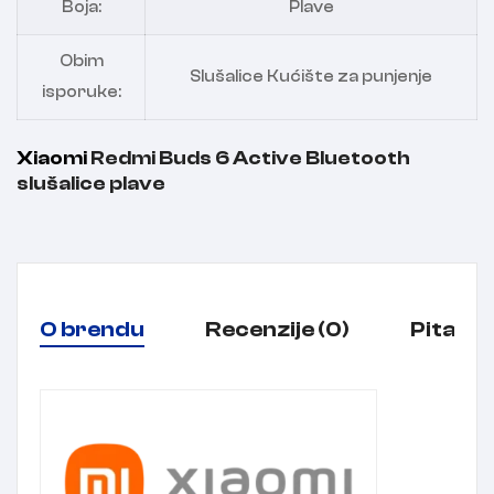
Boja:
Plave
Obim
Slušalice Kućište za punjenje
isporuke:
Xiaomi
Redmi Buds 6 Active Bluetooth
slušalice plave
O brendu
Recenzije (0)
Pitanja