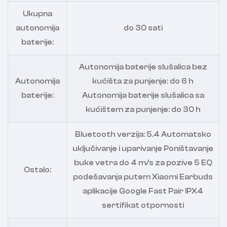
Ukupna
autonomija
do 30 sati
baterije:
Autonomija baterije slušalica bez
Autonomija
kućišta za punjenje: do 6 h
baterije:
Autonomija baterije slušalica sa
kućištem za punjenje: do 30 h
Bluetooth verzija: 5.4 Automatsko
uključivanje i uparivanje Poništavanje
buke vetra do 4 m/s za pozive 5 EQ
Ostalo:
podešavanja putem Xiaomi Earbuds
aplikacije Google Fast Pair IPX4
sertifikat otpornosti