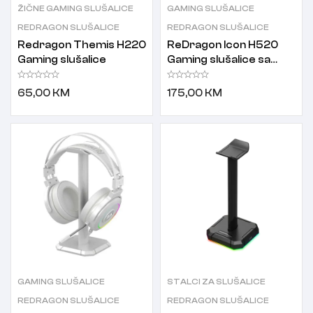
ŽIČNE GAMING SLUŠALICE
GAMING SLUŠALICE
REDRAGON SLUŠALICE
REDRAGON SLUŠALICE
Redragon Themis H220
ReDragon Icon H520
Gaming slušalice
Gaming slušalice sa
mikrofonom crveno
crne
65,00
KM
175,00
KM
GAMING SLUŠALICE
STALCI ZA SLUŠALICE
REDRAGON SLUŠALICE
REDRAGON SLUŠALICE