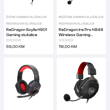
ŽIČNE GAMING SLUŠALICE
BEŽIČNE GAMING SLUŠALICE
REDRAGON SLUŠALICE
REDRAGON SLUŠALICE
ReDragon Scylla H901
ReDragon Ire Pro H848
Gaming slušalice
Wireless Gaming
slušalice crne
59,00
KM
119,00
KM