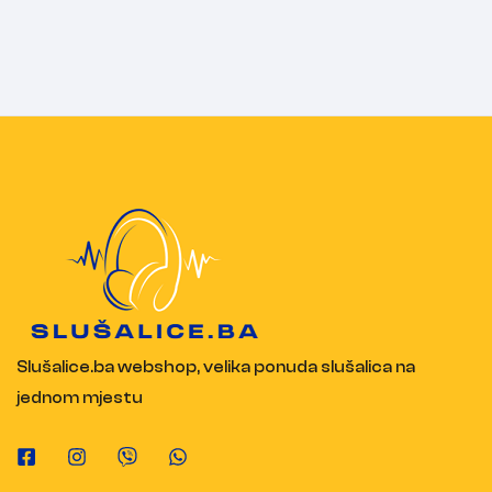
Slušalice.ba webshop, velika ponuda slušalica na
jednom mjestu