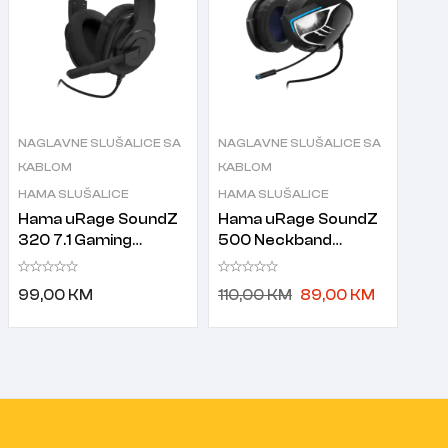
NAGLAVNE SLUŠALICE SA
NAGLAVNE SLUŠALICE SA
KABLOM
KABLOM
HAMA SLUŠALICE
HAMA SLUŠALICE
Hama uRage SoundZ
Hama uRage SoundZ
320 7.1 Gaming
500 Neckband
slušalice sa
Gaming slušalice sa
mikrofonom crne
mikrofonom crne
99,00
KM
110,00
KM
89,00
KM