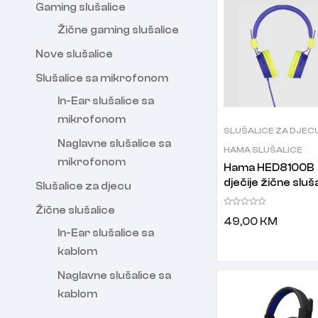
Gaming slušalice
Žične gaming slušalice
Nove slušalice
Slušalice sa mikrofonom
In-Ear slušalice sa
mikrofonom
SLUŠALICE ZA DJEC
Naglavne slušalice sa
HAMA SLUŠALICE
mikrofonom
Hama HED8100B
dječije žične sluš
Slušalice za djecu
Žične slušalice
49,00
KM
In-Ear slušalice sa
kablom
Naglavne slušalice sa
kablom