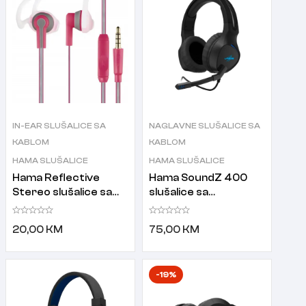
IN-EAR SLUŠALICE SA
NAGLAVNE SLUŠALICE SA
KABLOM
KABLOM
HAMA SLUŠALICE
HAMA SLUŠALICE
Hama Reflective
Hama SoundZ 400
Stereo slušalice sa
slušalice sa
mikrofonom pink
mikrofonom crne
20,00
KM
75,00
KM
-19%