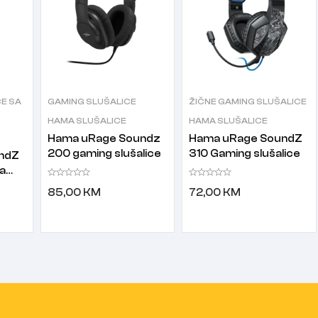
E SA
GAMING SLUŠALICE
ŽIČNE GAMING SLUŠALICE
HAMA SLUŠALICE
HAMA SLUŠALICE
Hama uRage Soundz
Hama uRage SoundZ
200 gaming slušalice
310 Gaming slušalice
ndZ
sa
e
85,00
KM
72,00
KM