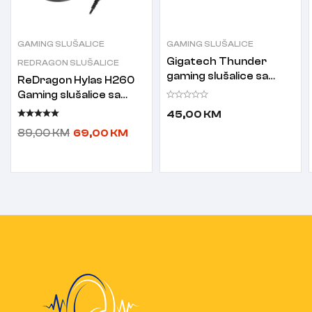
GAMING SLUŠALICE
GAMING SLUŠALICE
Gigatech Thunder
REDRAGON SLUŠALICE
gaming slušalice sa
ReDragon Hylas H260
mikrofonom
Gaming slušalice sa
mikrofonom crne
45,00
KM
89,00
KM
69,00
KM