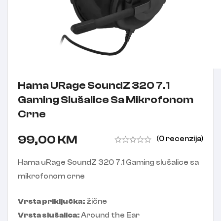
Hama URage SoundZ 320 7.1
Gaming Slušalice Sa Mikrofonom
Crne
99,00
KM
(0 recenzija)
Hama uRage SoundZ 320 7.1 Gaming slušalice sa
mikrofonom crne
Vrsta priključka:
žične
Vrsta slušalica:
Around the Ear