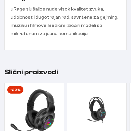
uRage slušalice nude visok kvalitet zvuka,
udobnost i dugotrajan rad, savršene za gejming,
muziku i filmove. Bežični i žičani modeli sa
mikrofonom za jasnu komunikaciju
Slični proizvodi
-22%