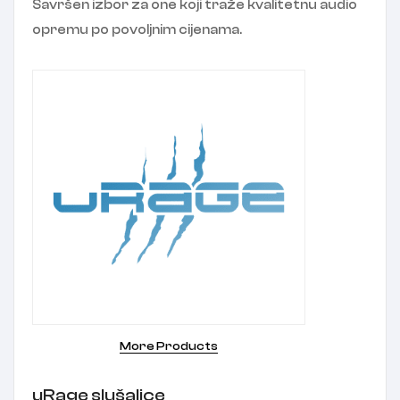
Savršen izbor za one koji traže kvalitetnu audio
opremu po povoljnim cijenama.
More Products
uRage slušalice