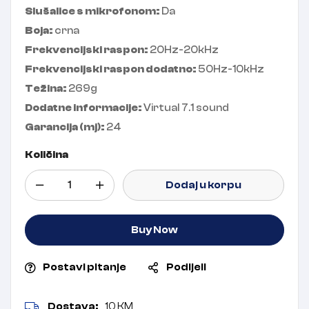
Slušalice s mikrofonom:
Da
Boja:
crna
Frekvencijski raspon:
20Hz-20kHz
Frekvencijski raspon dodatno:
50Hz-10kHz
Težina:
269g
Dodatne informacije:
Virtual 7.1 sound
Garancija (mj):
24
Količina
Dodaj u korpu
Buy Now
Postavi pitanje
Podijeli
Dostava:
10 KM