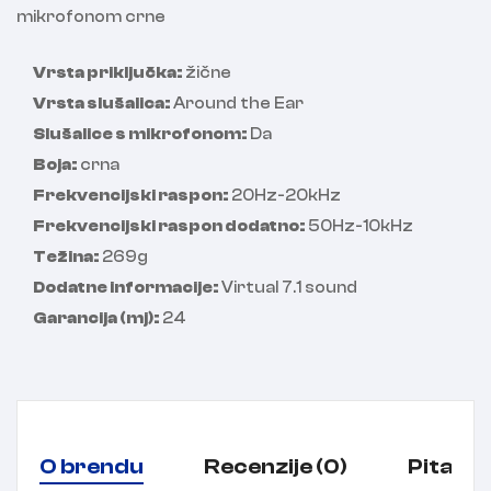
mikrofonom crne
Vrsta priključka:
žične
Vrsta slušalica:
Around the Ear
Slušalice s mikrofonom:
Da
Boja:
crna
Frekvencijski raspon:
20Hz-20kHz
Frekvencijski raspon dodatno:
50Hz-10kHz
Težina:
269g
Dodatne informacije:
Virtual 7.1 sound
Garancija (mj):
24
O brendu
Recenzije (0)
Pitanja