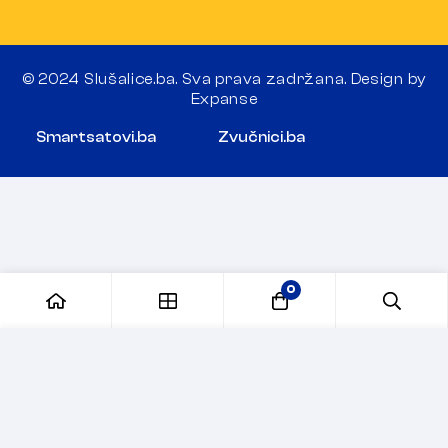
© 2024 Slušalice.ba. Sva prava zadržana. Design by
Expanse
Smartsatovi.ba
Zvučnici.ba
0
Dodaj u korpu