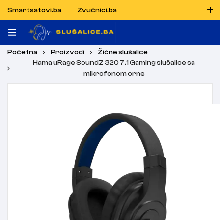
Smartsatovi.ba
Zvučnici.ba
Naručiti možete i porukom putem Vibera i WhatsAppa
Početna
Proizvodi
Žične slušalice
Hama uRage SoundZ 320 7.1 Gaming slušalice sa
mikrofonom crne