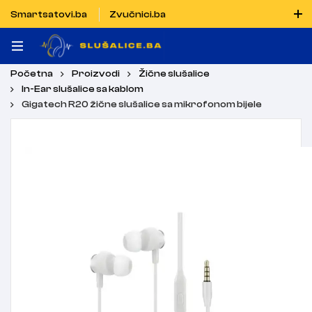
Smartsatovi.ba
Zvučnici.ba
Naručiti možete i porukom putem Vibera i WhatsAppa
Početna
Proizvodi
Žične slušalice
In-Ear slušalice sa kablom
Gigatech R20 žične slušalice sa mikrofonom bijele