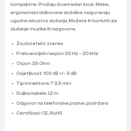
kompaktne. Pružaju izvanredan zvuk. Meke,
ergonomski oblikovane slušalice osiguravaju
ugodno iskustvo slušanja. Možete ih koristiti za
slušanje muzike ili razgovore.
Zvučni efekt: stereo
Frekvencijski raspon: 20 Hz – 20 kHz
Otpor: 25 Ohm
Osjetljivost: 103 dB +/- 3 dB
Tip konektora: ? 3,5 mm
Duljina kabela: 1,2 m
Odgovor na telefonske pozive: podržano
Certifikati: CE, RoHS