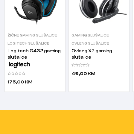
ŽIČNE GAMING SLUŠALICE
GAMING SLUŠALICE
LOGITECH SLUŠALICE
OVLENG SLUŠALICE
Logitech G432 gaming
Ovleng X7 gaming
slušalice
slušalice
49,00
KM
175,00
KM