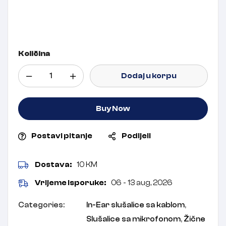
Količina
Dodaj u korpu
Buy Now
Postavi pitanje
Podijeli
Dostava:
10 KM
Vrijeme isporuke:
06 - 13 aug, 2026
Categories:
In-Ear slušalice sa kablom
,
Slušalice sa mikrofonom
,
Žične