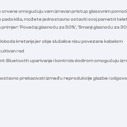
rvene omogućuju vam izravan pristup glasovnim pomoćnicima 
 pada kiša, možete jednostavno ostaviti svoj pametni telefon
imjer: ‘Povećaj glasnoću za 50%’, ‘Smanji glasnoću za 30%
loboda kretanja jer obje slušalice nisu povezane kabelom
uitivan rad
tant: Bluetooth uparivanje i kontrola dodirom omogućuju 
stavno prebacivati ​​između reprodukcije glazbe i odgovor