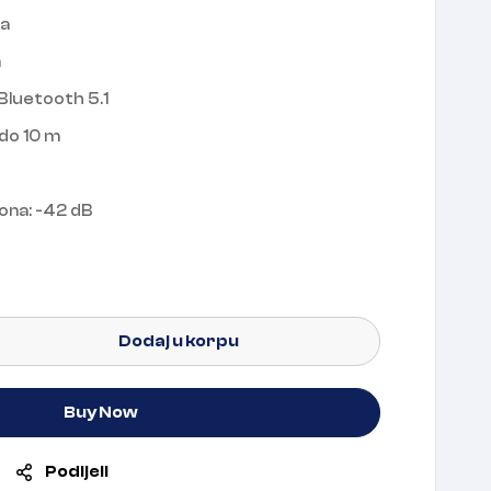
Da
n
 Bluetooth 5.1
do 10 m
fona: -42 dB
Dodaj u korpu
Buy Now
Podijeli