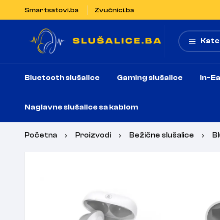
Smartsatovi.ba
Zvučnici.ba
Kate
Bluetooth slušalice
Gaming slušalice
In-Ea
Naglavne slušalice sa kablom
Početna
Proizvodi
Bežične slušalice
Bl