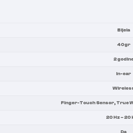
Bijela
40gr
2 godin
In-ear
Wireles
Finger-Touch Sensor, True Wi
20 Hz – 20
Da