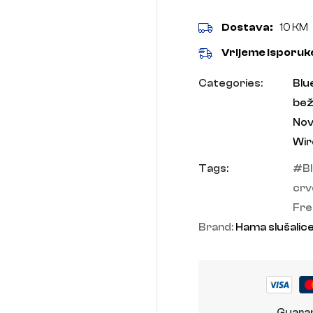
Dostava:
10 KM
Vrijeme isporuk
Categories:
Blu
bež
Nov
Wir
Tags:
B
crv
Fre
Brand:
Hama slušalic
Guaran