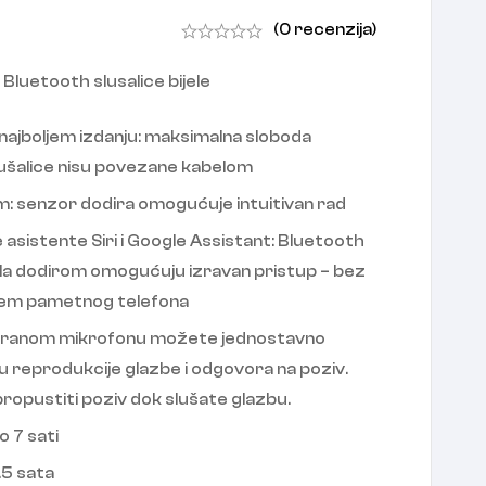
(0 recenzija)
luetooth slusalice bijele
ajboljem izdanju: maksimalna sloboda
slušalice nisu povezane kabelom
m: senzor dodira omogućuje intuitivan rad
asistente Siri i Google Assistant: Bluetooth
ola dodirom omogućuju izravan pristup – bez
jem pametnog telefona
griranom mikrofonu možete jednostavno
đu reprodukcije glazbe i odgovora na poziv.
ropustiti poziv dok slušate glazbu.
o 7 sati
.5 sata