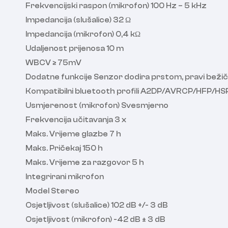
Frekvencijski raspon (mikrofon) 100 Hz – 5 kHz
Impedancija (slušalice) 32 Ω
Impedancija (mikrofon) 0,4 kΩ
Udaljenost prijenosa 10 m
WBCV ≥ 75mV
Dodatne funkcije Senzor dodira prstom, pravi bežičn
Kompatibilni bluetooth profili A2DP/AVRCP/HFP/HS
Usmjerenost (mikrofon) Svesmjerno
Frekvencija učitavanja 3 x
Maks. Vrijeme glazbe 7 h
Maks. Pričekaj 150 h
Maks. Vrijeme za razgovor 5 h
Integrirani mikrofon
Model Stereo
Osjetljivost (slušalice) 102 dB +/- 3 dB
Osjetljivost (mikrofon) -42 dB ± 3 dB