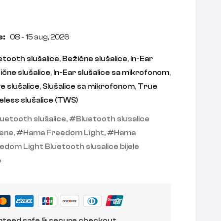
e:
08 - 15 aug, 2026
etooth slušalice
,
Bežične slušalice
,
In-Ear
ične slušalice
,
In-Ear slušalice sa mikrofonom
,
e slušalice
,
Slušalice sa mikrofonom
,
True
eless slušalice (TWS)
luetooth slušalice
,
Bluetooth slusalice
ene
,
Hama Freedom Light
,
Hama
edom Light Bluetooth slusalice bijele
e
teed safe & secure checkout