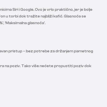
Siri i Google. Ovo je vrlo praktično, jer je bolje
 u torbi dok tražite najbliži kafić. Glasnoća se
’, ‘Maksimalna glasnoća’.
izravan pristup – bez potrebe za držanjem pametnog
a na poziv. Tako više nećete propustiti poziv dok