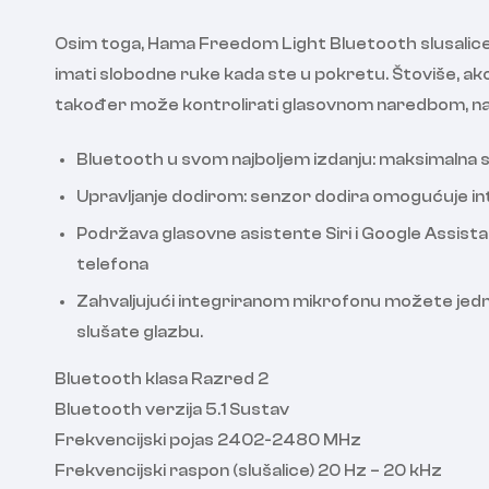
Osim toga, Hama Freedom Light Bluetooth slusalice c
imati slobodne ruke kada ste u pokretu. Štoviše, ako
također može kontrolirati glasovnom naredbom, na pr
Bluetooth u svom najboljem izdanju: maksimalna s
Upravljanje dodirom: senzor dodira omogućuje int
Podržava glasovne asistente Siri i Google Assis
telefona
Zahvaljujući integriranom mikrofonu možete jedno
slušate glazbu.
Bluetooth klasa Razred 2
Bluetooth verzija 5.1 Sustav
Frekvencijski pojas 2402-2480 MHz
Frekvencijski raspon (slušalice) 20 Hz – 20 kHz