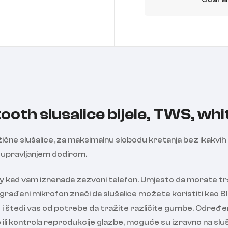
ooth slusalice bijele, TWS, whi
ične slušalice, za maksimalnu slobodu kretanja bez ikakvih
 upravljanjem dodirom.
ify kad vam iznenada zazvoni telefon. Umjesto da morate tra
. Ugrađeni mikrofon znači da slušalice možete koristiti kao 
 i štedi vas od potrebe da tražite različite gumbe. Određ
 ili kontrola reprodukcije glazbe, moguće su izravno na sluša