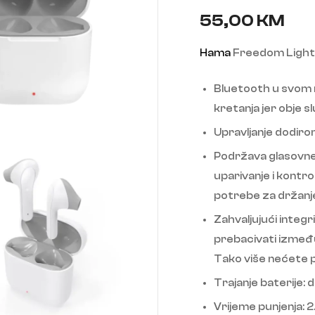
55,00
KM
Hama
Freedom Light B
Bluetooth u svom n
kretanja jer obje 
Upravljanje dodiro
Podržava glasovne 
uparivanje i kontr
potrebe za držan
Zahvaljujući inte
prebacivati ​​izme
Tako više nećete p
Trajanje baterije: d
Vrijeme punjenja: 2