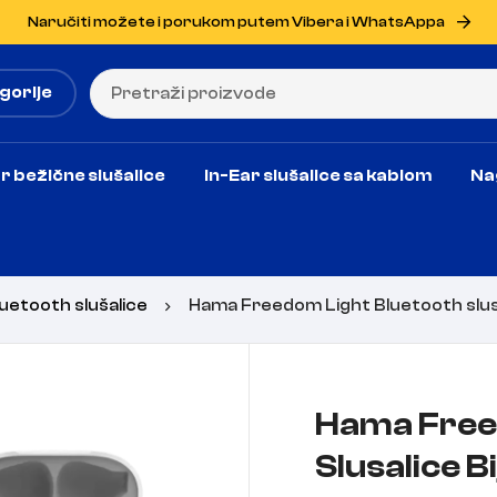
Naručiti možete i porukom putem Vibera i WhatsAppa
gorije
r bežične slušalice
In-Ear slušalice sa kablom
Na
uetooth slušalice
Hama Freedom Light Bluetooth slusa
Hama Free
Slusalice Bi