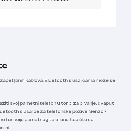
te
 zapetljanih kablova. Bluetooth slušalicama može se
žiti svoj pametni telefon u torbi za plivanje, dvaput
Bluetooth slušalice za telefonske pozive. Senzor
ene funkcije pametnog telefona, kao što su
lici.