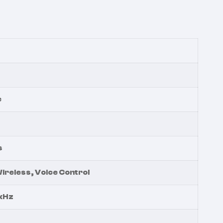
e
s
reless, Voice Control
 kHz