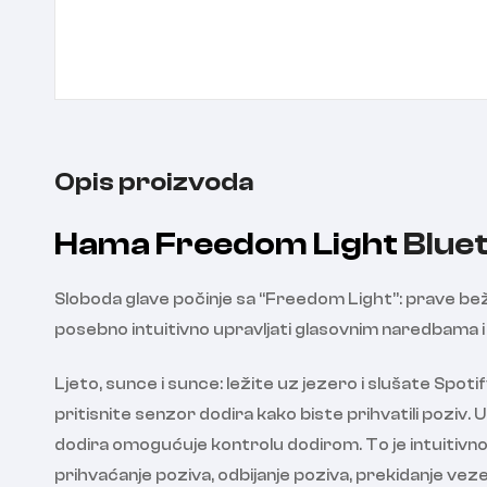
Opis proizvoda
Hama Freedom Light
Bluet
Sloboda glave počinje sa “Freedom Light”: prave bež
posebno intuitivno upravljati glasovnim naredbama i
Ljeto, sunce i sunce: ležite uz jezero i slušate Spot
pritisnite senzor dodira kako biste prihvatili poziv
dodira omogućuje kontrolu dodirom. To je intuitivno
prihvaćanje poziva, odbijanje poziva, prekidanje veze