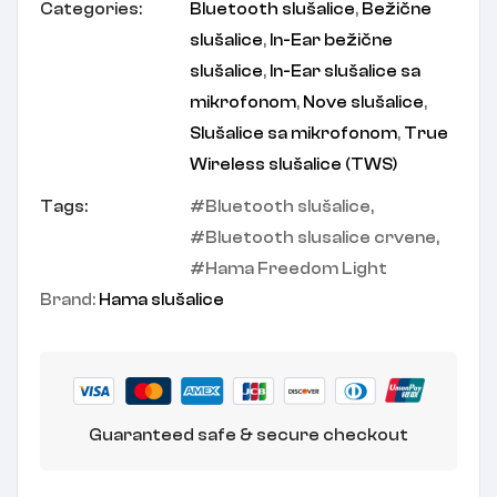
Categories:
Bluetooth slušalice
,
Bežične
slušalice
,
In-Ear bežične
slušalice
,
In-Ear slušalice sa
mikrofonom
,
Nove slušalice
,
Slušalice sa mikrofonom
,
True
Wireless slušalice (TWS)
Tags:
Bluetooth slušalice
,
Bluetooth slusalice crvene
,
Hama Freedom Light
Brand:
Hama slušalice
Guaranteed safe & secure checkout