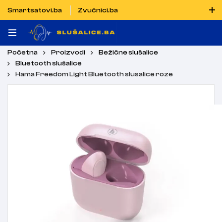
Smartsatovi.ba
Zvučnici.ba
Naručiti možete i porukom putem Vibera i WhatsAppa
Početna
Proizvodi
Bežične slušalice
Bluetooth slušalice
Hama Freedom Light Bluetooth slusalice roze