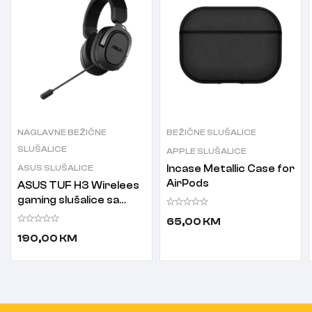
NAGLAVNE BEŽIČNE
BEŽIČNE SLUŠALICE
SLUŠALICE
APPLE SLUŠALICE
ASUS SLUŠALICE
Incase Metallic Case for
AirPods
ASUS TUF H3 Wirelees
gaming slušalice sa
mikrofonom
65,00
KM
190,00
KM