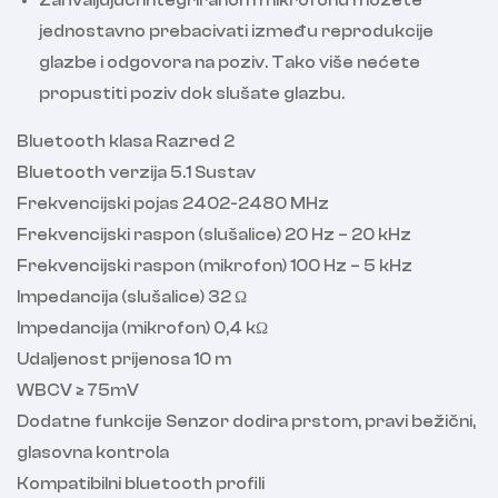
Zahvaljujući integriranom mikrofonu možete
jednostavno prebacivati ​​između reprodukcije
glazbe i odgovora na poziv. Tako više nećete
propustiti poziv dok slušate glazbu.
Bluetooth klasa Razred 2
Bluetooth verzija 5.1 Sustav
Frekvencijski pojas 2402-2480 MHz
Frekvencijski raspon (slušalice) 20 Hz – 20 kHz
Frekvencijski raspon (mikrofon) 100 Hz – 5 kHz
Impedancija (slušalice) 32 Ω
Impedancija (mikrofon) 0,4 kΩ
Udaljenost prijenosa 10 m
WBCV ≥ 75mV
Dodatne funkcije Senzor dodira prstom, pravi bežični,
glasovna kontrola
Kompatibilni bluetooth profili