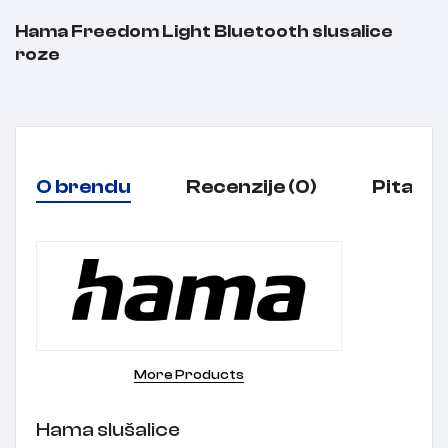
Hama Freedom Light Bluetooth slusalice
roze
O brendu
Recenzije (0)
Pitanja
More Products
Hama slušalice