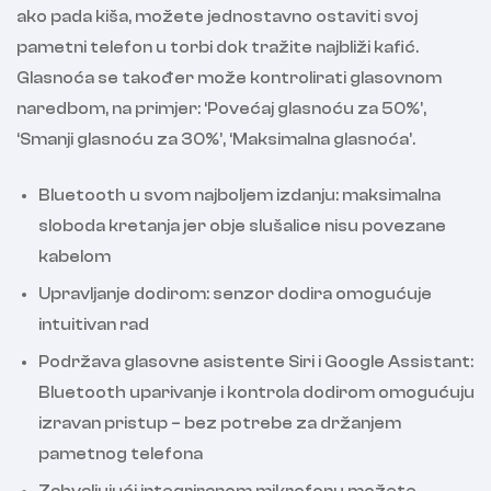
ako pada kiša, možete jednostavno ostaviti svoj
pametni telefon u torbi dok tražite najbliži kafić.
Glasnoća se također može kontrolirati glasovnom
naredbom, na primjer: ‘Povećaj glasnoću za 50%’,
‘Smanji glasnoću za 30%’, ‘Maksimalna glasnoća’.
Bluetooth u svom najboljem izdanju: maksimalna
sloboda kretanja jer obje slušalice nisu povezane
kabelom
Upravljanje dodirom: senzor dodira omogućuje
intuitivan rad
Podržava glasovne asistente Siri i Google Assistant:
Bluetooth uparivanje i kontrola dodirom omogućuju
izravan pristup – bez potrebe za držanjem
pametnog telefona