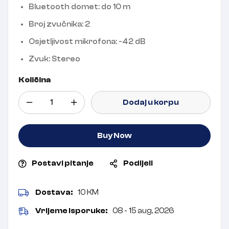
Bluetooth domet: do 10 m
Broj zvučnika: 2
Osjetljivost mikrofona: -42 dB
Zvuk: Stereo
Količina
Dodaj u korpu
Buy Now
Postavi pitanje
Podijeli
Dostava:
10 KM
Vrijeme isporuke:
08 - 15 aug, 2026