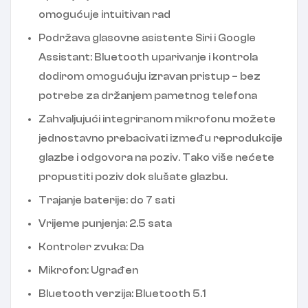
omogućuje intuitivan rad
Podržava glasovne asistente Siri i Google
Assistant: Bluetooth uparivanje i kontrola
dodirom omogućuju izravan pristup – bez
potrebe za držanjem pametnog telefona
Zahvaljujući integriranom mikrofonu možete
jednostavno prebacivati ​​između reprodukcije
glazbe i odgovora na poziv. Tako više nećete
propustiti poziv dok slušate glazbu.
Trajanje baterije: do 7 sati
Vrijeme punjenja: 2.5 sata
Kontroler zvuka: Da
Mikrofon: Ugrađen
Bluetooth verzija: Bluetooth 5.1