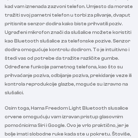
kad vam iznenada zazvoni telefon. Umjesto da morate
tražiti svoj pametni telefon u torbi za plivanje, dvaput
pritisnite senzor dodira kako biste prihvatili poziv.
Ugrađeni mikrofon znači da slušalice možete koristiti
kao Bluetooth slušalice za telefonske pozive. Senzor
dodira omogućuje kontrolu dodirom. To je intuitivno i
štedi vas od potrebe da tražite različite gumbe.
Određene funkcije pametnog telefona, kao što su
prihvaćanje poziva, odbijanje poziva, prekidanje veze ili
kontrola reprodukcije glazbe, moguće su izravno na
slušalici.
Osim toga, Hama Freedom Light Bluetooth slusalice
crvene omogućuju vam izravan pristup glasovnim
pomoćnicima Siri i Google. Ovo je vrlo praktično, jer je
bolje imati slobodne ruke kada ste u pokretu. Štoviše,