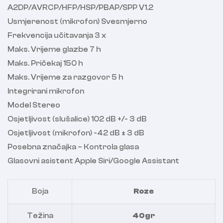
A2DP/AVRCP/HFP/HSP/PBAP/SPP V1.2
Usmjerenost (mikrofon) Svesmjerno
Frekvencija učitavanja 3 x
Maks. Vrijeme glazbe 7 h
Maks. Pričekaj 150 h
Maks. Vrijeme za razgovor 5 h
Integrirani mikrofon
Model Stereo
Osjetljivost (slušalice) 102 dB +/- 3 dB
Osjetljivost (mikrofon) -42 dB ± 3 dB
Posebna značajka – Kontrola glasa
Glasovni asistent Apple Siri/Google Assistant
Boja
Roze
Težina
40gr