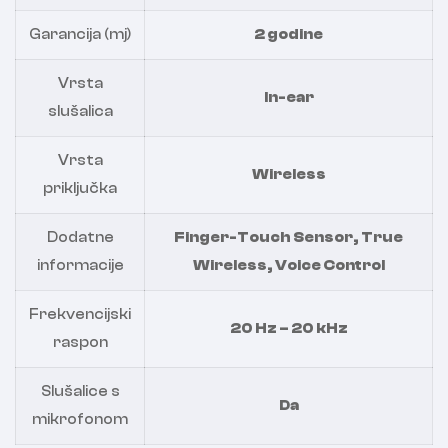
Garancija (mj)
2 godine
Vrsta
In-ear
slušalica
Vrsta
Wireless
priključka
Dodatne
Finger-Touch Sensor, True
informacije
Wireless, Voice Control
Frekvencijski
20 Hz – 20 kHz
raspon
Slušalice s
Da
mikrofonom