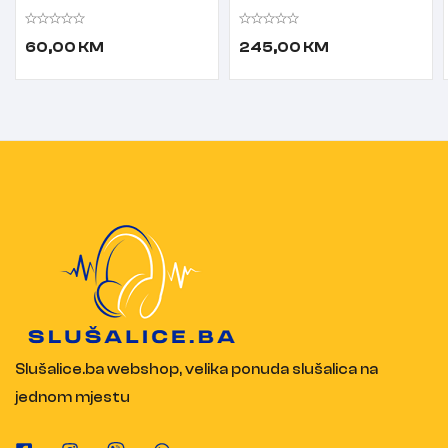
Bluetooth slušalice sa
bežične slušalice sa
mikrofonom CNE-
mikrofonom
60,00
KM
245,00
KM
CBTHS1W crne
Slušalice.ba webshop, velika ponuda slušalica na
jednom mjestu