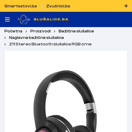
Smartsatovi.ba
Zvučnici.ba
Naručiti možete i porukom putem Vibera i WhatsAppa
Početna
Proizvodi
Bežične slušalice
Naglavne bežične slušalice
Z11 Stereo Bluetooth slušalice RGB crne