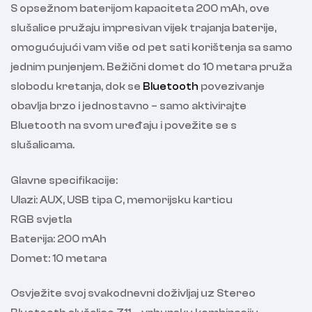
S opsežnom baterijom kapaciteta 200 mAh, ove
slušalice pružaju impresivan vijek trajanja baterije,
omogućujući vam više od pet sati korištenja sa samo
jednim punjenjem. Bežični domet do 10 metara pruža
slobodu kretanja, dok se
Bluetooth
povezivanje
obavlja brzo i jednostavno – samo aktivirajte
Bluetooth na svom uređaju i povežite se s
slušalicama.
Glavne specifikacije:
Ulazi: AUX, USB tipa C, memorijsku karticu
RGB svjetla
Baterija: 200 mAh
Domet: 10 metara
Osvježite svoj svakodnevni doživljaj uz Stereo