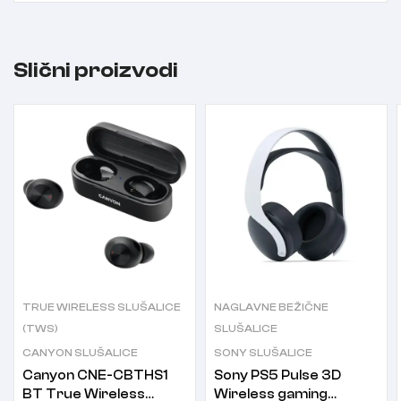
Slični proizvodi
TRUE WIRELESS SLUŠALICE
NAGLAVNE BEŽIČNE
(TWS)
SLUŠALICE
CANYON SLUŠALICE
SONY SLUŠALICE
Canyon CNE-CBTHS1
Sony PS5 Pulse 3D
BT True Wireless
Wireless gaming