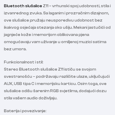
Bluetooth slušalice
Z11 – vrhunski spoj udobnosti, stila i
izvanrednog zvuka. Sa laganim i prozračnim dizajnom,
ove slušalice pružaju neusporedivu udobnost bez
ikakvog osjećaja stezanja oko ušiju. Mekani jastučići od
jagnjeće kože i memorijom oblikovana pjena
omogućavaju vam uživanje u omiljenoj muzici satima
bez umora.
Funkcionalnost i stil:
Stereo Bluetooth slušalice Z11 ističu se svojom
svestranošću – podržavaju različite ulaze, uključujući
AUX, USB tipa C i memorijsku karticu. Osim toga, ove
slušalice odišu šarenim RGB svjetlima, dodajući dozu
stila vašem audio doživljaju.
Baterija i povezivanje: