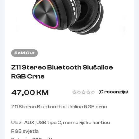
Sold
Out
Z11 Stereo Bluetooth Slušalice
RGB Crne
47,00
KM
(0 recenzija)
Z11 Stereo Bluetooth slušalice RGB crne
Ulazi: AUX, USB tipa C, memorijsku karticu
RGB svjetla