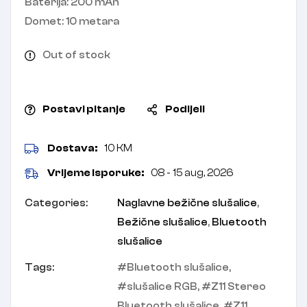
Baterija: 200 mAh
Domet: 10 metara
Out of stock
Postavi pitanje
Podijeli
Dostava:
10 KM
Vrijeme isporuke:
08 - 15 aug, 2026
Categories:
Naglavne bežične slušalice
,
Bežične slušalice
,
Bluetooth
slušalice
Tags:
Bluetooth slušalice
,
slušalice RGB
,
Z11 Stereo
Bluetooth slušalice
,
Z11