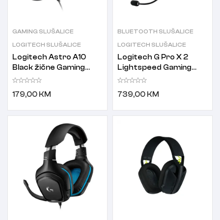
GAMING SLUŠALICE
BLUETOOTH SLUŠALICE
LOGITECH SLUŠALICE
LOGITECH SLUŠALICE
Logitech Astro A10
Logitech G Pro X 2
Black žične Gaming
Lightspeed Gaming
slušalice sa
slušalice bijele
mikrofonom crne
179,00
KM
739,00
KM