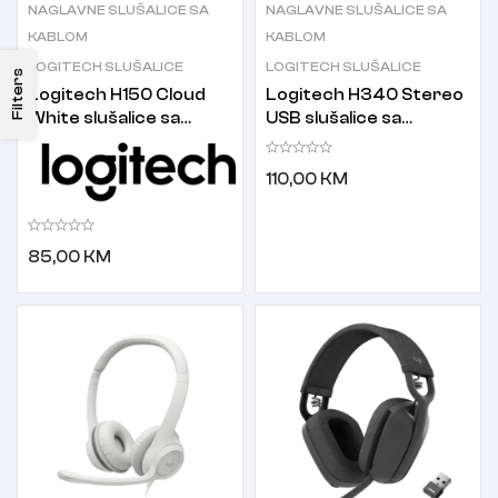
NAGLAVNE SLUŠALICE SA
NAGLAVNE SLUŠALICE SA
KABLOM
KABLOM
LOGITECH SLUŠALICE
LOGITECH SLUŠALICE
Filters
Logitech H150 Cloud
Logitech H340 Stereo
White slušalice sa
USB slušalice sa
mikrofonom bijele
mikrofonom za
poništavanje buke crne
110,00
KM
85,00
KM