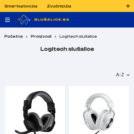
Smartsatovi.ba
Zvučnici.ba
Naručiti možete i porukom putem Vibera i WhatsAppa
Početna
Proizvodi
Logitech slušalice
Logitech slušalice
A-Z