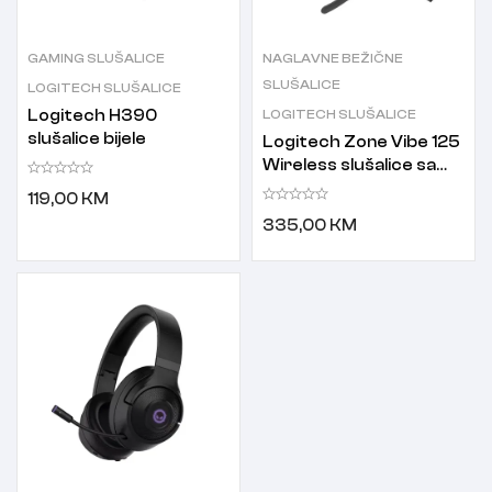
GAMING SLUŠALICE
NAGLAVNE BEŽIČNE
SLUŠALICE
LOGITECH SLUŠALICE
Logitech H390
LOGITECH SLUŠALICE
slušalice bijele
Logitech Zone Vibe 125
Wireless slušalice sa
mikrofonom
119,00
KM
335,00
KM