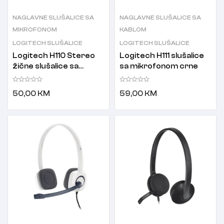
NAGLAVNE SLUŠALICE SA
NAGLAVNE SLUŠALICE SA
MIKROFONOM
KABLOM
LOGITECH SLUŠALICE
LOGITECH SLUŠALICE
Logitech H110 Stereo
Logitech H111 slušalice
žične slušalice sa
sa mikrofonom crne
mikrofonom za PC
50,00
KM
59,00
KM