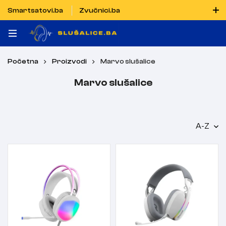
Smartsatovi.ba
Zvučnici.ba
Naručiti možete i porukom putem Vibera i WhatsAppa
Početna
Proizvodi
Marvo slušalice
Marvo slušalice
A-Z