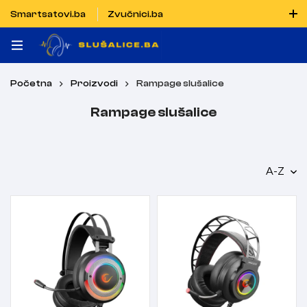
Smartsatovi.ba
Zvučnici.ba
Naručiti možete i porukom putem Vibera i WhatsAppa
Početna
Proizvodi
Rampage slušalice
Rampage slušalice
A-Z