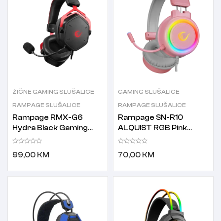
ŽIČNE GAMING SLUŠALICE
GAMING SLUŠALICE
RAMPAGE SLUŠALICE
RAMPAGE SLUŠALICE
Rampage RMX-G6
Rampage SN-R10
Hydra Black Gaming
ALQUIST RGB Pink
slušalice
Gaming slušalice s
mikrofonom roze
99,00
KM
70,00
KM