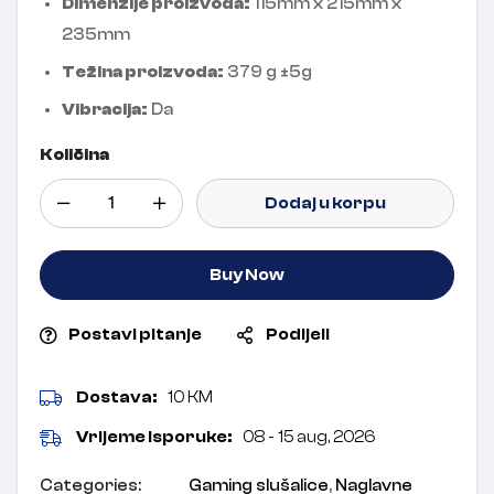
Dimenzije proizvoda:
115mm x 215mm x
235mm
Težina proizvoda:
379 g ±5g
Vibracija:
Da
Količina
Dodaj u korpu
Buy Now
Postavi pitanje
Podijeli
Dostava:
10 KM
Vrijeme isporuke:
08 - 15 aug, 2026
Categories:
Gaming slušalice
,
Naglavne