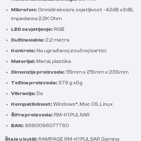
Mikrofon:
Omnidirekcioni, osjetljivost -42dB ±3dB,
impedansa 2.2K Ohm
LED osvjetljenje:
RGB
Dužina kabla:
2.2 metra
Kontrole:
Na ugrađenoj zvučnoj kartici
Materijal:
Metal, plastika
Dimenzije proizvoda:
115mm x 215mm x 235mm
Težina proizvoda:
379 g ±5g
Vibracija:
Da
Kompatibilnost:
Windows®, Mac OS, Linux
Šifra proizvoda:
RM-K1 PULSAR
EAN:
8680096077760
Šta je u kutiji:
RAMPAGE RM-K1 PULSAR Gaming