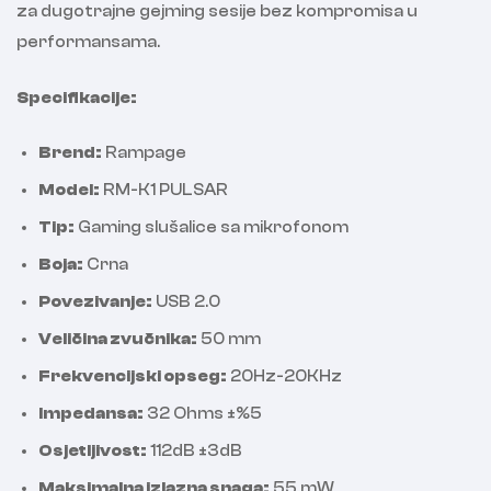
za dugotrajne gejming sesije bez kompromisa u
performansama.
Specifikacije:
Brend:
Rampage
Model:
RM-K1 PULSAR
Tip:
Gaming slušalice sa mikrofonom
Boja:
Crna
Povezivanje:
USB 2.0
Veličina zvučnika:
50 mm
Frekvencijski opseg:
20Hz-20KHz
Impedansa:
32 Ohms ±%5
Osjetljivost:
112dB ±3dB
Maksimalna izlazna snaga:
55 mW