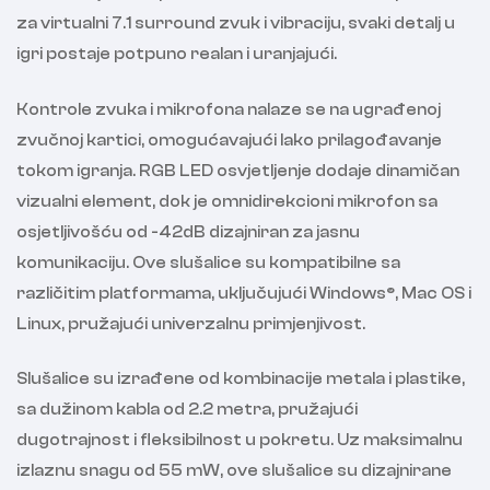
za virtualni 7.1 surround zvuk i vibraciju, svaki detalj u
igri postaje potpuno realan i uranjajući.
Kontrole zvuka i mikrofona nalaze se na ugrađenoj
zvučnoj kartici, omogućavajući lako prilagođavanje
tokom igranja. RGB LED osvjetljenje dodaje dinamičan
vizualni element, dok je omnidirekcioni mikrofon sa
osjetljivošću od -42dB dizajniran za jasnu
komunikaciju. Ove slušalice su kompatibilne sa
različitim platformama, uključujući Windows®, Mac OS i
Linux, pružajući univerzalnu primjenjivost.
Slušalice su izrađene od kombinacije metala i plastike,
sa dužinom kabla od 2.2 metra, pružajući
dugotrajnost i fleksibilnost u pokretu. Uz maksimalnu
izlaznu snagu od 55 mW, ove slušalice su dizajnirane