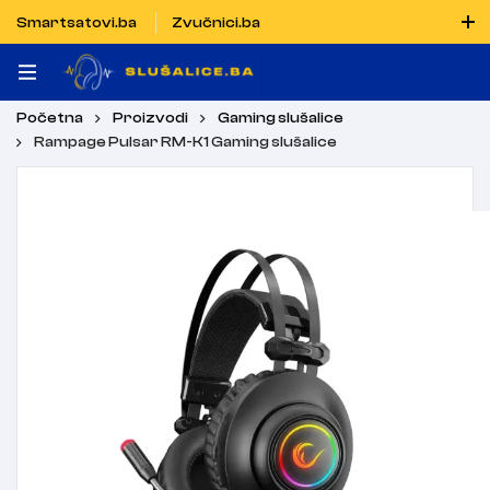
Smartsatovi.ba
Zvučnici.ba
Naručiti možete i porukom putem Vibera i WhatsAppa
Početna
Proizvodi
Gaming slušalice
Rampage Pulsar RM-K1 Gaming slušalice