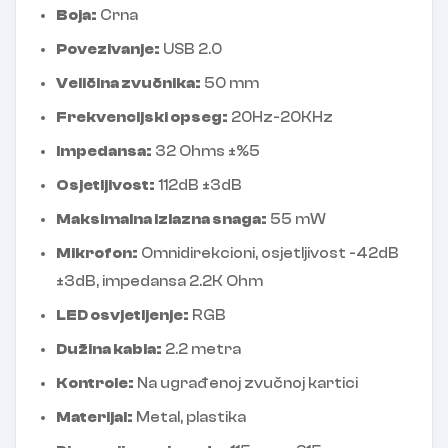
Boja:
Crna
Povezivanje:
USB 2.0
Veličina zvučnika:
50 mm
Frekvencijski opseg:
20Hz-20KHz
Impedansa:
32 Ohms ±%5
Osjetljivost:
112dB ±3dB
Maksimalna izlazna snaga:
55 mW
Mikrofon:
Omnidirekcioni, osjetljivost -42dB
±3dB, impedansa 2.2K Ohm
LED osvjetljenje:
RGB
Dužina kabla:
2.2 metra
Kontrole:
Na ugrađenoj zvučnoj kartici
Materijal:
Metal, plastika