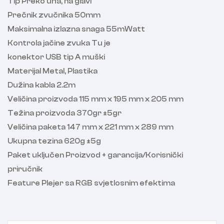
Tip Preko uha, na glavi
Prečnik zvučnika 50mm
Maksimalna izlazna snaga 55mWatt
Kontrola jačine zvuka Tu je
konektor USB tip A muški
Materijal Metal, Plastika
Dužina kabla 2.2m
Veličina proizvoda 115 mm x 195 mm x 205 mm
Težina proizvoda 370gr ±5gr
Veličina paketa 147 mm x 221 mm x 289 mm
Ukupna tezina 620g ±5g
Paket uključen Proizvod + garancija/Korisnički
priručnik
Feature Plejer sa RGB svjetlosnim efektima