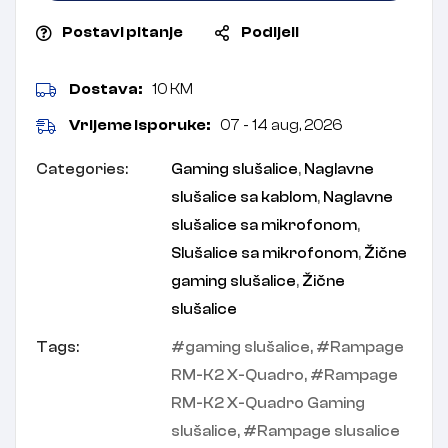
Postavi pitanje
Podijeli
Dostava:
10 KM
Vrijeme isporuke:
07 - 14 aug, 2026
Categories:
Gaming slušalice
,
Naglavne
slušalice sa kablom
,
Naglavne
slušalice sa mikrofonom
,
Slušalice sa mikrofonom
,
Žične
gaming slušalice
,
Žične
slušalice
Tags:
gaming slušalice
,
Rampage
RM-K2 X-Quadro
,
Rampage
RM-K2 X-Quadro Gaming
slušalice
,
Rampage slusalice