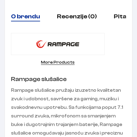
O brendu
Recenzije (0)
Pitanja
More Products
Rampage slušalice
Rampage slušalice pružaju izuzetno kvalitetan
zvuk i udobnost, savršene za gaming, muziku i
svakodnevnu upotrebu. Sa funkcijama poput 7.1
surround zvuka, mikrofonom sa smanjenjem
buke i dugotrajnim trajanjem baterije, Rampage
slušalice omogućavaju jasnoću zvuka i preciznu