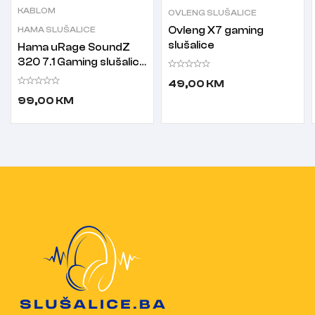
KABLOM
OVLENG SLUŠALICE
HAMA SLUŠALICE
Ovleng X7 gaming
slušalice
Hama uRage SoundZ
320 7.1 Gaming slušalice
sa mikrofonom crne
49,00
KM
99,00
KM