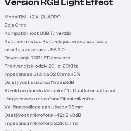
Version RGB Light Effect
Model RM-K2 X-QUADRO
Boja Crno
Kompatibilnost USB 7.1 verzija
Kontrolni metod Kontrola jačine zvuka u kablu
Interfejs za prijavu USB 2.0
Osvetljenje RGB LED rasvjeta
Frekvencijski odziv 20Hz-20KHz
impedansa slušalica 32 Ohma ±5%
Osjetljivost slušalica 112dB±3dB
Struktura kanala Virtuelni 7.1 ili Dual (stereo) kanal
Usmjeravanje mikrofona Fiksni mikrofon
Veličina podloge za slušalice 98mm
Osetljivost mikrofona -42dB ±3dB
Impedansa mikrofona 2.2K Ohma