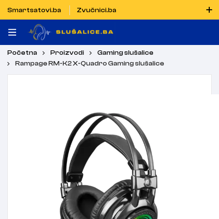
Smartsatovi.ba
Zvučnici.ba
Naručiti možete i porukom putem Vibera i WhatsAppa
Početna
Proizvodi
Gaming slušalice
Rampage RM-K2 X-Quadro Gaming slušalice