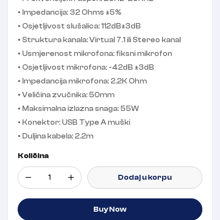
• Impedancija: 32 Ohms ±5%
• Osjetljivost slušalica: 112dB±3dB
• Struktura kanala: Virtual 7.1 ili Stereo kanal
• Usmjerenost mikrofona: fiksni mikrofon
• Osjetljivost mikrofona: -42dB ±3dB
• Impedancija mikrofona: 2.2K Ohm
• Veličina zvučnika: 50mm
• Maksimalna izlazna snaga: 55W
• Konektor: USB Type A muški
• Duljina kabela: 2.2m
Količina
Dodaj u korpu
Buy Now