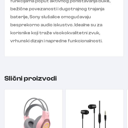
funkcijama poput aktivnog poništavanja buke,
bežične povezanosti i dugotrajnog trajanja
baterije, Sony slušalice omogućavaju
besprekorno audio iskustvo. Idealne su za
korisnike koji traže visokokvalitetni zvuk,
vrhunski dizajn i napredne funkcionalnosti.
Slični proizvodi