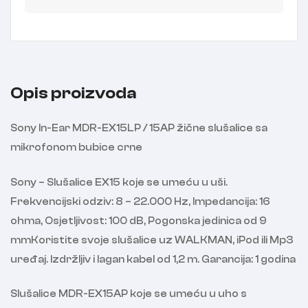
Opis proizvoda
Sony In-Ear MDR-EX15LP / 15AP žične slušalice sa
mikrofonom bubice crne
Sony – Slušalice EX15 koje se umeću u uši.
Frekvencijski odziv: 8 – 22.000 Hz, Impedancija: 16
ohma, Osjetljivost: 100 dB, Pogonska jedinica od 9
mmKoristite svoje slušalice uz WALKMAN, iPod ili Mp3
uređaj. Izdržljiv i lagan kabel od 1,2 m. Garancija: 1 godina
Slušalice MDR-EX15AP koje se umeću u uho s