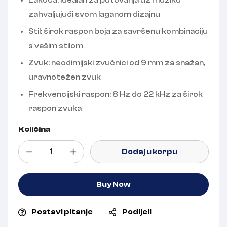
Lakoća: Idealan za putovanja uz muziku
zahvaljujući svom laganom dizajnu
Stil: širok raspon boja za savršenu kombinaciju
s vašim stilom
Zvuk: neodimijski zvučnici od 9 mm za snažan,
uravnotežen zvuk
Frekvencijski raspon: 8 Hz do 22 kHz za širok
raspon zvuka
Količina
Dodaj u korpu
Buy Now
Postavi pitanje
Podijeli