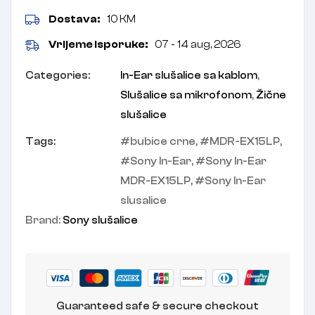
Dostava:
10 KM
Vrijeme isporuke:
07 - 14 aug, 2026
Categories:
In-Ear slušalice sa kablom
,
Slušalice sa mikrofonom
,
Žične
slušalice
Tags:
bubice crne
,
MDR-EX15LP
,
Sony In-Ear
,
Sony In-Ear
MDR-EX15LP
,
Sony In-Ear
slusalice
Brand:
Sony slušalice
Guaranteed safe & secure checkout