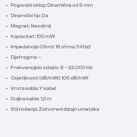
Pogonski sklop: Dinamična od 9 mm
Dinamički tip: Da
Magnet: Neodimij
Kapacitet: 100 mW
Impedancija (Ohm): 16 ohma (1 KHz)
Dijafragma: –
Frekvencijski odaziv: 8 – 22.000 Hz
Osjetljivosti (dB/mW): 100 dB/mW
Vrsta kabla: Y kabel
Duljina kabla: 1,2 m
Stil nošenja: Zatvoreni dizajn umetaka