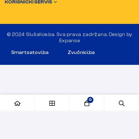
KORISNIČKI SERVIS
© 2024 Slušalice.ba. Sva prava zadržana. Design by
Expanse
Smartsatovi.ba
Zvučnici.ba
0
Dodaj u korpu