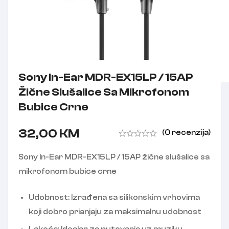
Sony In-Ear MDR-EX15LP / 15AP
Žične Slušalice Sa Mikrofonom
Bubice Crne
32,00
KM
(0 recenzija)
Sony In-Ear MDR-EX15LP / 15AP žične slušalice sa
mikrofonom bubice crne
Udobnost: Izrađena sa silikonskim vrhovima
koji dobro prianjaju za maksimalnu udobnost