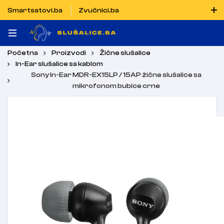
Smartsatovi.ba
Zvučnici.ba
Naručiti možete i porukom putem Vibera i WhatsAppa
Početna
Proizvodi
Žične slušalice
In-Ear slušalice sa kablom
Sony In-Ear MDR-EX15LP / 15AP žične slušalice sa
mikrofonom bubice crne