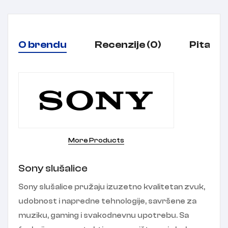
O brendu
Recenzije (0)
Pitanja
More Products
Sony slušalice
Sony slušalice pružaju izuzetno kvalitetan zvuk,
udobnost i napredne tehnologije, savršene za
muziku, gaming i svakodnevnu upotrebu. Sa