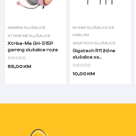
GAMING SLUŠALICE
IN-EAR SLUŠALICE SA
KABLOM
XTRIKE ME SLUŠALICE
Xtrike-Me GH-515P
GIGATECH SLUŠALICE
gaming slušalice roze
Gigatech R11 žične
slušalice sa
mikrofonom crne
55,00
KM
10,00
KM