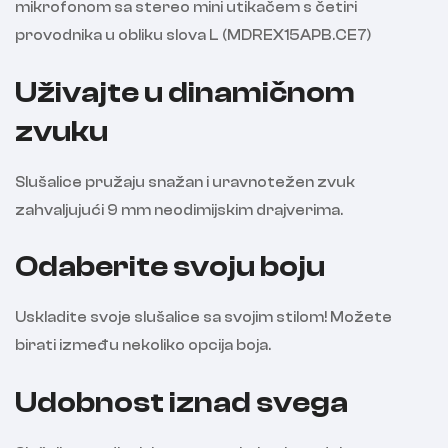
mikrofonom sa stereo mini utikačem s četiri
provodnika u obliku slova L (MDREX15APB.CE7)
Uživajte u dinamičnom
zvuku
Slušalice pružaju snažan i uravnotežen zvuk
zahvaljujući 9 mm neodimijskim drajverima.
Odaberite svoju boju
Uskladite svoje slušalice sa svojim stilom! Možete
birati između nekoliko opcija boja.
Udobnost iznad svega