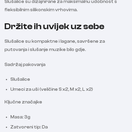
Slušalice su dizajnirane za maksimalnu udobnost s
fleksibilnim silikonskim vrhovima.
Držite ih uvijek uz sebe
Slušalice su kompaktne i lagane, savršene za
putovanja i slušanje muzike bilo gdje.
Sadržaj pakovanja
Slušalice
Umeci za uši (veličine S x2, M x2, L x2)
Ključne značajke
Masa: 3g
Zatvoreni tip: Da