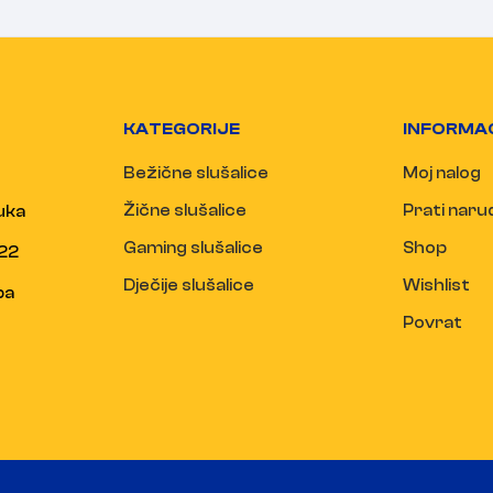
KATEGORIJE
INFORMA
Bežične slušalice
Moj nalog
Žične slušalice
Prati nar
uka
Gaming slušalice
Shop
22
Dječije slušalice
Wishlist
ba
Povrat