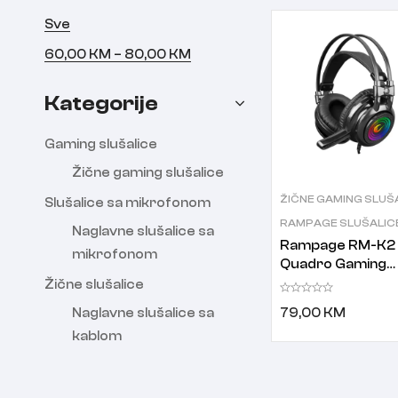
Sve
–
60,00
KM
80,00
KM
Kategorije
Gaming slušalice
Žične gaming slušalice
ŽIČNE GAMING SLUŠ
Slušalice sa mikrofonom
RAMPAGE SLUŠALIC
Naglavne slušalice sa
Rampage RM-K2 
mikrofonom
Quadro Gaming
slušalice
Žične slušalice
79,00
KM
Naglavne slušalice sa
kablom