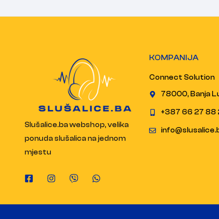
KOMPANIJA
Connect Solution
78000, Banja L
+387 66 27 88 
Slušalice.ba webshop, velika
info@slusalice.
ponuda slušalica na jednom
mjestu