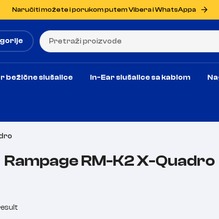
Naručiti možete i porukom putem Vibera i WhatsAppa
gorije
r bežične slušalice
In-Ear slušalice sa kablom
Na
dro
Rampage RM-K2 X-Quadro
esult