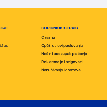
CIJE
KORISNIČKI SERVIS
O nama
udžbu
Opšti uslovi poslovanja
Način i postupak plaćanja
Reklamacije i prigovori
Naručivanje i dostava