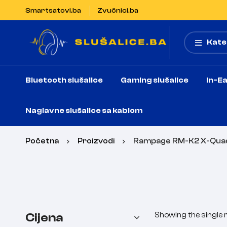
Smartsatovi.ba
Zvučnici.ba
Kate
Bluetooth slušalice
Gaming slušalice
In-Ea
Naglavne slušalice sa kablom
Početna
Proizvodi
Rampage RM-K2 X-Qua
Cijena
Showing the single r