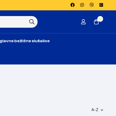
0
glavne bežične slušalice
A-Z