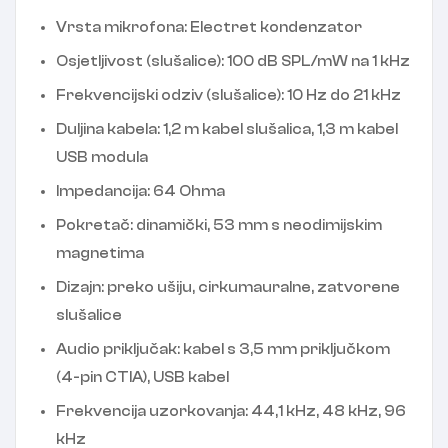
Vrsta mikrofona: Electret kondenzator
Osjetljivost (slušalice): 100 dB SPL/mW na 1 kHz
Frekvencijski odziv (slušalice): 10 Hz do 21 kHz
Duljina kabela: 1,2 m kabel slušalica, 1,3 m kabel
USB modula
Impedancija: 64 Ohma
Pokretač: dinamički, 53 mm s neodimijskim
magnetima
Dizajn: preko ušiju, cirkumauralne, zatvorene
slušalice
Audio priključak: kabel s 3,5 mm priključkom
(4-pin CTIA), USB kabel
Frekvencija uzorkovanja: 44,1 kHz, 48 kHz, 96
kHz