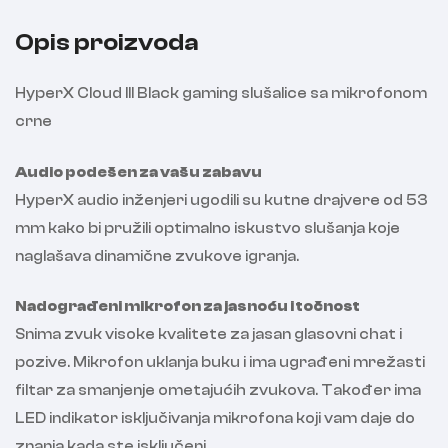
Opis proizvoda
HyperX Cloud III Black gaming slušalice sa mikrofonom
crne
Audio podešen za vašu zabavu
HyperX audio inženjeri ugodili su kutne drajvere od 53
mm kako bi pružili optimalno iskustvo slušanja koje
naglašava dinamične zvukove igranja.
Nadograđeni mikrofon za jasnoću i točnost
Snima zvuk visoke kvalitete za jasan glasovni chat i
pozive. Mikrofon uklanja buku i ima ugrađeni mrežasti
filtar za smanjenje ometajućih zvukova. Također ima
LED indikator isključivanja mikrofona koji vam daje do
znanja kada ste isključeni.