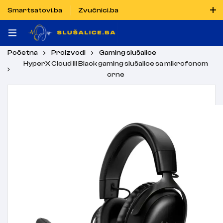
Smartsatovi.ba
Zvučnici.ba
Naručiti možete i porukom putem Vibera i WhatsAppa
Početna
Proizvodi
Gaming slušalice
HyperX Cloud III Black gaming slušalice sa mikrofonom
crne