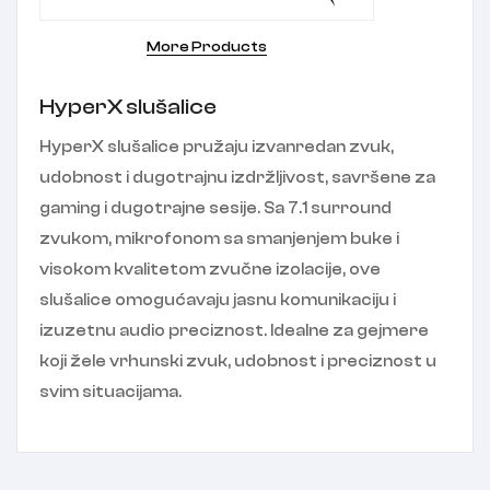
More Products
HyperX slušalice
HyperX slušalice pružaju izvanredan zvuk,
udobnost i dugotrajnu izdržljivost, savršene za
gaming i dugotrajne sesije. Sa 7.1 surround
zvukom, mikrofonom sa smanjenjem buke i
visokom kvalitetom zvučne izolacije, ove
slušalice omogućavaju jasnu komunikaciju i
izuzetnu audio preciznost. Idealne za gejmere
koji žele vrhunski zvuk, udobnost i preciznost u
svim situacijama.