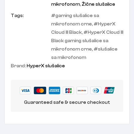
mikrofonom
,
Žične slušalice
Tags:
gaming slušalice sa
mikrofonom crne
,
HyperX
Cloud III Black
,
HyperX Cloud III
Black gaming slušalice sa
mikrofonom crne
,
slušalice
sa mikrofonom
Brand:
HyperX slušalice
Guaranteed safe & secure checkout