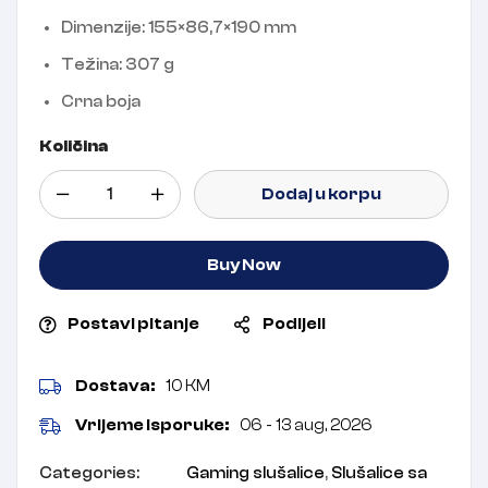
Dimenzije: 155×86,7×190 mm
Težina: 307 g
Crna boja
Količina
Dodaj u korpu
Buy Now
Postavi pitanje
Podijeli
Dostava:
10 KM
Vrijeme isporuke:
06 - 13 aug, 2026
Categories:
Gaming slušalice
,
Slušalice sa