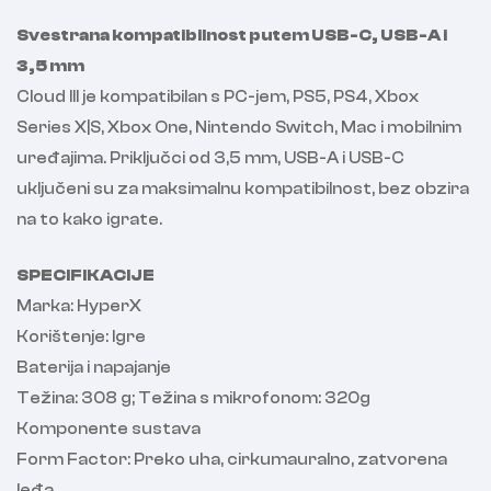
Svestrana kompatibilnost putem USB-C, USB-A i
3,5 mm
Cloud III je kompatibilan s PC-jem, PS5, PS4, Xbox
Series X|S, Xbox One, Nintendo Switch, Mac i mobilnim
uređajima. Priključci od 3,5 mm, USB-A i USB-C
uključeni su za maksimalnu kompatibilnost, bez obzira
na to kako igrate.
SPECIFIKACIJE
Marka: HyperX
Korištenje: Igre
Baterija i napajanje
Težina: 308 g; Težina s mikrofonom: 320g
Komponente sustava
Form Factor: Preko uha, cirkumauralno, zatvorena
leđa.