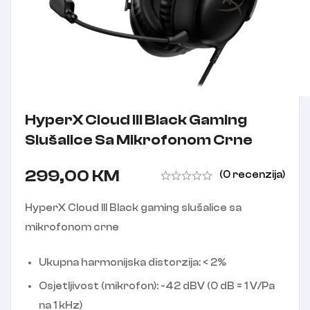
HyperX Cloud III Black Gaming
Slušalice Sa Mikrofonom Crne
299,00
KM
(0 recenzija)
HyperX Cloud III Black gaming slušalice sa
mikrofonom crne
Ukupna harmonijska distorzija: < 2%
Osjetljivost (mikrofon): -42 dBV (0 dB = 1 V/Pa
na 1 kHz)