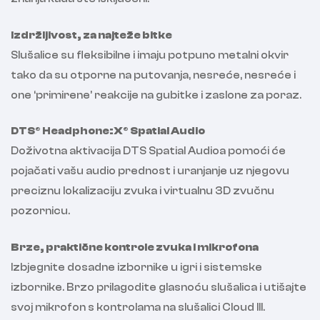
Izdržljivost, za najteže bitke
Slušalice su fleksibilne i imaju potpuno metalni okvir
tako da su otporne na putovanja, nesreće, nesreće i
one ‘primirene’ reakcije na gubitke i zaslone za poraz.
DTS® Headphone:X® Spatial Audio
Doživotna aktivacija DTS Spatial Audioa pomoći će
pojačati vašu audio prednost i uranjanje uz njegovu
preciznu lokalizaciju zvuka i virtualnu 3D zvučnu
pozornicu.
Brze, praktične kontrole zvuka i mikrofona
Izbjegnite dosadne izbornike u igri i sistemske
izbornike. Brzo prilagodite glasnoću slušalica i utišajte
svoj mikrofon s kontrolama na slušalici Cloud III.