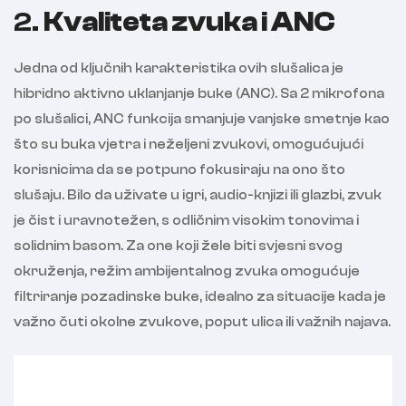
2.
Kvaliteta zvuka i ANC
Jedna od ključnih karakteristika ovih slušalica je
hibridno aktivno uklanjanje buke (ANC). Sa 2 mikrofona
po slušalici, ANC funkcija smanjuje vanjske smetnje kao
što su buka vjetra i neželjeni zvukovi, omogućujući
korisnicima da se potpuno fokusiraju na ono što
slušaju. Bilo da uživate u igri, audio-knjizi ili glazbi, zvuk
je čist i uravnotežen, s odličnim visokim tonovima i
solidnim basom. Za one koji žele biti svjesni svog
okruženja, režim ambijentalnog zvuka omogućuje
filtriranje pozadinske buke, idealno za situacije kada je
važno čuti okolne zvukove, poput ulica ili važnih najava.