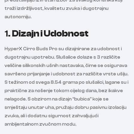
predstavljaju izvrstan izbor za svakog korisnika koji
traži izdržljivost, kvalitetu zvuka i dugotrajnu
autonomiju.
1.
Dizajn i Udobnost
HyperX Cirro Buds Pro su dizajnirane za udobnost i
dugotrajnu upotrebu. Slušalice dolaze s 3 različite
veličine silikonskih ušnih nastavaka, čime se osigurava
savršeno prijanjanje i udobnost za različite vrste ušiju.
S težinom od svega 8.54 grama po slušalici, lagane su i
praktične za nošenje tokom cijelog dana, bez ikakve
nelagode. S obzirom na dizajn “bubica” koje se
smještaju unutar uha, pružaju dobru pasivnu izolaciju
zvuka, ali i dodatnu sigurnost zahvaljujući
ambijentalnom zvučnom modu.