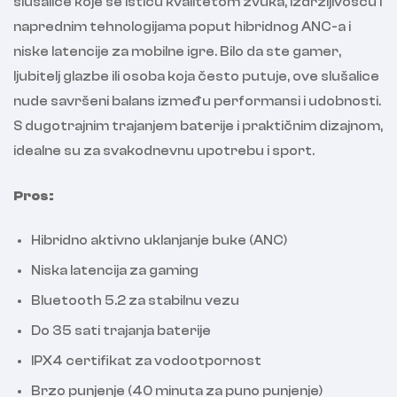
slušalice koje se ističu kvalitetom zvuka, izdržljivošću i
naprednim tehnologijama poput hibridnog ANC-a i
niske latencije za mobilne igre. Bilo da ste gamer,
ljubitelj glazbe ili osoba koja često putuje, ove slušalice
nude savršeni balans između performansi i udobnosti.
S dugotrajnim trajanjem baterije i praktičnim dizajnom,
idealne su za svakodnevnu upotrebu i sport.
Pros:
Hibridno aktivno uklanjanje buke (ANC)
Niska latencija za gaming
Bluetooth 5.2 za stabilnu vezu
Do 35 sati trajanja baterije
IPX4 certifikat za vodootpornost
Brzo punjenje (40 minuta za puno punjenje)