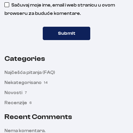
Sačuvaj moje ime, email i web stranicu u ovom
browseru za buduće komentare.
Categories
Najčešća pitanja (FAQ)
Nekategorisano
14
Novosti
7
Recenzije
6
Recent Comments
Nema komentara.