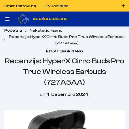
Smartsatovi.ba
Zvučnici.ba
Naručiti možete i porukom putem Vibera i WhatsAppa
Početna
Nekategorisano
Recenzija: HyperX Cirro Buds Pro True Wireless Earbuds
(727A5AA)
NEKATEGORISANO
Recenzija: HyperX Cirro Buds Pro
True Wireless Earbuds
(727A5AA)
on
4. Decembra 2024.