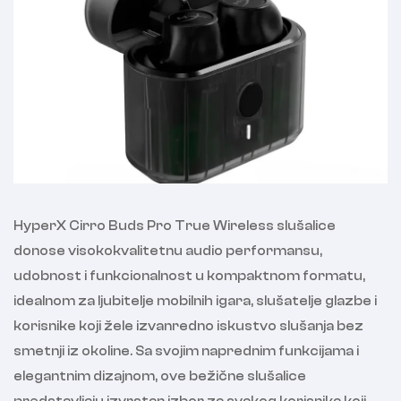
HyperX Cirro Buds Pro True Wireless slušalice
donose visokokvalitetnu audio performansu,
udobnost i funkcionalnost u kompaktnom formatu,
idealnom za ljubitelje mobilnih igara, slušatelje glazbe i
korisnike koji žele izvanredno iskustvo slušanja bez
smetnji iz okoline. Sa svojim naprednim funkcijama i
elegantnim dizajnom, ove bežične slušalice