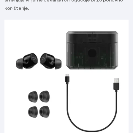
smanjuje vrijeme čekanja i omogućuje brzo ponovno
korištenje.