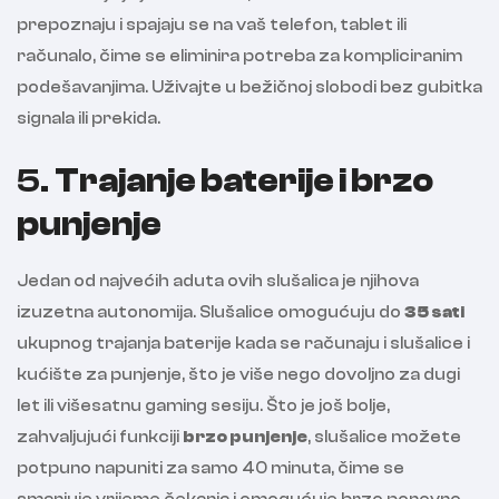
prepoznaju i spajaju se na vaš telefon, tablet ili
računalo, čime se eliminira potreba za kompliciranim
podešavanjima. Uživajte u bežičnoj slobodi bez gubitka
signala ili prekida.
5.
Trajanje baterije i brzo
punjenje
Jedan od najvećih aduta ovih slušalica je njihova
izuzetna autonomija. Slušalice omogućuju do
35 sati
ukupnog trajanja baterije kada se računaju i slušalice i
kućište za punjenje, što je više nego dovoljno za dugi
let ili višesatnu gaming sesiju. Što je još bolje,
zahvaljujući funkciji
brzo punjenje
, slušalice možete
potpuno napuniti za samo 40 minuta, čime se