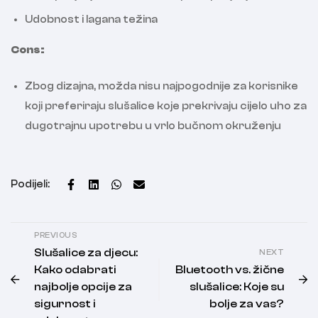
Udobnost i lagana težina
Cons:
Zbog dizajna, možda nisu najpogodnije za korisnike
koji preferiraju slušalice koje prekrivaju cijelo uho za
dugotrajnu upotrebu u vrlo bučnom okruženju
Podijeli:
PREVIOUS
Slušalice za djecu:
NEXT
Kako odabrati
Bluetooth vs. žične
najbolje opcije za
slušalice: Koje su
sigurnost i
bolje za vas?