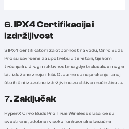
6.
IPX4 Certifikacija i
izdržljivost
S IPX4 certifikatom za otpornost na vodu, Cirro Buds
Pro su savršene za upotrebu u teretani, tijekom
trčanja ili u drugim aktivnostima gdje bi slušalice mogle
biti izložene znoju ili kiši. Otporne su na prskanje i znoj,
što ih čini izuzetno izdržljivima za aktivan način života.
7.
Zaključak
HyperX Cirro Buds Pro True Wireless slušalice su
svestrane, udobne i visoko funkcionalne bežične