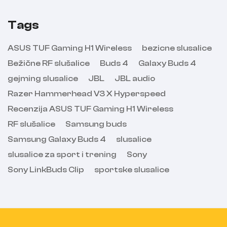
Tags
ASUS TUF Gaming H1 Wireless
bezicne slusalice
Bežične RF slušalice
Buds 4
Galaxy Buds 4
gejming slusalice
JBL
JBL audio
Razer Hammerhead V3 X Hyperspeed
Recenzija ASUS TUF Gaming H1 Wireless
RF slušalice
Samsung buds
Samsung Galaxy Buds 4
slusalice
slusalice za sport i trening
Sony
Sony LinkBuds Clip
sportske slusalice