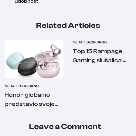
udobnost
Related Articles
NEKATEGORISANO
Top 15 Rampage
Gaming slušalica –
najbolji izbor za
svaki budžet
NEKATEGORISANO
Honor globalno
predstavio svoje
najnovije slušalice
Leave a Comment