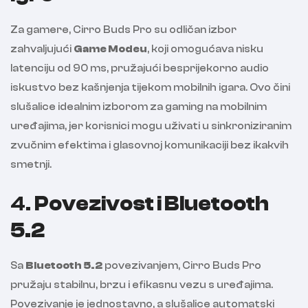
Za gamere, Cirro Buds Pro su odličan izbor
zahvaljujući
Game Modeu
, koji omogućava nisku
latenciju od 90 ms, pružajući besprijekorno audio
iskustvo bez kašnjenja tijekom mobilnih igara. Ovo čini
slušalice idealnim izborom za gaming na mobilnim
uređajima, jer korisnici mogu uživati u sinkroniziranim
zvučnim efektima i glasovnoj komunikaciji bez ikakvih
smetnji.
4.
Povezivost i Bluetooth
5.2
Sa
Bluetooth 5.2
povezivanjem, Cirro Buds Pro
pružaju stabilnu, brzu i efikasnu vezu s uređajima.
Povezivanje je jednostavno, a slušalice automatski