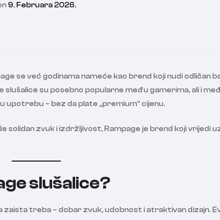
on
9. Februara 2026.
page se već godinama nameće kao brend koji nudi odličan b
ge slušalice su posebno popularne među gamerima, ali i me
u upotrebu – bez da plate „premium“ cijenu.
 solidan zvuk i izdržljivost, Rampage je brend koji vrijedi u
ge slušalice?
 zaista treba – dobar zvuk, udobnost i atraktivan dizajn. E