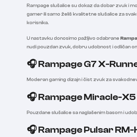
Rampage slušalice su dokaz da dobar zvuk i mode
gamer ili samo želiš kvalitetne slušalice za sv
korisnika.
U nastavku donosimo pažljivo odabrane
Rampag
nudi pouzdan zvuk, dobru udobnost i odličan omje
🎧 Rampage G7 X-Runner
Moderan gaming dizajn i čist zvuk za svakodnevn
🎧 Rampage Miracle-X5 
Pouzdane slušalice sa naglašenim basom i udobn
🎧 Rampage Pulsar RM-K