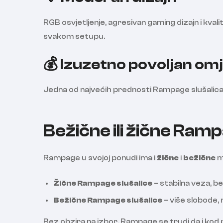
RGB osvjetljenje, agresivan gaming dizajn i kva
svakom setupu.
💰 Izuzetno povoljan omje
Jedna od najvećih prednosti Rampage slušalica
Bežične ili žične Ram
Rampage u svojoj ponudi ima i
žične
i
bežične
m
Žične Rampage slušalice
– stabilna veza, b
Bežične Rampage slušalice
– više slobode,
Bez obzira na izbor, Rampage se trudi da i kod p