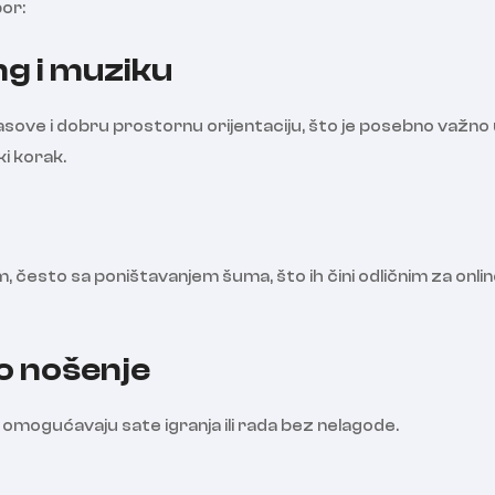
bor:
ng i muziku
sove i dobru prostornu orijentaciju, što je posebno važno
i korak.
često sa poništavanjem šuma, što ih čini odličnim za onli
o nošenje
u omogućavaju sate igranja ili rada bez nelagode.