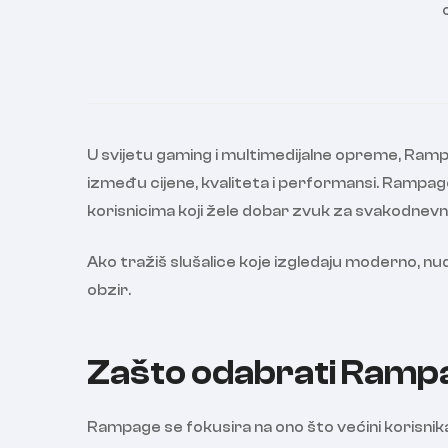
U svijetu gaming i multimedijalne opreme, Ram
između cijene, kvaliteta i performansi. Rampa
korisnicima koji žele dobar zvuk za svakodnevn
Ako tražiš slušalice koje izgledaju moderno, nude
obzir.
Zašto odabrati Rampa
Rampage se fokusira na ono što većini korisnika