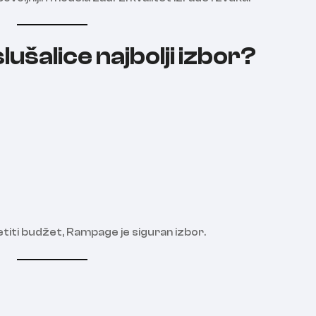
ušalice najbolji izbor?
titi budžet, Rampage je siguran izbor.