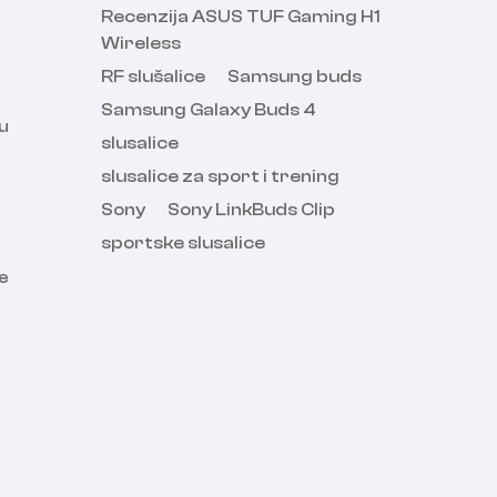
Recenzija ASUS TUF Gaming H1
Wireless
RF slušalice
Samsung buds
Samsung Galaxy Buds 4
 u
slusalice
slusalice za sport i trening
Sony
Sony LinkBuds Clip
sportske slusalice
ne