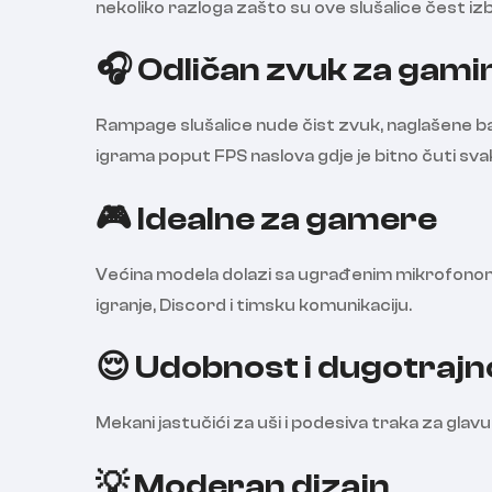
nekoliko razloga zašto su ove slušalice čest iz
🎧 Odličan zvuk za gami
Rampage slušalice nude čist zvuk, naglašene ba
igrama poput FPS naslova gdje je bitno čuti svak
🎮 Idealne za gamere
Većina modela dolazi sa ugrađenim mikrofonom, 
igranje, Discord i timsku komunikaciju.
😌 Udobnost i dugotrajn
Mekani jastučići za uši i podesiva traka za glav
💡 Moderan dizajn