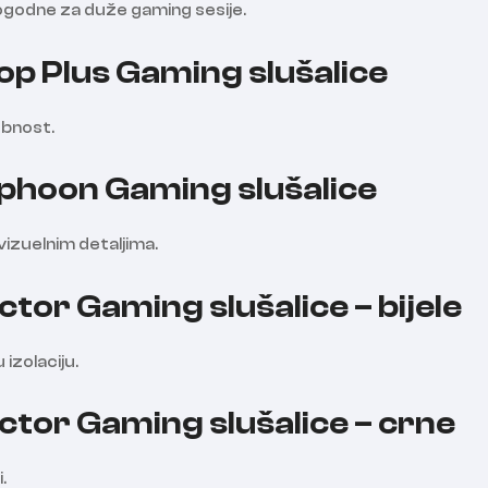
ogodne za duže gaming sesije.
 Plus Gaming slušalice
obnost.
hoon Gaming slušalice
izuelnim detaljima.
or Gaming slušalice – bijele
 izolaciju.
or Gaming slušalice – crne
.