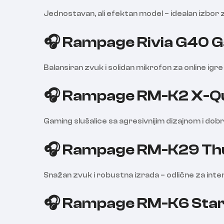
Jednostavan, ali efektan model – idealan izbor
🎧 Rampage Rivia G40 G
Balansiran zvuk i solidan mikrofon za online igre 
🎧 Rampage RM-K2 X-Qu
Gaming slušalice sa agresivnijim dizajnom i do
🎧 Rampage RM-K29 Thu
Snažan zvuk i robustna izrada – odlične za inte
🎧 Rampage RM-K6 Stark