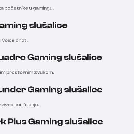
 za početnike u gamingu.
aming slušalice
i voice chat.
adro Gaming slušalice
brim prostornim zvukom.
nder Gaming slušalice
nzivno korištenje.
 Plus Gaming slušalice