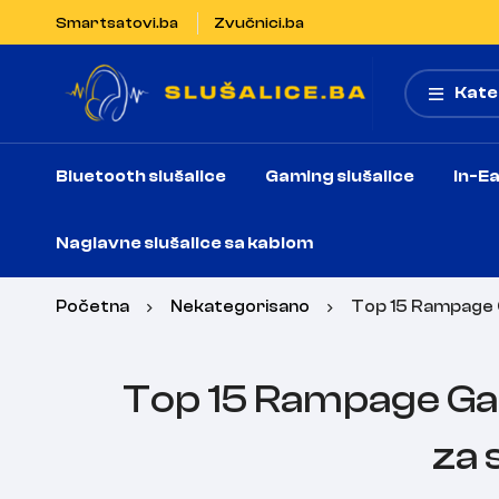
Smartsatovi.ba
Zvučnici.ba
Kate
Bluetooth slušalice
Gaming slušalice
In-Ea
Naglavne slušalice sa kablom
Početna
Nekategorisano
Top 15 Rampage Ga
Top 15 Rampage Gami
za 