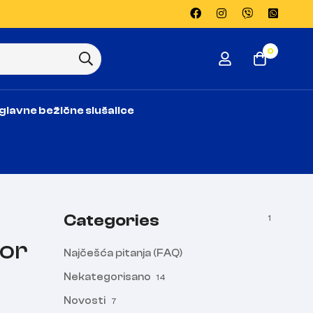
0
glavne bežične slušalice
Categories
1
bor
Najčešća pitanja (FAQ)
Nekategorisano
14
Novosti
7