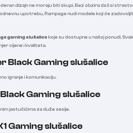
ran dizajn ne moraju biti skupi. Bez obzira da li si strastv
akodnevnu upotrebu, Rampage nudi modele koji će zadovoljit
e gaming slušalice
koje su dostupne u našoj ponudi. Sva
r cijene i kvaliteta.
 Black Gaming slušalice
o igranje i komunikaciju.
Black Gaming slušalice
im jastučićima za duže sesije.
1 Gaming slušalice