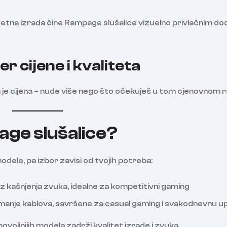
litetna izrada čine Rampage slušalice vizuelno privlačnim 
r cijene i kvaliteta
 je cijena – nude više nego što očekuješ u tom cjenovnom r
page slušalice?
odele, pa izbor zavisi od tvojih potreba:
ez kašnjenja zvuka, idealne za kompetitivni gaming
 manje kablova, savršene za casual gaming i svakodnevnu 
ovoljnijih modela zadrži kvalitet izrade i zvuka.