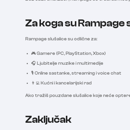
Za koga su Rampage sl
Rampage slušalice su odlične za:
🎮 Gamere (PC, PlayStation, Xbox)
🎧 Ljubitelje muzike i multimedije
🎙️ Online sastanke, streaming i voice chat
👨‍💻 Kućni i kancelarijski rad
Ako tražiš pouzdane slušalice koje neće optere
Zaključak