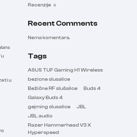
Recenzije
6
Recent Comments
Nema komentara.
alans
Tags
đu
ASUS TUF Gaming H1 Wireless
bezicne slusalice
zeti u
Bežične RF slušalice
Buds 4
Galaxy Buds 4
gejming slusalice
JBL
JBL audio
Razer Hammerhead V3 X
vo
Hyperspeed