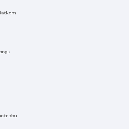
dodatkom
angu.
upotrebu