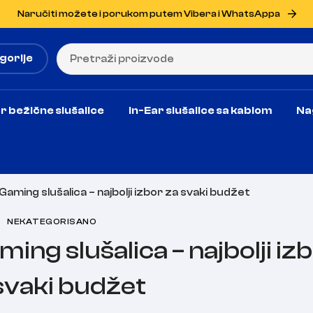
Naručiti možete i porukom putem Vibera i WhatsAppa
gorije
r bežične slušalice
In-Ear slušalice sa kablom
Na
ming slušalica – najbolji izbor za svaki budžet
NEKATEGORISANO
ng slušalica – najbolji iz
svaki budžet