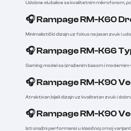
Udobne slušalice sa kvalitetnim mikrofonom, p
🎧 Rampage RM-K60 Drop
Minimalistički dizajn uz fokus na jasan zvuk i ud
🎧 Rampage RM-K66 Typ
Gaming model sa izraženim basom i modernim v
🎧 Rampage RM-K90 Vect
Atraktivan bijeli dizajn uz kvalitetan zvuk i dobru
🎧 Rampage RM-K90 Vect
Isti snažni performansi u klasičnoj crnoj varijanti