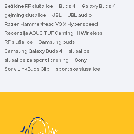
Bežične RF slušalice
Buds 4
Galaxy Buds 4
gejming slusalice
JBL
JBL audio
Razer Hammerhead V3 X Hyperspeed
Recenzija ASUS TUF Gaming H1 Wireless
RF slušalice
Samsung buds
Samsung Galaxy Buds 4
slusalice
slusalice za sport i trening
Sony
Sony LinkBuds Clip
sportske slusalice