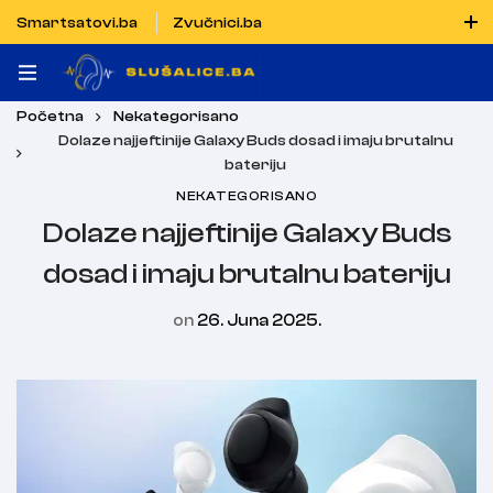
Smartsatovi.ba
Zvučnici.ba
Naručiti možete i porukom putem Vibera i WhatsAppa
Početna
Nekategorisano
Dolaze najjeftinije Galaxy Buds dosad i imaju brutalnu
bateriju
NEKATEGORISANO
Dolaze najjeftinije Galaxy Buds
dosad i imaju brutalnu bateriju
on
26. Juna 2025.