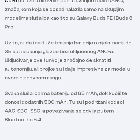
Core
dolaze s aktivnim poništavanjem buke (ANC),
značajkom koja se dosad nalazila samo na skupljim
modelima slušalica kao što su Galaxy Buds FE i Buds 3
Pro.
Uz to, nude i najduže trajanje baterije u cijeloj seriji, do
35 sati slušanja glazbe bez uključenog ANC-a.
Uključivanje ove funkcije značajno će skratiti
autonomiju, ali brojke su i dalje impresivne za model u
ovom cjenovnom rangu.
Svaka slušalica ima bateriju od 65 mAh, dok kućište
donosi dodatnih 500 mAh. Tu su i podržani kodeci
AAC, SBC i SSC, a povezivanje se odvija putem
Bluetootha 5.4.