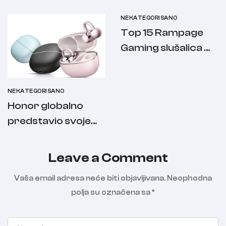
NEKATEGORISANO
Top 15 Rampage
Gaming slušalica –
najbolji izbor za
svaki budžet
NEKATEGORISANO
Honor globalno
predstavio svoje
najnovije slušalice
Leave a Comment
Vaša email adresa neće biti objavljivana.
Neophodna
polja su označena sa
*