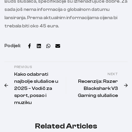
Buds slušalica, specifikacije su iznenađujuće dobre. Za
sada još nema informacija o globalnom datumu
lansiranja. Prema aktualnim informacijama cijena bi
trebala biti oko 45 eura.
Podijeli:
PREVIOUS
Kako odabrati
NEXT
najbolje slušalice u
Recenzija: Razer
2025 – Vodič za
Blackshark V3
sport, posao i
Gaming slušalice
muziku
Related Articles