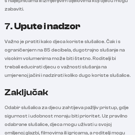
s naljepnicama ili izmjenjivim dijelovima koji djecu mogu
zabaviti.
7.
Upute i nadzor
Važno je pratiti kako djeca koriste slušalice. Čak i s
ograničenjem na 85 decibela, dugotrajno slušanje na
visokim volumenima može biti štetno. Roditelji bi
trebali educirati djecu o važnosti slušanja na
umjerenoj jačini i nadzirati koliko dugo koriste slušalice.
Zaključak
Odabir slušalica za djecu zahtijeva pažljiv pristup, gdje
sigurnost i udobnost moraju biti prioritet. Uz pravilno
odabrane slušalice, djeca mogu uživati u svojoj
omiljenoj glazbi, filmovima ili igricama, a roditelji mogu