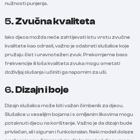
nužnosti punjenja.
5.
Zvučna kvaliteta
Iako djeca možda neće zahtijevati istu vrstu zvučne
kvalitete kao odrasli, važno je odabrati slušalice koje
pružaju čist i uravnotežen zvuk. Prekomjerne bass
frekvencije ili loša kvaliteta zvuka mogu ometati
doživljaj slušanja i učiniti ga napornim za uši.
6.
Dizajn i boje
Dizajn slušalica može biti važan čimbenik za djecu.
Slušalice u veselijim bojama i s omiljenim likovima mogu
potaknuti djecu na korištenje. Važno je da dizajn bude
privlačan, ali i siguran i funkcionalan. Neki modeli dolaze