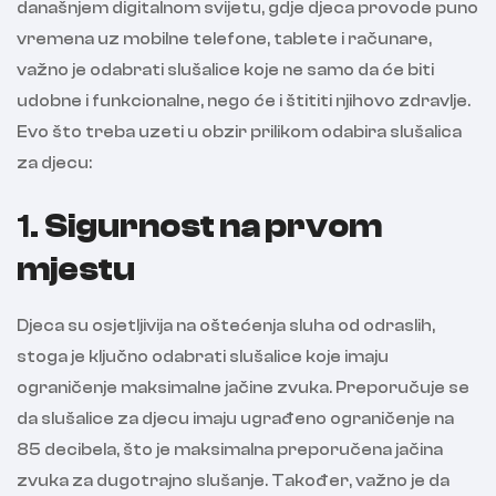
današnjem digitalnom svijetu, gdje djeca provode puno
vremena uz mobilne telefone, tablete i računare,
važno je odabrati slušalice koje ne samo da će biti
udobne i funkcionalne, nego će i štititi njihovo zdravlje.
Evo što treba uzeti u obzir prilikom odabira slušalica
za djecu:
1.
Sigurnost na prvom
mjestu
Djeca su osjetljivija na oštećenja sluha od odraslih,
stoga je ključno odabrati slušalice koje imaju
ograničenje maksimalne jačine zvuka. Preporučuje se
da slušalice za djecu imaju ugrađeno ograničenje na
85 decibela, što je maksimalna preporučena jačina
zvuka za dugotrajno slušanje. Također, važno je da