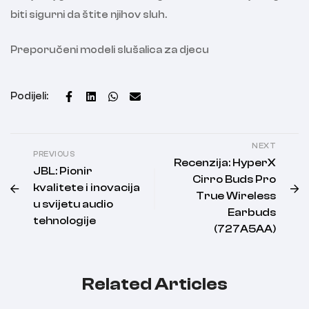
biti sigurni da štite njihov sluh.
Preporučeni modeli slušalica za djecu
Podijeli:
NEXT
PREVIOUS
Recenzija: HyperX
JBL: Pionir
Cirro Buds Pro
kvalitete i inovacija
True Wireless
u svijetu audio
Earbuds
tehnologije
(727A5AA)
Related Articles