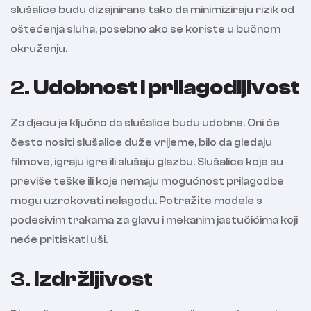
slušalice budu dizajnirane tako da minimiziraju rizik od
oštećenja sluha, posebno ako se koriste u bučnom
okruženju.
2.
Udobnost i prilagodljivost
Za djecu je ključno da slušalice budu udobne. Oni će
često nositi slušalice duže vrijeme, bilo da gledaju
filmove, igraju igre ili slušaju glazbu. Slušalice koje su
previše teške ili koje nemaju mogućnost prilagodbe
mogu uzrokovati nelagodu. Potražite modele s
podesivim trakama za glavu i mekanim jastučićima koji
neće pritiskati uši.
3.
Izdržljivost