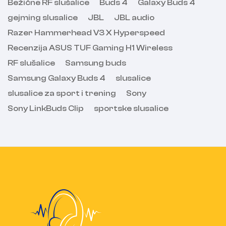
Bežične RF slušalice
Buds 4
Galaxy Buds 4
gejming slusalice
JBL
JBL audio
Razer Hammerhead V3 X Hyperspeed
Recenzija ASUS TUF Gaming H1 Wireless
RF slušalice
Samsung buds
Samsung Galaxy Buds 4
slusalice
slusalice za sport i trening
Sony
Sony LinkBuds Clip
sportske slusalice