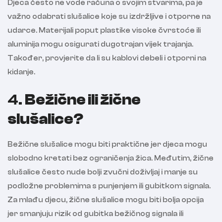
Djeca često ne vode računa o svojim stvarima, pa je
važno odabrati slušalice koje su izdržljive i otporne na
udarce. Materijali poput plastike visoke čvrstoće ili
aluminija mogu osigurati dugotrajan vijek trajanja.
Također, provjerite da li su kablovi debeli i otporni na
kidanje.
4.
Bežične ili žične
slušalice?
Bežične slušalice mogu biti praktične jer djeca mogu
slobodno kretati bez ograničenja žica. Međutim, žične
slušalice često nude bolji zvučni doživljaj i manje su
podložne problemima s punjenjem ili gubitkom signala.
Za mlađu djecu, žične slušalice mogu biti bolja opcija
jer smanjuju rizik od gubitka bežičnog signala ili