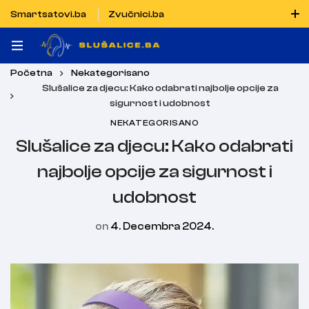
Smartsatovi.ba
Zvučnici.ba
Naručiti možete i porukom putem Vibera i WhatsAppa
Početna
Nekategorisano
Slušalice za djecu: Kako odabrati najbolje opcije za
sigurnost i udobnost
NEKATEGORISANO
Slušalice za djecu: Kako odabrati
najbolje opcije za sigurnost i
udobnost
on
4. Decembra 2024.