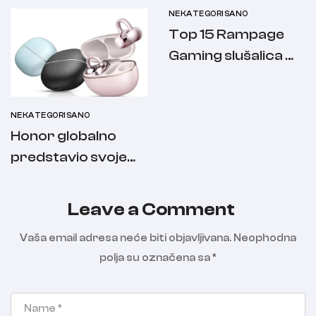
NEKATEGORISANO
Top 15 Rampage
Gaming slušalica –
najbolji izbor za
svaki budžet
NEKATEGORISANO
Honor globalno
predstavio svoje
najnovije slušalice
Leave a Comment
Vaša email adresa neće biti objavljivana.
Neophodna
polja su označena sa
*