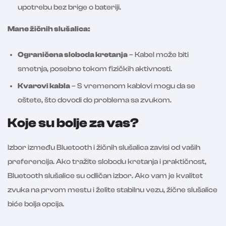
upotrebu bez brige o bateriji.
Mane žičnih slušalica:
Ograničena sloboda kretanja
– Kabel može biti
smetnja, posebno tokom fizičkih aktivnosti.
Kvarovi kabla
– S vremenom kablovi mogu da se
oštete, što dovodi do problema sa zvukom.
Koje su bolje za vas?
Izbor između Bluetooth i žičnih slušalica zavisi od vaših
preferencija. Ako tražite slobodu kretanja i praktičnost,
Bluetooth slušalice su odličan izbor. Ako vam je kvalitet
zvuka na prvom mestu i želite stabilnu vezu, žične slušalice
biće bolja opcija.