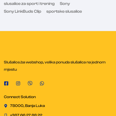
slusalice za sport i trening
Sony
Sony LinkBuds Clip
sportske slusalice
Slušalice.ba webshop, velika ponuda slušalica na jednom
mjestu
Connect Solution
78000, Banja Luka
+387 66 27 88 22