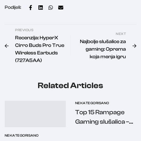
Podijeli:
PREVIOUS
NEXT
Recenzija: HyperX
Najbolje slušalice za
Cirro Buds Pro True
gaming: Oprema
Wireless Earbuds
koja menja igru
(727A5AA)
Related Articles
NEKATEGORISANO
Top 15 Rampage
Gaming slušalica –
najbolji izbor za
NEKATEGORISANO
svaki budžet