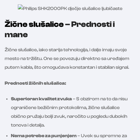
Žične slušalice
– Prednosti i
mane
Žične slušalice, iako starija tehnologija, i dalje imaju svoje
mesto na tržištu. One se povezuju direktno sa uređajem
putem kabla, što omogućava konstantan i stabilan signal.
Prednosti žičnih slušalica:
Superioran kvalitet zvuka
– S obzirom na to da nisu
ograničene bežičnim protokolima, žične slušalice
obično pružaju bolji zvuk, naročito u pogledu dubokih
tonova i detalja.
Nema potrebe za punjenjem
– Uvek su spremne za