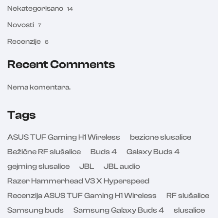
Nekategorisano
14
Novosti
7
Recenzije
6
Recent Comments
Nema komentara.
Tags
ASUS TUF Gaming H1 Wireless
bezicne slusalice
Bežične RF slušalice
Buds 4
Galaxy Buds 4
gejming slusalice
JBL
JBL audio
Razer Hammerhead V3 X Hyperspeed
Recenzija ASUS TUF Gaming H1 Wireless
RF slušalice
Samsung buds
Samsung Galaxy Buds 4
slusalice