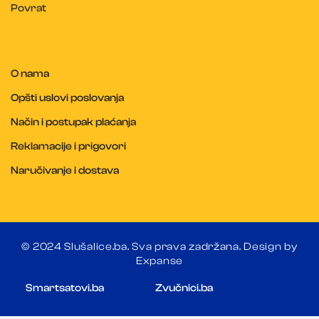
Povrat
O nama
Opšti uslovi poslovanja
Način i postupak plaćanja
Reklamacije i prigovori
Naručivanje i dostava
© 2024 Slušalice.ba. Sva prava zadržana. Design by
Expanse
Smartsatovi.ba
Zvučnici.ba