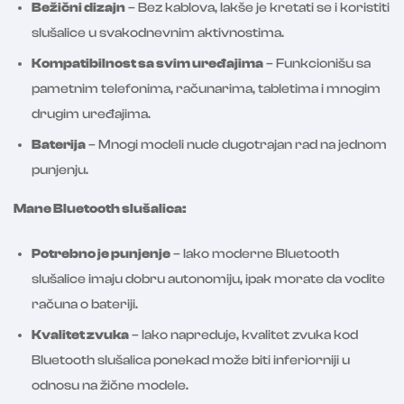
Bežični dizajn
– Bez kablova, lakše je kretati se i koristiti
slušalice u svakodnevnim aktivnostima.
Kompatibilnost sa svim uređajima
– Funkcionišu sa
pametnim telefonima, računarima, tabletima i mnogim
drugim uređajima.
Baterija
– Mnogi modeli nude dugotrajan rad na jednom
punjenju.
Mane Bluetooth slušalica:
Potrebno je punjenje
– Iako moderne Bluetooth
slušalice imaju dobru autonomiju, ipak morate da vodite
računa o bateriji.
Kvalitet zvuka
– Iako napreduje, kvalitet zvuka kod
Bluetooth slušalica ponekad može biti inferiorniji u
odnosu na žične modele.