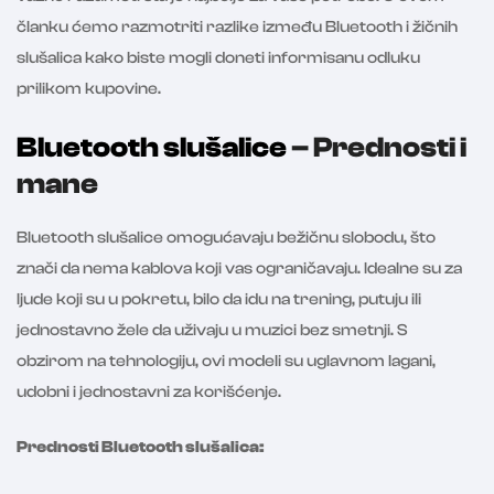
članku ćemo razmotriti razlike između Bluetooth i žičnih
slušalica kako biste mogli doneti informisanu odluku
prilikom kupovine.
Bluetooth slušalice
– Prednosti i
mane
Bluetooth slušalice omogućavaju bežičnu slobodu, što
znači da nema kablova koji vas ograničavaju. Idealne su za
ljude koji su u pokretu, bilo da idu na trening, putuju ili
jednostavno žele da uživaju u muzici bez smetnji. S
obzirom na tehnologiju, ovi modeli su uglavnom lagani,
udobni i jednostavni za korišćenje.
Prednosti Bluetooth slušalica: