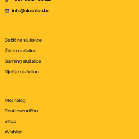
info@slusalice.ba
Bežične slušalice
Žične slušalice
Gaming slušalice
Dječije slušalice
Moj nalog
Prati narudžbu
Shop
Wishlist