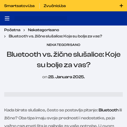
Smartsatovi.ba
Zvučnici.ba
Naručiti možete i porukom putem Vibera i WhatsAppa
Početna
Nekategorisano
Bluetooth vs. žične slušalice: Koje su bolje za vas?
NEKATEGORISANO
Bluetooth vs. žične slušalice: Koje
su bolje za vas?
on
28. Januara 2025.
Kada birate slušalice, često se postavlja pitanje:
Bluetooth
ili
žične? Oba tipa imaju svoje prednosti i nedostatke, pa je
važno razumeti šta je najbolje za vaše potrebe. U ovom