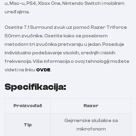
u, Mac-u, PS4, Xbox One, Nintendo Switch i mobilnim
uređajima.
Osetite 7.1 Surround zvuk uz pomoć Razer Triforce
50mm zvučnike. Osetite kako se posebnom
metodom tri zvučnika pretvaraju u jedan. Poseduje
individualno podešavanje visokih, srednjih i niskih
frekvencija. Više informacija o ovoj tehnologiji možete
videti na linku
OVDE
.
Specifikacija:
Proizvođač
Razer
Gejmerske slušalice sa
Tip
mikrofonom