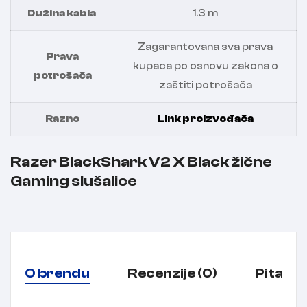
Dužina kabla
1.3 m
Zagarantovana sva prava
Prava
kupaca po osnovu zakona o
potrošača
zaštiti potrošača
Razno
Link proizvođača
Razer BlackShark V2 X Black žične
Gaming slušalice
O brendu
Recenzije (0)
Pitanja