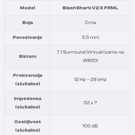
Model
BlachShark V2 X FRML
Boja
Crna
Povezivanje
3.5 mm
7.1 Surround Virtual (samo na
Sistem
WIN10)
Frekvencija
12 Hz – 28 kHz
(slušalice)
Impedensa
32 ± ?
(slušalice)
Osetljivost
100 dB
(slušalice)