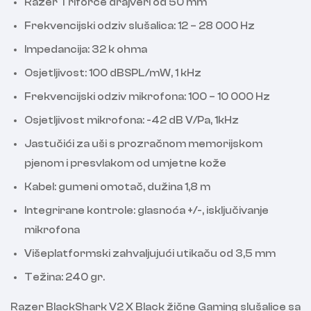
Razer Triforce drajveri od 50 mm
Frekvencijski odziv slušalica: 12 – 28 000 Hz
Impedancija: 32 k ohma
Osjetljivost: 100 dBSPL/mW, 1 kHz
Frekvencijski odziv mikrofona: 100 – 10 000 Hz
Osjetljivost mikrofona: -42 dB V/Pa, 1kHz
Jastučići za uši s prozračnom memorijskom
pjenom i presvlakom od umjetne kože
Kabel: gumeni omotač, dužina 1,8 m
Integrirane kontrole: glasnoća +/-, isključivanje
mikrofona
Višeplatformski zahvaljujući utikaču od 3,5 mm
Težina: 240 gr.
Razer BlackShark V2 X Black žične Gaming slušalice sa