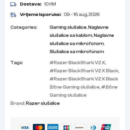
Dostava:
10 KM
Vrijeme isporuke:
09 - 16 aug, 2026
Categories:
Gaming slušalice
,
Naglavne
slušalice sa kablom
,
Naglavne
slušalice sa mikrofonom
,
Slušalice sa mikrofonom
Tags:
Razer BlackShark V2 X
,
Razer BlackShark V2 X Black
,
Razer BlackShark V2 X Black
žične Gaming slušalice
,
žične
Gaming slušalice
Brand:
Razer slušalice