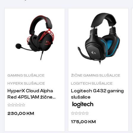
GAMING SLUŠALICE
ŽIČNE GAMING SLUŠALICE
HYPERX SLUŠALICE
LOGITECH SLUŠALICE
HyperX Cloud Alpha
Logitech G432 gaming
Red 4P5L1AM žične
slušalice
gaming slušalice sa
mikrofonom
230,00
KM
175,00
KM