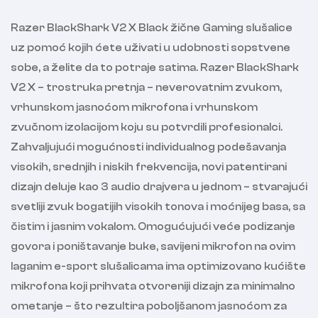
Razer BlackShark V2 X Black žične Gaming slušalice
uz pomoć kojih ćete uživati u udobnosti sopstvene
sobe, a želite da to potraje satima. Razer BlackShark
V2 X – trostruka pretnja – neverovatnim zvukom,
vrhunskom jasnoćom mikrofona i vrhunskom
zvučnom izolacijom koju su potvrdili profesionalci.
Zahvaljujući mogućnosti individualnog podešavanja
visokih, srednjih i niskih frekvencija, novi patentirani
dizajn deluje kao 3 audio drajvera u jednom – stvarajući
svetliji zvuk bogatijih visokih tonova i moćnijeg basa, sa
čistim i jasnim vokalom. Omogućujući veće podizanje
govora i poništavanje buke, savijeni mikrofon na ovim
laganim e-sport slušalicama ima optimizovano kućište
mikrofona koji prihvata otvoreniji dizajn za minimalno
ometanje – što rezultira poboljšanom jasnoćom za