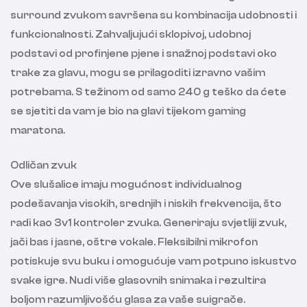
surround zvukom savršena su kombinacija udobnosti i
funkcionalnosti. Zahvaljujući sklopivoj, udobnoj
podstavi od profinjene pjene i snažnoj podstavi oko
trake za glavu, mogu se prilagoditi izravno vašim
potrebama. S težinom od samo 240 g teško da ćete
se sjetiti da vam je bio na glavi tijekom gaming
maratona.
Odličan zvuk
Ove slušalice imaju mogućnost individualnog
podešavanja visokih, srednjih i niskih frekvencija, što
radi kao 3v1 kontroler zvuka. Generiraju svjetliji zvuk,
jači bas i jasne, oštre vokale. Fleksibilni mikrofon
potiskuje svu buku i omogućuje vam potpuno iskustvo
svake igre. Nudi više glasovnih snimaka i rezultira
boljom razumljivošću glasa za vaše suigrače.