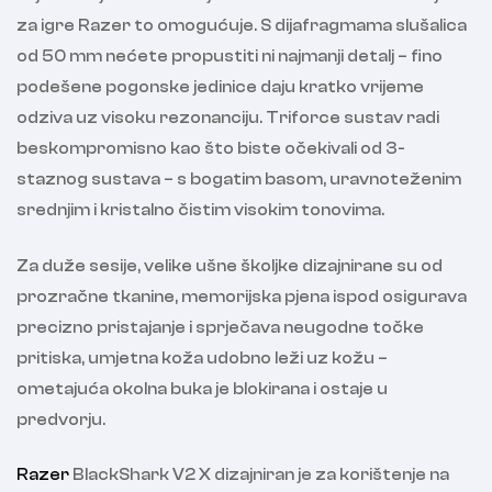
za igre Razer to omogućuje. S dijafragmama slušalica
od 50 mm nećete propustiti ni najmanji detalj – fino
podešene pogonske jedinice daju kratko vrijeme
odziva uz visoku rezonanciju. Triforce sustav radi
beskompromisno kao što biste očekivali od 3-
staznog sustava – s bogatim basom, uravnoteženim
srednjim i kristalno čistim visokim tonovima.
Za duže sesije, velike ušne školjke dizajnirane su od
prozračne tkanine, memorijska pjena ispod osigurava
precizno pristajanje i sprječava neugodne točke
pritiska, umjetna koža udobno leži uz kožu –
ometajuća okolna buka je blokirana i ostaje u
predvorju.
Razer
BlackShark V2 X dizajniran je za korištenje na