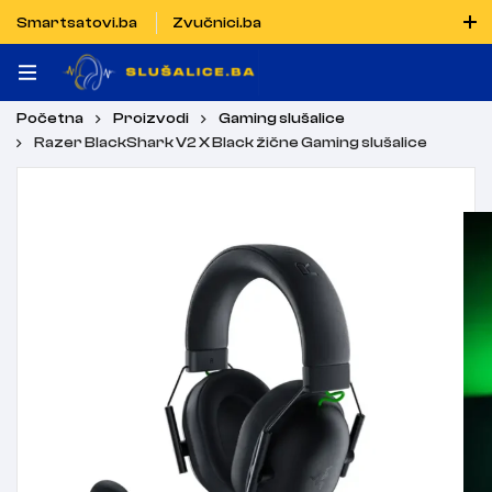
Smartsatovi.ba
Zvučnici.ba
Naručiti možete i porukom putem Vibera i WhatsAppa
Početna
Proizvodi
Gaming slušalice
Razer BlackShark V2 X Black žične Gaming slušalice