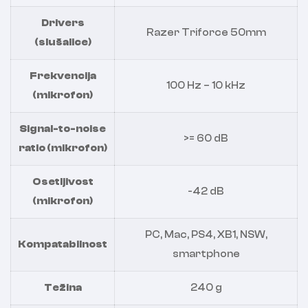
Drivers
Razer Triforce 50mm
(slušalice)
Frekvencija
100 Hz – 10 kHz
(mikrofon)
Signal-to-noise
>= 60 dB
ratio (mikrofon)
Osetljivost
-42 dB
(mikrofon)
PC, Mac, PS4, XB1, NSW,
Kompatabilnost
smartphone
Težina
240 g