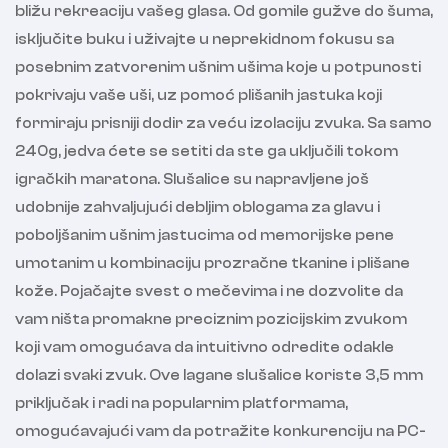
bližu rekreaciju vašeg glasa. Od gomile gužve do šuma,
isključite buku i uživajte u neprekidnom fokusu sa
posebnim zatvorenim ušnim ušima koje u potpunosti
pokrivaju vaše uši, uz pomoć plišanih jastuka koji
formiraju prisniji dodir za veću izolaciju zvuka. Sa samo
240g, jedva ćete se setiti da ste ga uključili tokom
igračkih maratona. Slušalice su napravljene još
udobnije zahvaljujući debljim oblogama za glavu i
poboljšanim ušnim jastucima od memorijske pene
umotanim u kombinaciju prozračne tkanine i plišane
kože. Pojačajte svest o mečevima i ne dozvolite da
vam ništa promakne preciznim pozicijskim zvukom
koji vam omogućava da intuitivno odredite odakle
dolazi svaki zvuk. Ove lagane slušalice koriste 3,5 mm
priključak i radi na popularnim platformama,
omogućavajući vam da potražite konkurenciju na PC-