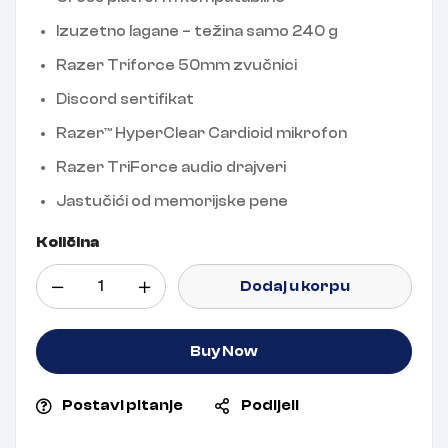
Izuzetno lagane – težina samo 240 g
Razer Triforce 50mm zvučnici
Discord sertifikat
Razer™ HyperClear Cardioid mikrofon
Razer TriForce audio drajveri
Jastučići od memorijske pene
Količina
Dodaj u korpu
Buy Now
Postavi pitanje
Podijeli