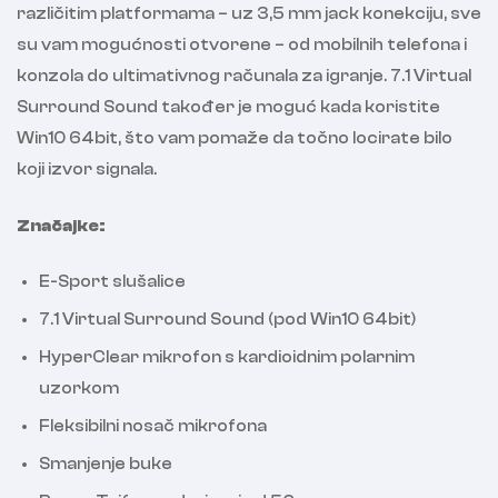
različitim platformama – uz 3,5 mm jack konekciju, sve
su vam mogućnosti otvorene – od mobilnih telefona i
konzola do ultimativnog računala za igranje. 7.1 Virtual
Surround Sound također je moguć kada koristite
Win10 64bit, što vam pomaže da točno locirate bilo
koji izvor signala.
Značajke:
E-Sport slušalice
7.1 Virtual Surround Sound (pod Win10 64bit)
HyperClear mikrofon s kardioidnim polarnim
uzorkom
Fleksibilni nosač mikrofona
Smanjenje buke