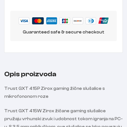
Guaranteed safe & secure checkout
Opis proizvoda
Trust GXT 415P Zirox gaming žične slušalice s
mikrofononom roze
Trust GXT 415W Zirox žičane gaming slušalice
pružaju vrhunski zvuk i udobnost tokom igranja na PC-
u. S 3.5 mm priključkom, ove slušalice se lako povezuju