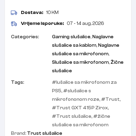
Dostava:
10 KM
Vrijeme isporuke:
07 - 14 aug, 2026
Categories:
Gaming slušalice
,
Naglavne
slušalice sa kablom
,
Naglavne
slušalice sa mikrofonom
,
Slušalice sa mikrofonom
,
Žične
slušalice
Tags:
lušalice sa mikrofonom za
PS5
,
slušalice s
mikrofononom roze
,
Trust
,
Trust GXT 415P Zirox
,
Trust slušalice
,
žične
slušalice sa mikrofonom
Brand:
Trust slušalice