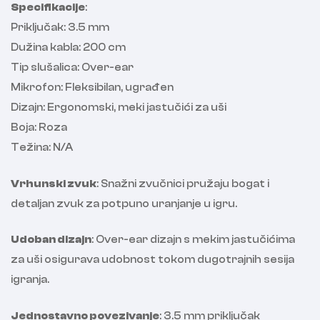
Specifikacije
:
Priključak: 3.5 mm
Dužina kabla: 200 cm
Tip slušalica: Over-ear
Mikrofon: Fleksibilan, ugrađen
Dizajn: Ergonomski, meki jastučići za uši
Boja: Roza
Težina: N/A
Vrhunski zvuk
: Snažni zvučnici pružaju bogat i
detaljan zvuk za potpuno uranjanje u igru.
Udoban dizajn
: Over-ear dizajn s mekim jastučićima
za uši osigurava udobnost tokom dugotrajnih sesija
igranja.
Jednostavno povezivanje
: 3.5 mm priključak