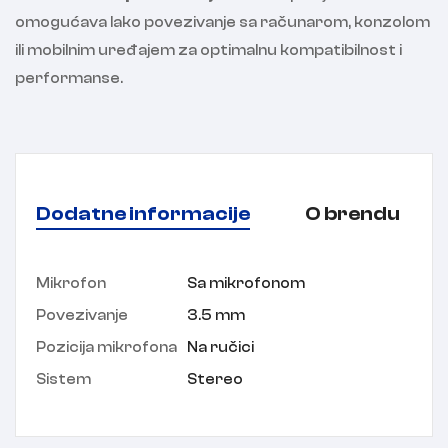
omogućava lako povezivanje sa računarom, konzolom
ili mobilnim uređajem za optimalnu kompatibilnost i
performanse.
Dodatne informacije
O brendu
Mikrofon
Sa mikrofonom
Povezivanje
3.5 mm
Pozicija mikrofona
Na ručici
Sistem
Stereo