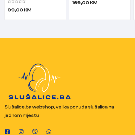
169,00
KM
99,00
KM
Slušalice.ba webshop, velika ponuda slušalica na
jednom mjestu