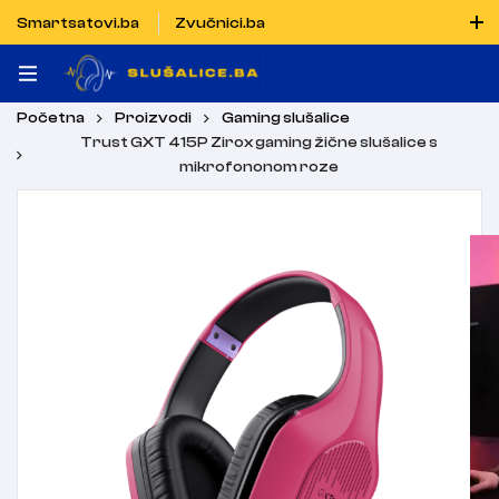
Smartsatovi.ba
Zvučnici.ba
Naručiti možete i porukom putem Vibera i WhatsAppa
Početna
Proizvodi
Gaming slušalice
Trust GXT 415P Zirox gaming žične slušalice s
mikrofononom roze