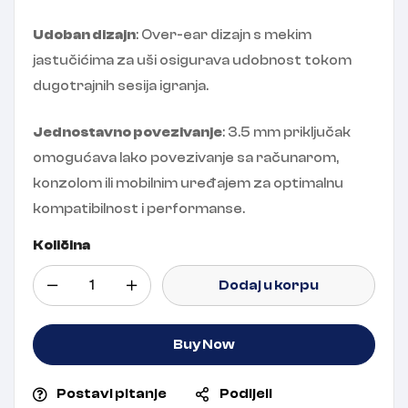
Udoban dizajn
: Over-ear dizajn s mekim
jastučićima za uši osigurava udobnost tokom
dugotrajnih sesija igranja.
Jednostavno povezivanje
: 3.5 mm priključak
omogućava lako povezivanje sa računarom,
konzolom ili mobilnim uređajem za optimalnu
kompatibilnost i performanse.
Količina
Dodaj u korpu
Buy Now
Postavi pitanje
Podijeli