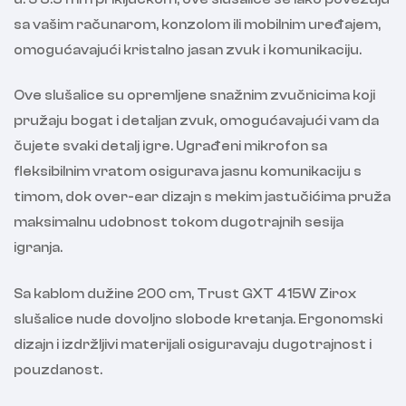
sa vašim računarom, konzolom ili mobilnim uređajem,
omogućavajući kristalno jasan zvuk i komunikaciju.
Ove slušalice su opremljene snažnim zvučnicima koji
pružaju bogat i detaljan zvuk, omogućavajući vam da
čujete svaki detalj igre. Ugrađeni mikrofon sa
fleksibilnim vratom osigurava jasnu komunikaciju s
timom, dok over-ear dizajn s mekim jastučićima pruža
maksimalnu udobnost tokom dugotrajnih sesija
igranja.
Sa kablom dužine 200 cm, Trust GXT 415W Zirox
slušalice nude dovoljno slobode kretanja. Ergonomski
dizajn i izdržljivi materijali osiguravaju dugotrajnost i
pouzdanost.