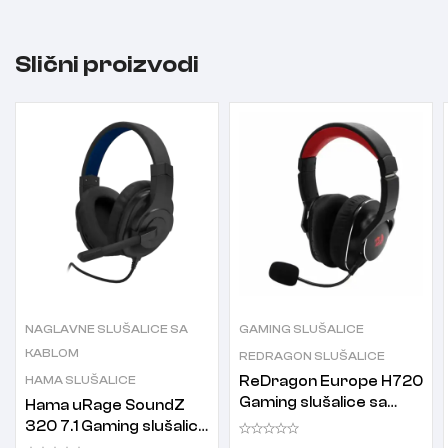
Slični proizvodi
NAGLAVNE SLUŠALICE SA
GAMING SLUŠALICE
KABLOM
REDRAGON SLUŠALICE
HAMA SLUŠALICE
ReDragon Europe H720
Gaming slušalice sa
Hama uRage SoundZ
mikrofonom crne
320 7.1 Gaming slušalice
sa mikrofonom crne