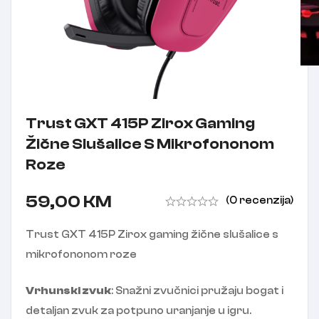
Trust GXT 415P Zirox Gaming
Žične Slušalice S Mikrofononom
Roze
59,00
KM
(0 recenzija)
Trust GXT 415P Zirox gaming žične slušalice s
mikrofononom roze
Vrhunski zvuk
: Snažni zvučnici pružaju bogat i
detaljan zvuk za potpuno uranjanje u igru.