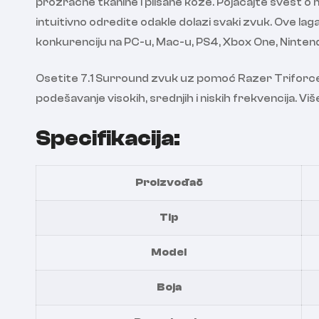
prozračne tkanine i plišane kože. Pojačajte svest 
intuitivno odredite odakle dolazi svaki zvuk. Ove l
konkurenciju na PC-u, Mac-u, PS4, Xbox One, Nintend
Osetite 7.1 Surround zvuk uz pomoć Razer Triforce
podešavanje visokih, srednjih i niskih frekvencija. Viš
Specifikacija:
Proizvođač
Tip
Model
Boja