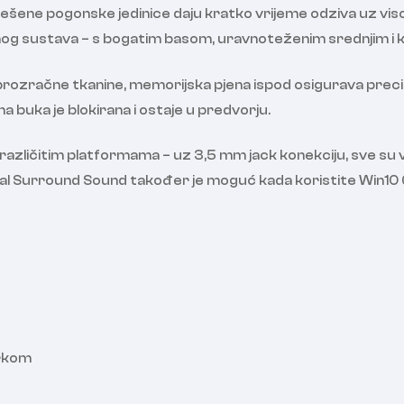
odešene pogonske jedinice daju kratko vrijeme odziva uz vis
g sustava – s bogatim basom, uravnoteženim srednjim i kr
d prozračne tkanine, memorijska pjena ispod osigurava preci
 buka je blokirana i ostaje u predvorju.
a različitim platformama – uz 3,5 mm jack konekciju, sve s
tual Surround Sound također je moguć kada koristite Win10 
orkom