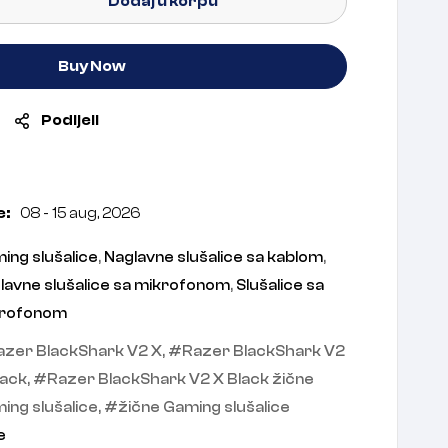
Dodaj u korpu
Buy Now
Podijeli
e:
08 - 15 aug, 2026
ing slušalice
,
Naglavne slušalice sa kablom
,
lavne slušalice sa mikrofonom
,
Slušalice sa
rofonom
azer BlackShark V2 X
,
Razer BlackShark V2
lack
,
Razer BlackShark V2 X Black žične
ing slušalice
,
žične Gaming slušalice
e