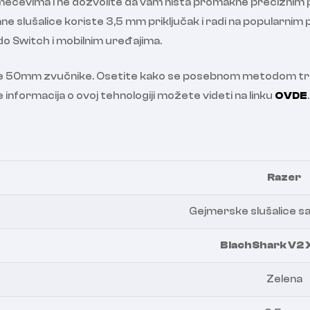
o mečevima i ne dozvolite da vam ništa promakne precizni
agane slušalice koriste 3,5 mm priključak i radi na popular
o Switch i mobilnim uređajima.
 50mm zvučnike. Osetite kako se posebnom metodom tri zv
e informacija o ovoj tehnologiji možete videti na linku
OVDE
.
Razer
Gejmerske slušalice s
BlachShark V2 
Zelena