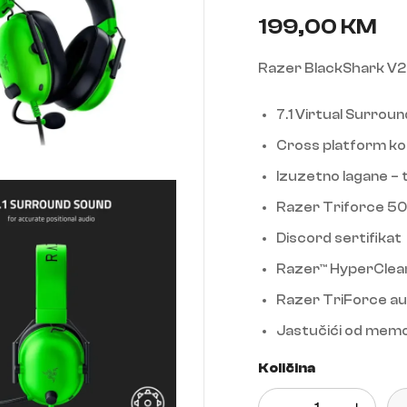
199,00
KM
Razer BlackShark V2 
7.1 Virtual Surrou
Cross platform k
Izuzetno lagane –
Razer Triforce 5
Discord sertifikat
Razer™ HyperClear
Razer TriForce aud
Jastučići od memo
Količina