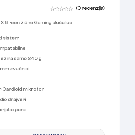
(0 recenzija)
X Green žične Gaming slušalice
nd sistem
ompatabilne
 težina samo 240 g
0mm zvučnici
 Cardioid mikrofon
io drajveri
rijske pene