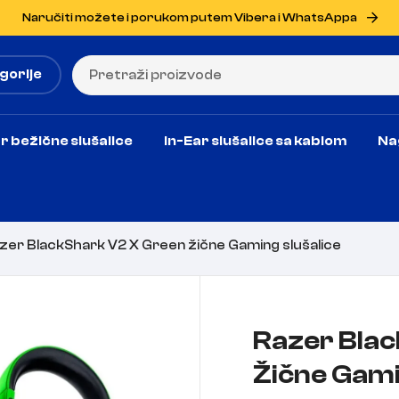
Naručiti možete i porukom putem Vibera i WhatsAppa
gorije
r bežične slušalice
In-Ear slušalice sa kablom
Na
zer BlackShark V2 X Green žične Gaming slušalice
Razer Bla
Žične Gami