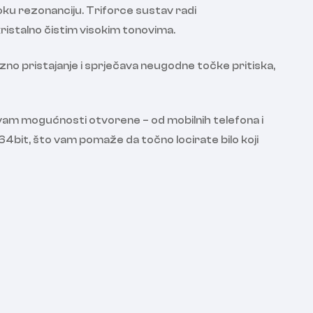
oku rezonanciju. Triforce sustav radi
istalno čistim visokim tonovima.
zno pristajanje i sprječava neugodne točke pritiska,
u vam mogućnosti otvorene – od mobilnih telefona i
64bit, što vam pomaže da točno locirate bilo koji