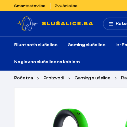
Smartsatovi.ba
Zvučnici.ba
Kate
Bluetooth slušalice
Gaming slušalice
In-Ea
Naglavne slušalice sa kablom
Početna
Proizvodi
Gaming slušalice
Ra