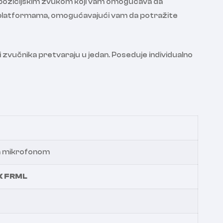
m pozicijskim zvukom koji vam omogućava da
nim platformama, omogućavajući vam da potražite
učnika pretvaraju u jedan. Poseduje individualno
a mikrofonom
X FRML