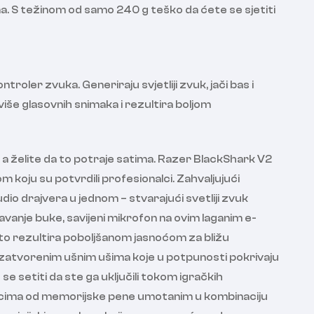
ma. S težinom od samo 240 g teško da ćete se sjetiti
troler zvuka. Generiraju svjetliji zvuk, jači bas i
iše glasovnih snimaka i rezultira boljom
a želite da to potraje satima. Razer BlackShark V2
oju su potvrdili profesionalci. Zahvaljujući
udio drajvera u jednom – stvarajući svetliji zvuk
avanje buke, savijeni mikrofon na ovim laganim e-
što rezultira poboljšanom jasnoćom za bližu
 zatvorenim ušnim ušima koje u potpunosti pokrivaju
se setiti da ste ga uključili tokom igračkih
astucima od memorijske pene umotanim u kombinaciju