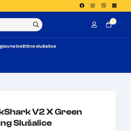
0
glavne bežične slušalice
ckShark V2 X Green
ng Slušalice