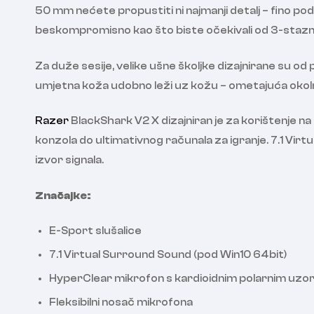
50 mm nećete propustiti ni najmanji detalj – fino p
beskompromisno kao što biste očekivali od 3-stazno
Za duže sesije, velike ušne školjke dizajnirane su o
umjetna koža udobno leži uz kožu – ometajuća okolna
Razer
BlackShark V2 X dizajniran je za korištenje n
konzola do ultimativnog računala za igranje. 7.1 Vir
izvor signala.
Značajke:
E-Sport slušalice
7.1 Virtual Surround Sound (pod Win10 64bit)
HyperClear mikrofon s kardioidnim polarnim uz
Fleksibilni nosač mikrofona