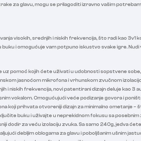
 trake za glavu, mogu se prilagoditi izravno vašim potreba
 visokih, srednjih i niskih frekvencija, što radi kao 3v1 kon
svu buku i omogućuje vam potpuno iskustvo svake igre. Nudi v
 uz pomoć kojih ćete uživati u udobnosti sopstvene sobe, 
skom jasnoćom mikrofona i vrhunskom zvučnom izolacijom k
 i niskih frekvencija, novi patentirani dizajn deluje kao 3 a
i jasnim vokalom. Omogućujući veće podizanje govora i poništ
a koji prihvata otvoreniji dizajn za minimalno ometanje – 
sključite buku i uživajte u neprekidnom fokusu sa posebnim
sniji dodir za veću izolaciju zvuka. Sa samo 240g, jedva ćete 
valjujući debljim oblogama za glavu i poboljšanim ušnim j