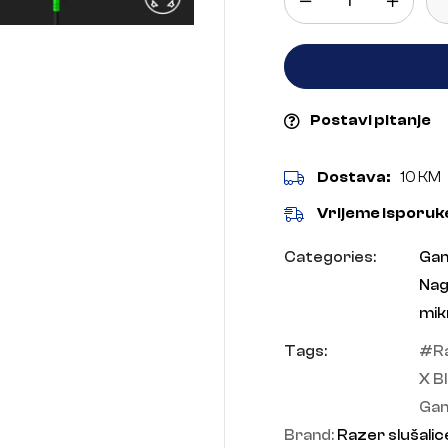
Postavi pitanje
Dostava:
10 KM
Vrijeme isporuk
Categories:
Gam
Nag
mik
Tags:
R
X B
Gam
Brand:
Razer slušalic