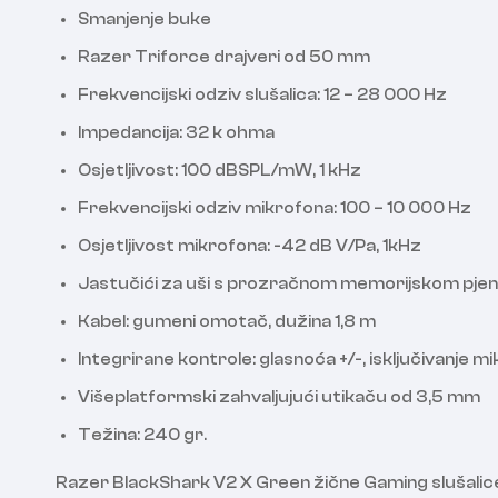
Smanjenje buke
Razer Triforce drajveri od 50 mm
Frekvencijski odziv slušalica: 12 – 28 000 Hz
Impedancija: 32 k ohma
Osjetljivost: 100 dBSPL/mW, 1 kHz
Frekvencijski odziv mikrofona: 100 – 10 000 Hz
Osjetljivost mikrofona: -42 dB V/Pa, 1kHz
Jastučići za uši s prozračnom memorijskom pje
Kabel: gumeni omotač, dužina 1,8 m
Integrirane kontrole: glasnoća +/-, isključivanje m
Višeplatformski zahvaljujući utikaču od 3,5 mm
Težina: 240 gr.
Razer BlackShark V2 X Green žične Gaming slušalice 