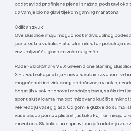
podstavi od profinjene pjene i snažnoj podstavi oko
da vam je bio na glavi tijekom gaming maratona.
Odličan zvuk
Ove slušalice imaju mogućnost individualnog podešavanja
jasne, oštre vokale. Fleksibilni mikrofon potiskuje 
razumljivošću glasa za vaše suigrače.
Razer BlackShark V2 X Green žične Gaming slušalice
X – trostruka pretnja – neverovatnim zvukom, vrhun
mogućnosti individualnog podešavanja visokih, srednjih
bogatijih visokih tonova i moćnijeg basa, sa čistim 
sport slušalicama ima optimizovano kućište mikrofon
rekreaciju vašeg glasa. Od gomile gužve do šuma, i
vaše uši, uz pomoć plišanih jastuka koji formiraju pri
maratona. Slušalice su napravljene još udobnije zah