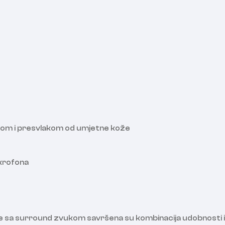
nom i presvlakom od umjetne kože
ikrofona
sa surround zvukom savršena su kombinacija udobnosti i fu