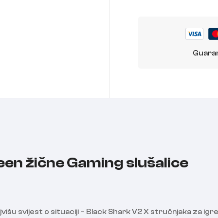
Guaran
en žične Gaming slušalice
višu svijest o situaciji – Black Shark V2 X stručnjaka za i