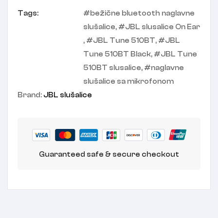
Tags:
bežične bluetooth naglavne
slušalice
,
JBL slusalice On Ear
,
JBL Tune 510BT
,
JBL
Tune 510BT Black
,
JBL Tune
510BT slusalice
,
naglavne
slušalice sa mikrofonom
Brand:
JBL slušalice
Guaranteed safe & secure checkout