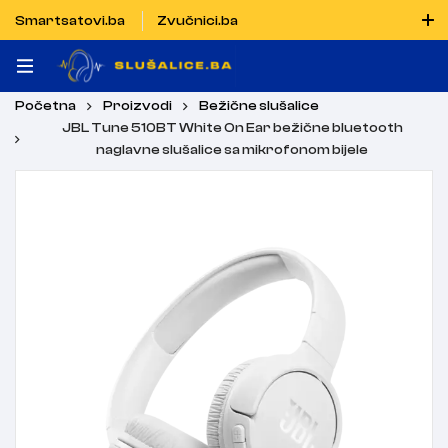
Smartsatovi.ba
Zvučnici.ba
Naručiti možete i porukom putem Vibera i WhatsAppa
Početna
Proizvodi
Bežične slušalice
JBL Tune 510BT White On Ear bežične bluetooth
naglavne slušalice sa mikrofonom bijele