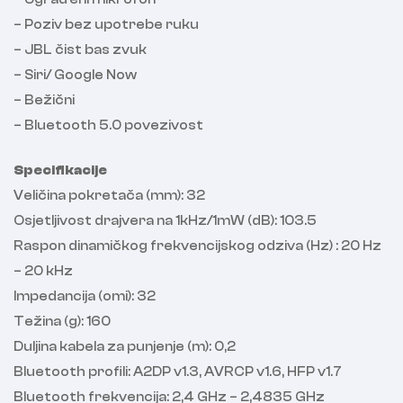
– Poziv bez upotrebe ruku
– JBL čist bas zvuk
– Siri/ Google Now
– Bežični
– Bluetooth 5.0 povezivost
Specifikacije
Veličina pokretača (mm): 32
Osjetljivost drajvera na 1kHz/1mW (dB): 103.5
Raspon dinamičkog frekvencijskog odziva (Hz) : 20 Hz
– 20 kHz
Impedancija (omi): 32
Težina (g): 160
Duljina kabela za punjenje (m): 0,2
Bluetooth profili: A2DP v1.3, AVRCP v1.6, HFP v1.7
Bluetooth frekvencija: 2,4 GHz – 2,4835 GHz