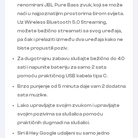
renomirani JBL Pure Bass zvuk, koji se može
naći u najpoznatijim prostorima širom svijeta.
Uz Wireless Bluetooth 5.0 Streaming,
možete bežično streamati sa svog uređaja,
pa čak i prelaziti između dva uređaja kako ne
biste propustili poziv.
Za dugotrajnu zabavu slušajte bežično do 40
sati i napunite bateriju za samo 2 sata
pomoću praktičnog USB kabela tipa C.
Brzo punjenje od 5 minuta daje vam 2 dodatna
sata muzike.
Lako upravljajte svojim zvukom i upravljajte
svojim pozivima sa slušalica pomoću
praktičnih dugmadi na slušalici.
Siri ili Hey Google udaljeni su samo jedno