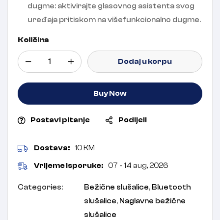
dugme: aktivirajte glasovnog asistenta svog
uređaja pritiskom na višefunkcionalno dugme.
Količina
Dodaj u korpu
Buy Now
Postavi pitanje
Podijeli
Dostava:
10 KM
Vrijeme isporuke:
07 - 14 aug, 2026
Categories:
Bežične slušalice
,
Bluetooth
slušalice
,
Naglavne bežične
slušalice