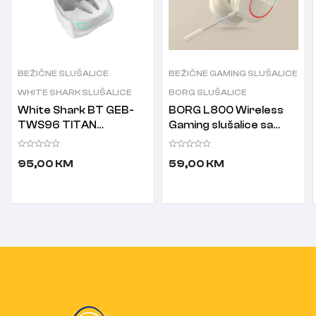
BEŽIČNE SLUŠALICE
BEŽIČNE GAMING SLUŠALICE
WHITE SHARK SLUŠALICE
BORG SLUŠALICE
White Shark BT GEB-
BORG L800 Wireless
TWS96 TITAN
Gaming slušalice sa
Bluetooth slušalice sa
mikrofonom Yellow
mikrofononom bijele
95,00
KM
59,00
KM