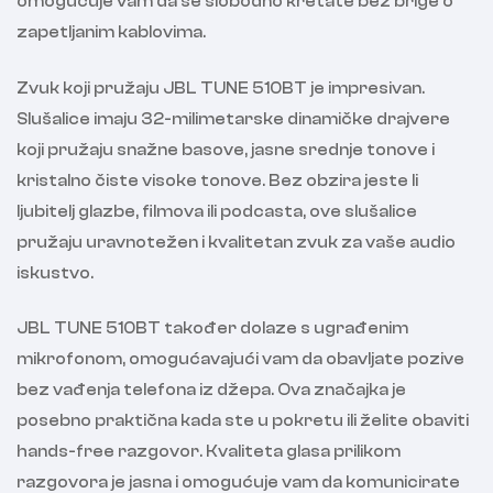
omogućuje vam da se slobodno kretate bez brige o
zapetljanim kablovima.
Zvuk koji pružaju JBL TUNE 510BT je impresivan.
Slušalice imaju 32-milimetarske dinamičke drajvere
koji pružaju snažne basove, jasne srednje tonove i
kristalno čiste visoke tonove. Bez obzira jeste li
ljubitelj glazbe, filmova ili podcasta, ove slušalice
pružaju uravnotežen i kvalitetan zvuk za vaše audio
iskustvo.
JBL TUNE 510BT također dolaze s ugrađenim
mikrofonom, omogućavajući vam da obavljate pozive
bez vađenja telefona iz džepa. Ova značajka je
posebno praktična kada ste u pokretu ili želite obaviti
hands-free razgovor. Kvaliteta glasa prilikom
razgovora je jasna i omogućuje vam da komunicirate