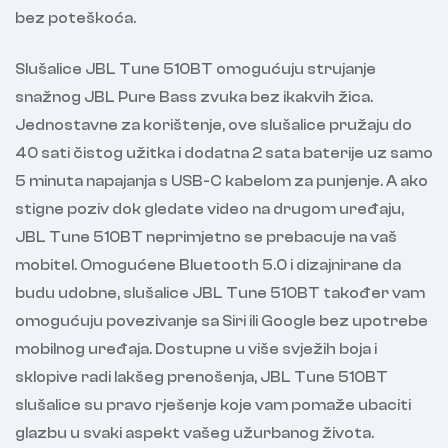
bez poteškoća.
Slušalice JBL Tune 510BT omogućuju strujanje
snažnog JBL Pure Bass zvuka bez ikakvih žica.
Jednostavne za korištenje, ove slušalice pružaju do
40 sati čistog užitka i dodatna 2 sata baterije uz samo
5 minuta napajanja s USB-C kabelom za punjenje. A ako
stigne poziv dok gledate video na drugom uređaju,
JBL Tune 510BT neprimjetno se prebacuje na vaš
mobitel. Omogućene Bluetooth 5.0 i dizajnirane da
budu udobne, slušalice JBL Tune 510BT također vam
omogućuju povezivanje sa Siri ili Google bez upotrebe
mobilnog uređaja. Dostupne u više svježih boja i
sklopive radi lakšeg prenošenja, JBL Tune 510BT
slušalice su pravo rješenje koje vam pomaže ubaciti
glazbu u svaki aspekt vašeg užurbanog života.