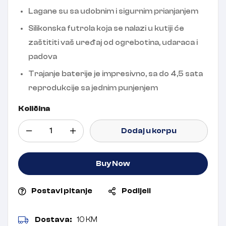
Lagane su sa udobnim i sigurnim prianjanjem
Silikonska futrola koja se nalazi u kutiji će
zaštititi vaš uređaj od ogrebotina, udaraca i
padova
Trajanje baterije je impresivno, sa do 4,5 sata
reprodukcije sa jednim punjenjem
Količina
Dodaj u korpu
Buy Now
Postavi pitanje
Podijeli
Dostava:
10 KM