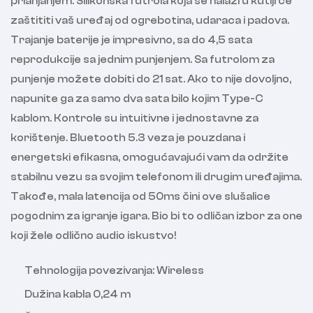
prianjanjem. Silikonska futrola koja se nalazi u kutiji će
zaštititi vaš uređaj od ogrebotina, udaraca i padova.
Trajanje baterije je impresivno, sa do 4,5 sata
reprodukcije sa jednim punjenjem. Sa futrolom za
punjenje možete dobiti do 21 sat. Ako to nije dovoljno,
napunite ga za samo dva sata bilo kojim Type-C
kablom. Kontrole su intuitivne i jednostavne za
korištenje. Bluetooth 5.3 veza je pouzdana i
energetski efikasna, omogućavajući vam da održite
stabilnu vezu sa svojim telefonom ili drugim uređajima.
Takođe, mala latencija od 50ms čini ove slušalice
pogodnim za igranje igara. Bio bi to odličan izbor za one
koji žele odlično audio iskustvo!
Tehnologija povezivanja: Wireless
Dužina kabla 0,24 m