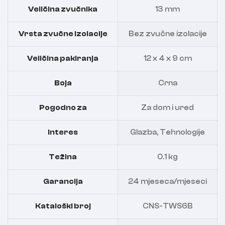
Veličina zvučnika
13 mm
Vrsta zvučne izolacije
Bez zvučne izolacije
Veličina pakiranja
12 x 4 x 9 cm
Boja
Crna
Pogodno za
Za dom i ured
Interes
Glazba, Tehnologije
Težina
0.1 kg
Garancija
24 mjeseca/mjeseci
Kataloški broj
CNS-TWS6B