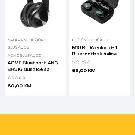
NAGLAVNE BEŽIČNE
BEŽIČNE SLUŠALICE
SLUŠALICE
M10 BT Wireless 5.1
Bluetooth slušalice
ACME SLUŠALICE
ACME Bluetooth ANC
BH316 slušalice sa
55,00
KM
mikrofonom crne
80,00
KM