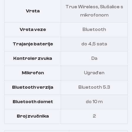
True Wireless, Slušalice s
Vrsta
mikrofonom
Vrsta veze
Bluetooth
Trajanje baterije
do 4,5 sata
Kontroler zvuka
Da
Mikrofon
Ugrađen
Bluetooth verzija
Bluetooth 5.3
Bluetooth domet
do 10 m
Broj zvučnika
2