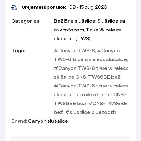
Vrijeme isporuke:
08 - 15 aug, 2026
Categories:
Bežične slušalice
,
Slušalice sa
mikrofonom
,
True Wireless
slušalice (TWS)
Tags:
Canyon TWS-6
,
Canyon
TWS-6 true wireless slušalice
,
Canyon TWS-6 true wireless
slušalice CNS-TWS6BE bež
,
Canyon TWS-6 true wireless
slušalice sa mikrofonom CNS-
TWS6BE bež
,
CNS-TWS6BE
bež
,
slusalice bluetooth
Brand:
Canyon slušalice