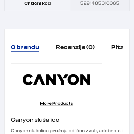
Crtični kod
5291485010065
O brendu
Recenzije (0)
Pitanja
More Products
Canyon slušalice
Canyon slušalice pružaju odličan zvuk, udobnost i