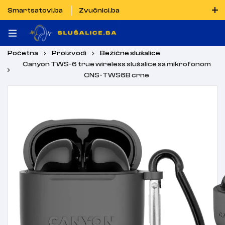
Smartsatovi.ba
Zvučnici.ba
Naručiti možete i porukom putem Vibera i WhatsAppa
Početna
Proizvodi
Bežične slušalice
Canyon TWS-6 true wireless slušalice sa mikrofonom
CNS-TWS6B crne