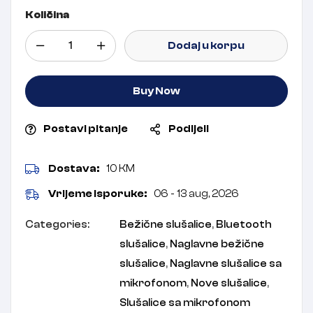
Količina
Dodaj u korpu
Buy Now
Postavi pitanje
Podijeli
Dostava:
10 KM
Vrijeme isporuke:
06 - 13 aug, 2026
Categories:
Bežične slušalice
,
Bluetooth
slušalice
,
Naglavne bežične
slušalice
,
Naglavne slušalice sa
mikrofonom
,
Nove slušalice
,
Slušalice sa mikrofonom