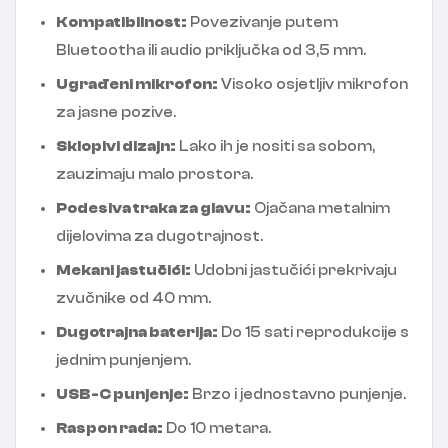
Kompatibilnost:
Povezivanje putem
Bluetootha ili audio priključka od 3,5 mm.
Ugrađeni mikrofon:
Visoko osjetljiv mikrofon
za jasne pozive.
Sklopivi dizajn:
Lako ih je nositi sa sobom,
zauzimaju malo prostora.
Podesiva traka za glavu:
Ojačana metalnim
dijelovima za dugotrajnost.
Mekani jastučići:
Udobni jastučići prekrivaju
zvučnike od 40 mm.
Dugotrajna baterija:
Do 15 sati reprodukcije s
jednim punjenjem.
USB-C punjenje:
Brzo i jednostavno punjenje.
Raspon rada:
Do 10 metara.