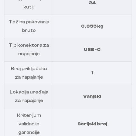
24
kutiji
Težina pakovanja
0.355 kg
bruto
Tip konektora za
USB-C
napajanje
Broj priključaka
1
za napajanje
Lokacija uređaja
Vanjski
za napajanje
Kriterijum
validacije
Serijski broj
garancije