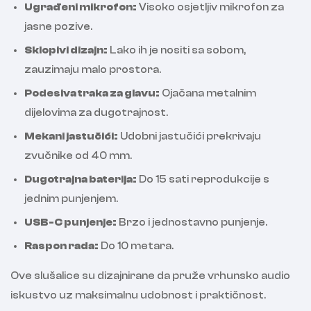
Ugrađeni mikrofon:
Visoko osjetljiv mikrofon za
jasne pozive.
Sklopivi dizajn:
Lako ih je nositi sa sobom,
zauzimaju malo prostora.
Podesiva traka za glavu:
Ojačana metalnim
dijelovima za dugotrajnost.
Mekani jastučići:
Udobni jastučići prekrivaju
zvučnike od 40 mm.
Dugotrajna baterija:
Do 15 sati reprodukcije s
jednim punjenjem.
USB-C punjenje:
Brzo i jednostavno punjenje.
Raspon rada:
Do 10 metara.
Ove slušalice su dizajnirane da pruže vrhunsko audio
iskustvo uz maksimalnu udobnost i praktičnost.