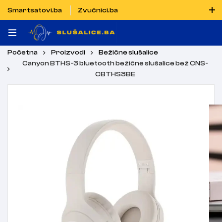
Smartsatovi.ba
Zvučnici.ba
Naručiti možete i porukom putem Vibera i WhatsAppa
Početna
Proizvodi
Bežične slušalice
Canyon BTHS-3 bluetooth bežične slušalice bež CNS-
CBTHS3BE