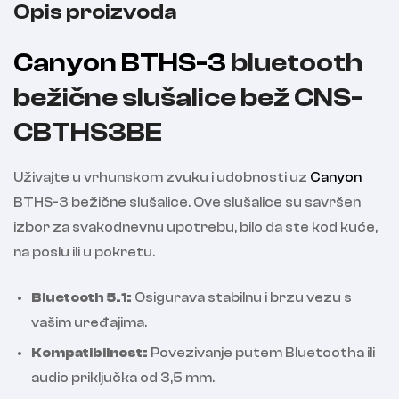
Opis proizvoda
Canyon BTHS-3
bluetooth
bežične slušalice bež CNS-
CBTHS3BE
Uživajte u vrhunskom zvuku i udobnosti uz
Canyon
BTHS-3 bežične slušalice. Ove slušalice su savršen
izbor za svakodnevnu upotrebu, bilo da ste kod kuće,
na poslu ili u pokretu.
Bluetooth 5.1:
Osigurava stabilnu i brzu vezu s
vašim uređajima.
Kompatibilnost:
Povezivanje putem Bluetootha ili
audio priključka od 3,5 mm.