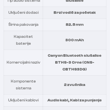
Tip audio sistema
Slušalice
Uključeni dodaci
Brzi vodič za početak
Širina pakovanja
82.5 mm
Kapacitet
300 mAh
baterije
Canyon Bluetooth slušalice
Komercijalni naziv
BTHS-3 Crne (CNS-
CBTHS3DG)
Komponente
2 zvučnika
sistema
Uključeni kablovi
Audio kabl, Kabl za punjenje