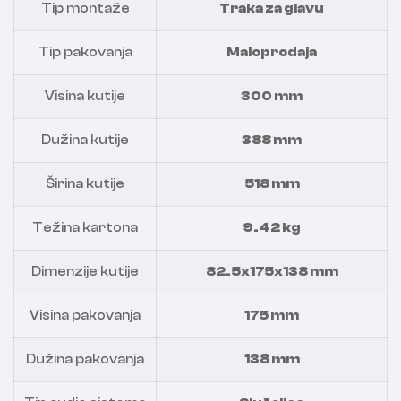
Tip montaže
Traka za glavu
Tip pakovanja
Maloprodaja
Visina kutije
300 mm
Dužina kutije
388 mm
Širina kutije
518 mm
Težina kartona
9.42 kg
Dimenzije kutije
82.5x175x138 mm
Visina pakovanja
175 mm
Dužina pakovanja
138 mm