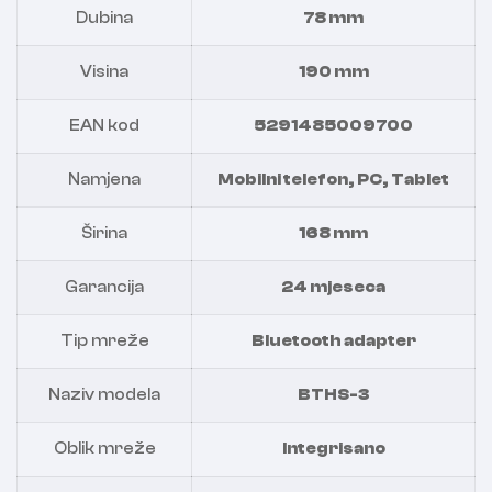
Dubina
78 mm
Visina
190 mm
EAN kod
5291485009700
Namjena
Mobilni telefon, PC, Tablet
Širina
168 mm
Garancija
24 mjeseca
Tip mreže
Bluetooth adapter
Naziv modela
BTHS-3
Oblik mreže
Integrisano