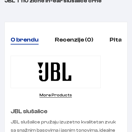
JBL T110 žične In-ear slušalice crne
O brendu
Recenzije (0)
Pitanja
More Products
JBL slušalice
JBL slušalice pružaju izuzetno kvalitetan zvuk
sa snažnim basovima i jasnim tonovima, idealne