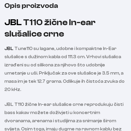
Opis proizvoda
JBL
T110 žične In-ear
slušalice crne
JBL
Tune110 su lagane, udobne i kompaktne In-Ear
slušalice s dužinom kabla od 111.3 cm. Vrhovi slušalica
izrađeni su od silikona za njihovo što udobnije
umetanje u uši. Priključak za ove slušalice je 3.5 mm, a
masa im je tek 12.7 grama. Odlikuje ih čistoća zvuka do
20 kHz.
JBL T110 žične In-ear slušalice crne reprodukuju čisti
bass kakav možete doživjeti u koncertnim
dvoranama, arenama i studijima za snimanje širom
svijeta. Osim toga, imaju dugme na ravnom kablu bez