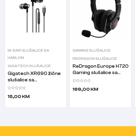
IN-EAR SLUŠALICE SA
GAMING SLUŠALICE
KABLOM
REDRAGON SLUŠALICE
GIGATECH SLUŠALICE
ReDragon Europe H720
Gaming slušalice sa
Gigatech XR690 žične
mikrofonom crne
slušalice sa
mikrofonom crne
169,00
KM
15,00
KM