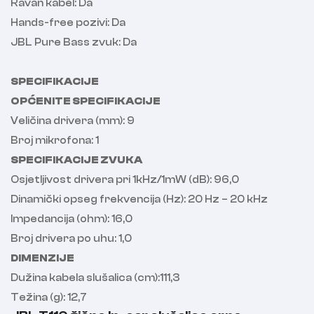
Ravan kabel: Da
Hands-free pozivi: Da
JBL Pure Bass zvuk: Da
SPECIFIKACIJE
OPĆENITE SPECIFIKACIJE
Veličina drivera (mm): 9
Broj mikrofona: 1
SPECIFIKACIJE ZVUKA
Osjetljivost drivera pri 1kHz/1mW (dB): 96,0
Dinamički opseg frekvencija (Hz): 20 Hz – 20 kHz
Impedancija (ohm): 16,0
Broj drivera po uhu: 1,0
DIMENZIJE
Dužina kabela slušalica (cm):111,3
Težina (g): 12,7