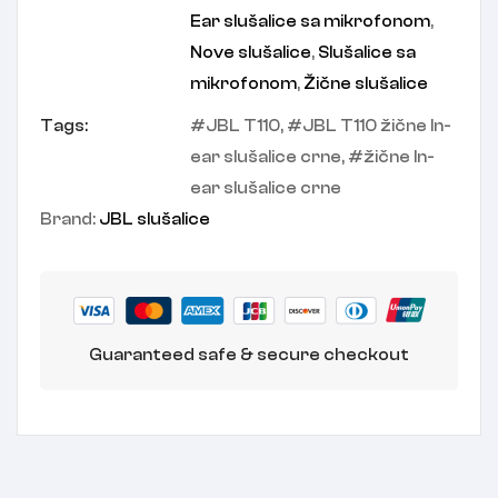
Ear slušalice sa mikrofonom
,
Nove slušalice
,
Slušalice sa
mikrofonom
,
Žične slušalice
Tags:
JBL T110
,
JBL T110 žične In-
ear slušalice crne
,
žične In-
ear slušalice crne
Brand:
JBL slušalice
Guaranteed safe & secure checkout