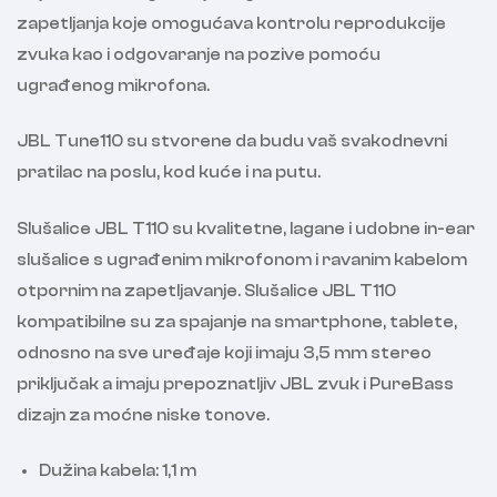
zapetljanja koje omogućava kontrolu reprodukcije
zvuka kao i odgovaranje na pozive pomoću
ugrađenog mikrofona.
JBL Tune110 su stvorene da budu vaš svakodnevni
pratilac na poslu, kod kuće i na putu.
Slušalice JBL T110 su kvalitetne, lagane i udobne in-ear
slušalice s ugrađenim mikrofonom i ravanim kabelom
otpornim na zapetljavanje. Slušalice JBL T110
kompatibilne su za spajanje na smartphone, tablete,
odnosno na sve uređaje koji imaju 3,5 mm stereo
priključak a imaju prepoznatljiv JBL zvuk i PureBass
dizajn za moćne niske tonove.
Dužina kabela: 1,1 m