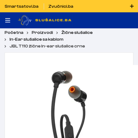
Smartsatovi.ba
Zvučnici.ba
Naručiti možete i porukom putem Vibera i WhatsAppa
Početna
Proizvodi
Žične slušalice
In-Ear slušalice sa kablom
JBL T110 žične In-ear slušalice crne