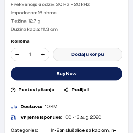
Frekvencijski odziv: 20 Hz – 20 kHz
Impedanca: 16 ohma
Težina: 12.7 g
Dužina kabla: 111.3 cm
Količina
Dodaj u korpu
Buy Now
Postavi pitanje
Podijeli
Dostava:
10 KM
Vrijeme isporuke:
06 - 13 aug, 2026
Categories:
In-Ear slušalice sa kablom
,
In-