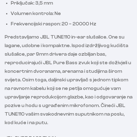
Priključak: 3,5 mm
Volumen kontrola: Ne
Frekvencijski raspon: 20 – 20000 Hz
Predstavljamo JBL TUNE110 in-ear slušalice. One su
lagane, udobne i kompaktne. Ispod izdržljivog kućišta
slušalice, par 9mm drivera daje ozbiljan bas,
reproducirajući JBL Pure Bass zvuk koji ste doživjeli u
koncertnim dvoranama, arenama i studijima širom
svijeta. Osim toga, daljinski upravljač s jednom tipkom
na ravnom kabelu koji se ne petlja omogućuje vam
upravljanje reprodukcijom glazbe, kao i odgovaranje na
pozive u hodu s ugrađenim mikrofonom. Čineći JBL
TUNE110 vašim svakodnevnim suputnikom na poslu,
kod kuće i na putu.