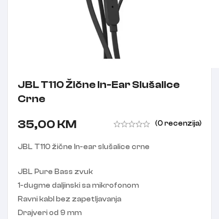
JBL T110 Žične In-Ear Slušalice
Crne
35,00
KM
(0 recenzija)
JBL T110 žične In-ear slušalice crne
JBL Pure Bass zvuk
1-dugme daljinski sa mikrofonom
Ravni kabl bez zapetljavanja
Drajveri od 9 mm