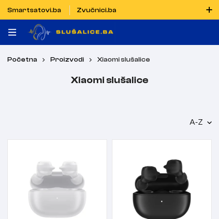
Smartsatovi.ba
Zvučnici.ba
Naručiti možete i porukom putem Vibera i WhatsAppa
Početna
Proizvodi
Xiaomi slušalice
Xiaomi slušalice
A-Z