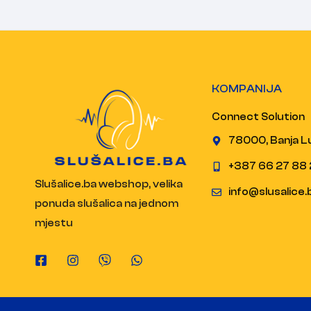
KOMPANIJA
Connect Solution
78000, Banja L
+387 66 27 88 
Slušalice.ba webshop, velika
info@slusalice.
ponuda slušalica na jednom
mjestu