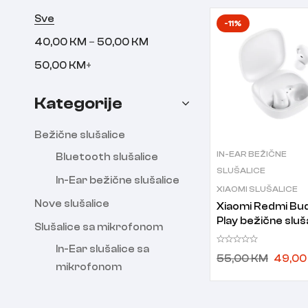
Sve
-11%
–
40,00
KM
50,00
KM
50,00
KM
+
Kategorije
Bežične slušalice
IN-EAR BEŽIČNE
Bluetooth slušalice
SLUŠALICE
In-Ear bežične slušalice
XIAOMI SLUŠALICE
Nove slušalice
Xiaomi Redmi Bu
Play bežične sluš
Slušalice sa mikrofonom
bijele
In-Ear slušalice sa
55,00
KM
49,0
mikrofonom