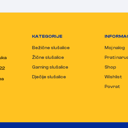
KATEGORIJE
INFORMA
Bežične slušalice
Moj nalog
Žične slušalice
Prati nar
uka
Gaming slušalice
Shop
22
Dječije slušalice
Wishlist
ba
Povrat