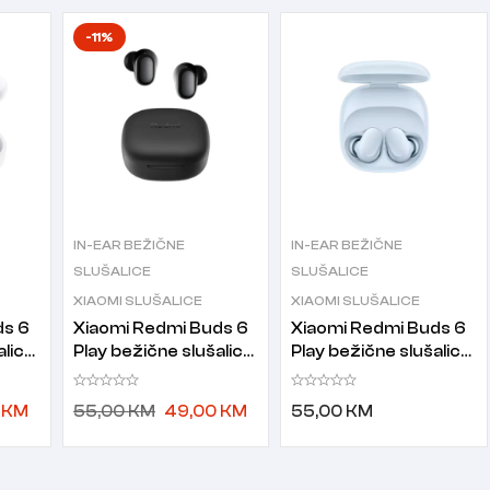
-11%
IN-EAR BEŽIČNE
IN-EAR BEŽIČNE
SLUŠALICE
SLUŠALICE
XIAOMI SLUŠALICE
XIAOMI SLUŠALICE
ds 6
Xiaomi Redmi Buds 6
Xiaomi Redmi Buds 6
alice
Play bežične slušalice
Play bežične slušalice
crne
plave
0
KM
55,00
KM
49,00
KM
55,00
KM