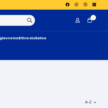
0
glavne bežične slušalice
A-Z