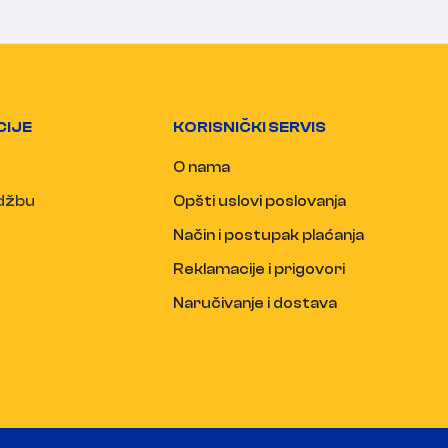
CIJE
KORISNIČKI SERVIS
O nama
udžbu
Opšti uslovi poslovanja
Način i postupak plaćanja
Reklamacije i prigovori
Naručivanje i dostava