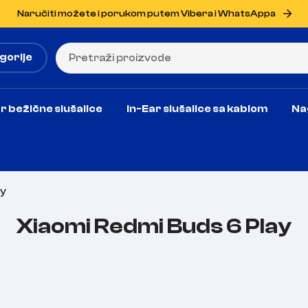
Naručiti možete i porukom putem Vibera i WhatsAppa
gorije
r bežične slušalice
In-Ear slušalice sa kablom
Na
ay
Xiaomi Redmi Buds 6 Play