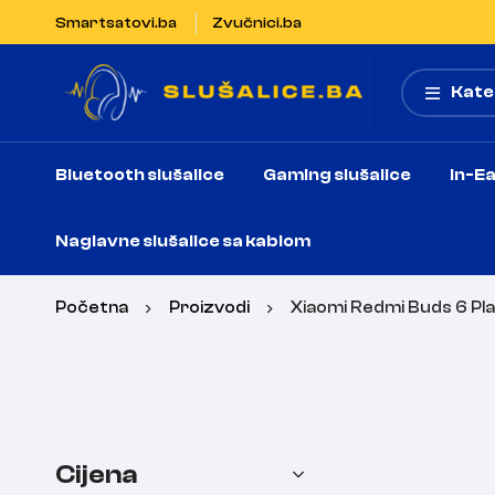
Smartsatovi.ba
Zvučnici.ba
Kate
Bluetooth slušalice
Gaming slušalice
In-Ea
Naglavne slušalice sa kablom
Početna
Proizvodi
Xiaomi Redmi Buds 6 Pl
Cijena