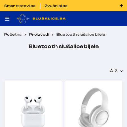
Smartsatovi.ba
Zvučnici.ba
Naručiti možete i porukom putem Vibera i WhatsAppa
Početna
Proizvodi
Bluetooth slušalice bijele
Bluetooth slušalice bijele
A-Z