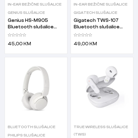
IN-EAR BEŽIČNE SLUŠALICE
IN-EAR BEŽIČNE SLUŠALICE
GENIUS SLUŠALICE
GIGATECH SLUŠALICE
Genius HS-M905
Gigatech TWS-107
Bluetooth slušalice
Bluetooth slušalice
bijele
bijele
45,00
KM
49,00
KM
BLUETOOTH SLUŠALICE
TRUE WIRELESS SLUŠALICE
(TWS)
PHILIPS SLUŠALICE