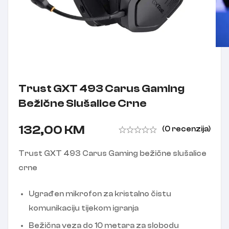
Trust GXT 493 Carus Gaming
Bežične Slušalice Crne
132,00
KM
(0 recenzija)
Trust GXT 493 Carus Gaming bežične slušalice
crne
Ugrađen mikrofon za kristalno čistu
komunikaciju tijekom igranja
Bežična veza do 10 metara za slobodu