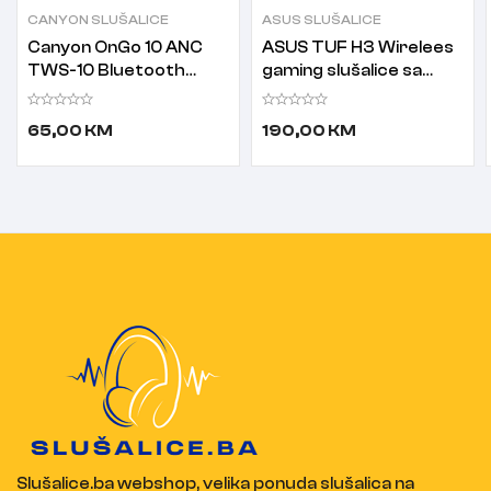
CANYON SLUŠALICE
ASUS SLUŠALICE
Canyon OnGo 10 ANC
ASUS TUF H3 Wirelees
TWS-10 Bluetooth
gaming slušalice sa
slušalice sa mikrofnom
mikrofonom
CNS-TWS10PL
65,00
KM
190,00
KM
ljubičaste
Slušalice.ba webshop, velika ponuda slušalica na