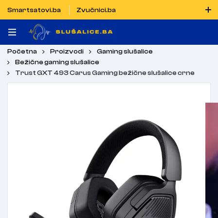
Smartsatovi.ba
Zvučnici.ba
Naručiti možete i porukom putem Vibera i WhatsAppa
Početna
Proizvodi
Gaming slušalice
Bežične gaming slušalice
Trust GXT 493 Carus Gaming bežične slušalice crne