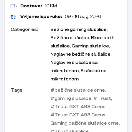
Dostava:
10 KM
Vrijeme isporuke:
09 - 16 aug, 2026
Categories:
Bežične gaming slušalice
,
Bežične slušalice
,
Bluetooth
slušalice
,
Gaming slušalice
,
Naglavne bežične slušalice
,
Naglavne slušalice sa
mikrofonom
,
Slušalice sa
mikrofonom
Tags:
bežične slušalice crne
,
gaming slušalice
,
Trust
,
Trust GXT 493 Carus
,
Trust GXT 493 Carus
Gaming bežične slušalice crne
,
Trust slušalice