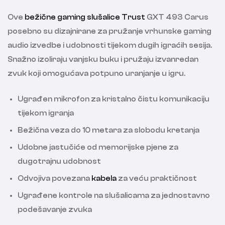
Ove
bežične gaming slušalice
Trust
GXT 493 Carus
posebno su dizajnirane za pružanje vrhunske gaming
audio izvedbe i udobnosti tijekom dugih igraćih sesija.
Snažno izoliraju vanjsku buku i pružaju izvanredan
zvuk koji omogućava potpuno uranjanje u igru.
Ugrađen mikrofon za kristalno čistu komunikaciju
tijekom igranja
Bežična veza do 10 metara za slobodu kretanja
Udobne jastučiće od memorijske pjene za
dugotrajnu udobnost
Odvojiva povezana
kabela
za veću praktičnost
Ugrađene kontrole na slušalicama za jednostavno
podešavanje zvuka