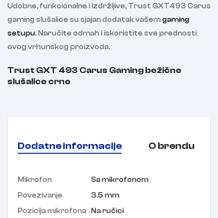
Udobne, funkcionalne i izdržljive, Trust GXT493 Carus
gaming slušalice su sjajan dodatak vašem
gaming
setupu
. Naručite odmah i iskoristite sve prednosti
ovog vrhunskog proizvoda.
Trust GXT 493 Carus Gaming bežične
slušalice crne
Dodatne informacije
O brendu
Mikrofon
Sa mikrofonom
Povezivanje
3.5 mm
Pozicija mikrofona
Na ručici