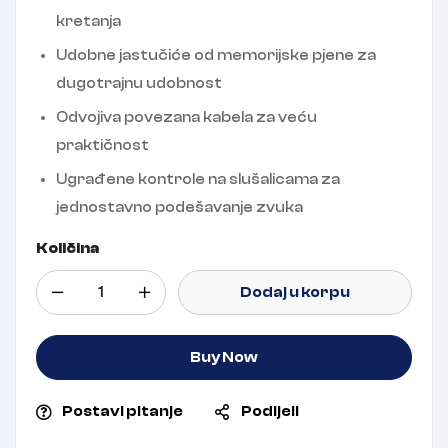
kretanja
Udobne jastučiće od memorijske pjene za
dugotrajnu udobnost
Odvojiva povezana kabela za veću
praktičnost
Ugrađene kontrole na slušalicama za
jednostavno podešavanje zvuka
Količina
Dodaj u korpu
Buy Now
Postavi pitanje
Podijeli