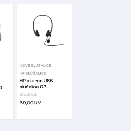
NOVE SLUŠALICE
HP SLUŠALICE
HP stereo USB
slušalice G2
0
(428K6AA)
69,00
KM