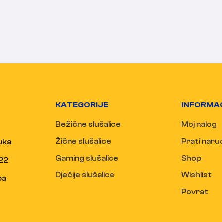
KATEGORIJE
INFORMA
Bežične slušalice
Moj nalog
Žične slušalice
Prati nar
uka
Gaming slušalice
Shop
22
Dječije slušalice
Wishlist
ba
Povrat