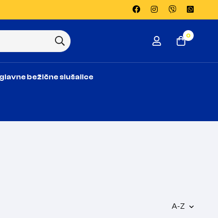
0
glavne bežične slušalice
A-Z