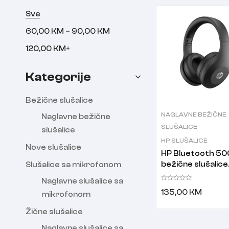
Sve
–
60,00
KM
90,00
KM
120,00
KM
+
Kategorije
Bežične slušalice
NAGLAVNE BEŽIČNE
Naglavne bežične
SLUŠALICE
slušalice
HP SLUŠALICE
Nove slušalice
HP Bluetooth 50
bežične slušalice
Slušalice sa mikrofonom
crne
Naglavne slušalice sa
135,00
KM
mikrofonom
Žične slušalice
Naglavne slušalice sa