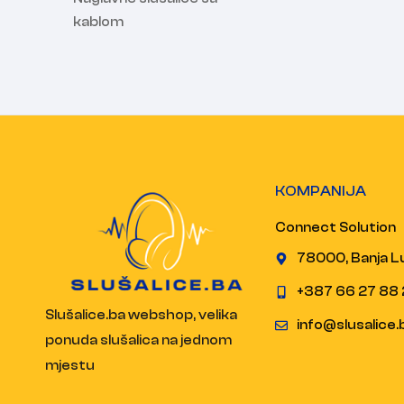
kablom
KOMPANIJA
Connect Solution
78000, Banja L
+387 66 27 88 
Slušalice.ba webshop, velika
info@slusalice.
ponuda slušalica na jednom
mjestu