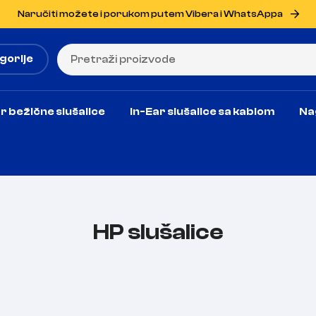
Naručiti možete i porukom putem Vibera i WhatsAppa
gorije
r bežične slušalice
In-Ear slušalice sa kablom
Na
HP slušalice