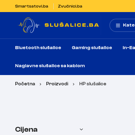
Smartsatovi.ba
Zvučnici.ba
Kate
Bluetooth slušalice
Gaming slušalice
In-Ea
Naglavne slušalice sa kablom
Početna
Proizvodi
HP slušalice
Cijena