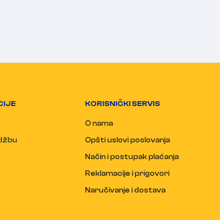
CIJE
KORISNIČKI SERVIS
O nama
udžbu
Opšti uslovi poslovanja
Način i postupak plaćanja
Reklamacije i prigovori
Naručivanje i dostava