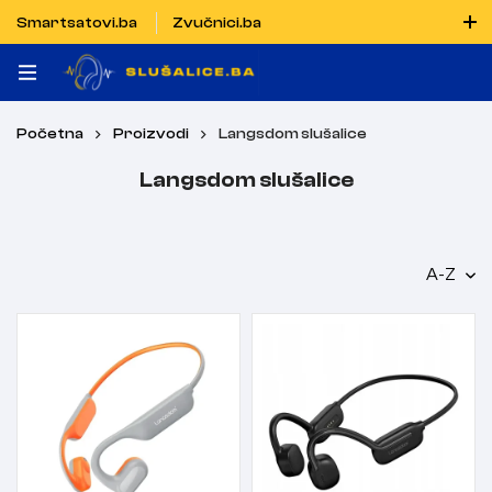
Smartsatovi.ba
Zvučnici.ba
Naručiti možete i porukom putem Vibera i WhatsAppa
Početna
Proizvodi
Langsdom slušalice
Langsdom slušalice
A-Z