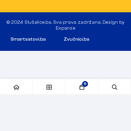
© 2024 Slušalice.ba. Sva prava zadržana. Design by
Expanse
Smartsatovi.ba
Zvučnici.ba
0
Dodaj u korpu