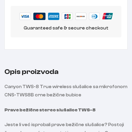
Guaranteed safe & secure checkout
Opis proizvoda
Canyon TWS-8 True wireless slušalice sa mikrofonom
CNS-TWS8B crne bežične bubice
Prave bežične stereo slušalice TWS-8
Jeste li već isprobali prave bežične slušalice? Postoji