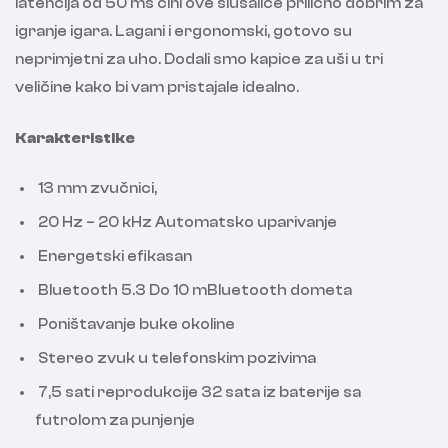
latencija od 50 ms čini ove slušalice prilično dobrim za
igranje igara. Lagani i ergonomski, gotovo su
neprimjetni za uho. Dodali smo kapice za uši u tri
veličine kako bi vam pristajale idealno.
Karakteristike
13 mm zvučnici,
20 Hz – 20 kHz Automatsko uparivanje
Energetski efikasan
Bluetooth 5.3 Do 10 mBluetooth dometa
Poništavanje buke okoline
Stereo zvuk u telefonskim pozivima
7,5 sati reprodukcije 32 sata iz baterije sa
futrolom za punjenje