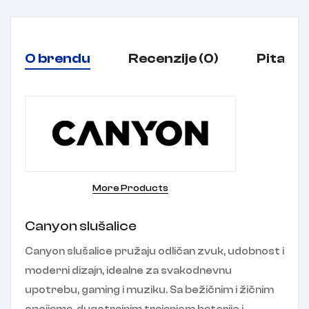
O brendu
Recenzije (0)
Pitanja
More Products
Canyon slušalice
Canyon slušalice pružaju odličan zvuk, udobnost i
moderni dizajn, idealne za svakodnevnu
upotrebu, gaming i muziku. Sa bežičnim i žičnim