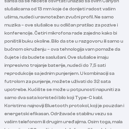
šansa da se nećete osvrtati unazad sa ovim Canyon
slušalicama od 13 mm koje će donijeti radost vašim
ušima, nudeći uravnotežen zvučni profil. Ne samo
muzika – ove slušalice su odličan pratilac za pozive i
konferencije. Četiri mikrofona rade zajedno kako bi
poništili buku okoline. Bilo da ste u razgovoru ili samo u
bučnom okruženju – ova tehnologija vam pomaže da
čujete i da budete saslušani. Ove slušalice imaju
impresivno trajanje baterije, nudeći do 7,5 sati
reprodukcije sa jednim punjenjem. U kombinaciji sa
futrolom za punjenje, možete uživati do 32 sata
upotrebe. Kućište se može u potpunosti napuniti za
samo dva sata koristeći bilo koji Type-C kabl.
Koristimo najnoviji Bluetooth protokol, koji je pouzdan i
energetski efikasan. Održavaće stabilnu vezu sa
vašim telefonom ili drugim uređajima. Osim toga, mala