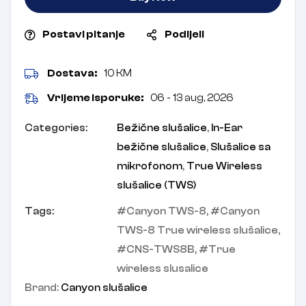
Postavi pitanje
Podijeli
Dostava:
10 KM
Vrijeme isporuke:
06 - 13 aug, 2026
Categories:
Bežične slušalice
,
In-Ear
bežične slušalice
,
Slušalice sa
mikrofonom
,
True Wireless
slušalice (TWS)
Tags:
Canyon TWS-8
,
Canyon
TWS-8 True wireless slušalice
,
CNS-TWS8B
,
True
wireless slusalice
Brand:
Canyon slušalice