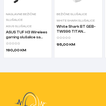
NAGLAVNE BEŽIČNE
BEŽIČNE SLUŠALICE
SLUŠALICE
WHITE SHARK SLUŠALICE
ASUS SLUŠALICE
White Shark BT GEB-
TWS96 TITAN
ASUS TUF H3 Wirelees
Bluetooth slušalice sa
gaming slušalice sa
mikrofononom bijele
mikrofonom
95,00
KM
190,00
KM