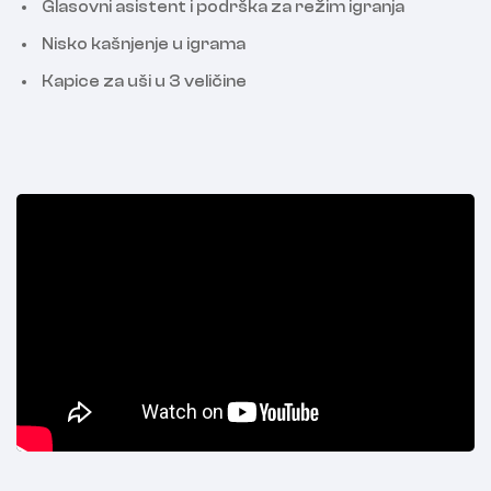
Glasovni asistent i podrška za režim igranja
Nisko kašnjenje u igrama
Kapice za uši u 3 veličine