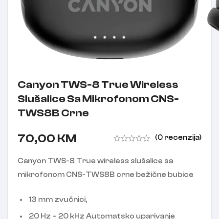
Canyon TWS-8 True Wireless
Slušalice Sa Mikrofonom CNS-
TWS8B Crne
70,00
KM
(0 recenzija)
Canyon TWS-8 True wireless slušalice sa
mikrofonom CNS-TWS8B crne bežične bubice
13 mm zvučnici,
20 Hz – 20 kHz Automatsko uparivanje