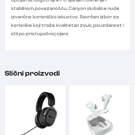
opcijama, dugotrajnim trajanjem baterije i
stabilnom povezanošću, Canyon slušalice nude
izvančno korisničko iskustvo. Savršen izbor za
korisnike koji traže kvalitetan zvuk, pouzdanost i
stil po pristupačnoj cijeni.
Slični proizvodi