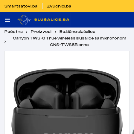
Smartsatovi.ba
Zvučnici.ba
Naručiti možete i porukom putem Vibera i WhatsAppa
Početna
Proizvodi
Bežične slušalice
Canyon TWS-8 True wireless slušalice sa mikrofonom
CNS-TWS8B crne