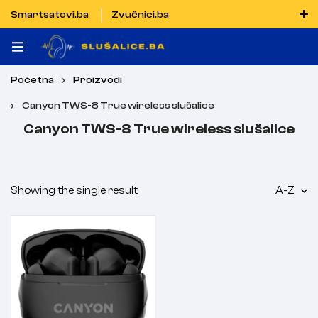
Smartsatovi.ba
Zvučnici.ba
Naručiti možete i porukom putem Vibera i WhatsAppa
Početna
Proizvodi
Canyon TWS-8 True wireless slušalice
Canyon TWS-8 True wireless slušalice
Showing the single result
A-Z