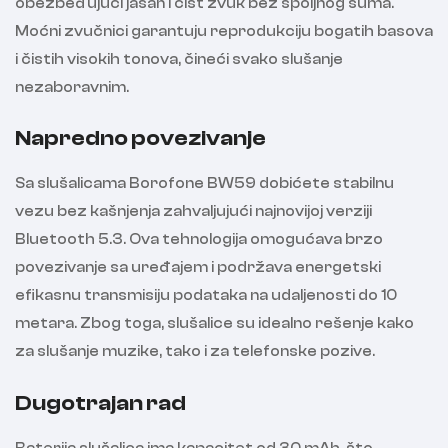
obezbeđujući jasan i čist zvuk bez spoljnog šuma.
Moćni zvučnici garantuju reprodukciju bogatih basova
i čistih visokih tonova, čineći svako slušanje
nezaboravnim.
Napredno povezivanje
Sa slušalicama Borofone BW59 dobićete stabilnu
vezu bez kašnjenja zahvaljujući najnovijoj verziji
Bluetooth 5.3. Ova tehnologija omogućava brzo
povezivanje sa uređajem i podržava energetski
efikasnu transmisiju podataka na udaljenosti do 10
metara. Zbog toga, slušalice su idealno rešenje kako
za slušanje muzike, tako i za telefonske pozive.
Dugotrajan rad