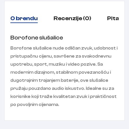
O brendu
Recenzije (0)
Pitanja
Borofone slušalice
Borofone slušalice nude odličan zvuk, udobnost i
pristupačnu cijenu, savršene za svakodnevnu
upotrebu, sport, muziku i video pozive. Sa
modernim dizajnom, stabilnom povezanošću i
dugotrajnim trajanjem baterije, ove slušalice
pružaju pouzdano audio iskustvo. Idealne su za
korisnike koji traže kvalitetan zvuk i praktičnost
po povoljnim cijenama.