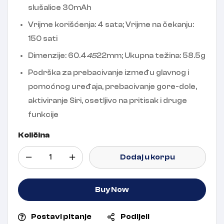
slušalice 30mAh
Vrijme korišćenja: 4 sata; Vrijme na čekanju:
150 sati
Dimenzije: 60.4
45
22mm; Ukupna težina: 58.5g
Podrška za prebacivanje između glavnog i
pomoćnog uređaja, prebacivanje gore-dole,
aktiviranje Siri, osetljivo na pritisak i druge
funkcije
Količina
Dodaj u korpu
Buy Now
Postavi pitanje
Podijeli