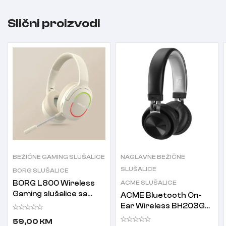
Slični proizvodi
BEŽIČNE GAMING SLUŠALICE
NAGLAVNE BEŽIČNE
SLUŠALICE
BORG SLUŠALICE
BORG L800 Wireless
ACME SLUŠALICE
Gaming slušalice sa
ACME Bluetooth On-
mikrofonom Yellow
Ear Wireless BH203G
naglavne bežične
59,00
KM