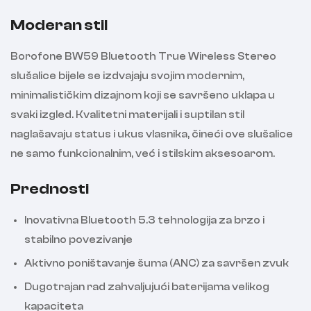
Moderan stil
Borofone BW59 Bluetooth True Wireless Stereo
slušalice bijele se izdvajaju svojim modernim,
minimalističkim dizajnom koji se savršeno uklapa u
svaki izgled. Kvalitetni materijali i suptilan stil
naglašavaju status i ukus vlasnika, čineći ove slušalice
ne samo funkcionalnim, već i stilskim aksesoarom.
Prednosti
Inovativna Bluetooth 5.3 tehnologija za brzo i
stabilno povezivanje
Aktivno poništavanje šuma (ANC) za savršen zvuk
Dugotrajan rad zahvaljujući baterijama velikog
kapaciteta