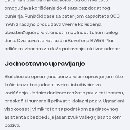
Baterija slušalica ima kapacitet od 30 mAh, što
omogućava korišćenje do 4 sata bez dodatnog
punjenja. Punjački case sa baterijom kapaciteta 300
mAh značajno produžava vreme korišćenja,
obezbeđujući praktičnost i mobilnost tokom celog
dana. Ova karakteristika čini Borofone BW59 Plus
odličnim izborom za duža putovanja i aktivan odmor.
Jednostavno upravljanje
Slušalice su opremljene senzorskim upravljanjem, što
ih čini izuzetno jednostavnim i intuitivnim za
korišćenje. Jednim dodirom možete pauzirati pesmu,
preskočiti numere ili prihvatiti dolazni poziv. Ugrađeni
visokoosetljivi mikrofon sa podrškom za glasovnog
asistenta obezbeđuje jasan zvuk vašeg glasa tokom
poziva.