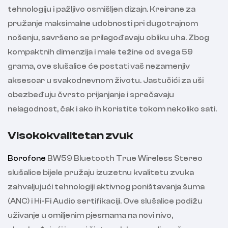
tehnologiju i pažljivo osmišljen dizajn. Kreirane za
pružanje maksimalne udobnosti pri dugotrajnom
nošenju, savršeno se prilagođavaju obliku uha. Zbog
kompaktnih dimenzija i male težine od svega 59
grama, ove slušalice će postati vaš nezamenjiv
aksesoar u svakodnevnom životu. Jastučići za uši
obezbeđuju čvrsto prijanjanje i sprečavaju
nelagodnost, čak i ako ih koristite tokom nekoliko sati.
Visokokvalitetan zvuk
Borofone
BW59 Bluetooth True Wireless Stereo
slušalice bijele pružaju izuzetnu kvalitetu zvuka
zahvaljujući tehnologiji aktivnog poništavanja šuma
(ANC) i Hi-Fi Audio sertifikaciji. Ove slušalice podižu
uživanje u omiljenim pjesmama na novi nivo,