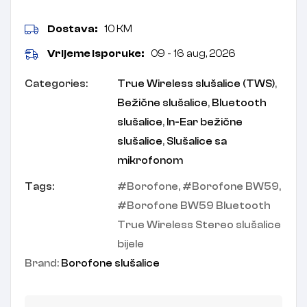
Dostava:
10 KM
Vrijeme isporuke:
09 - 16 aug, 2026
Categories:
True Wireless slušalice (TWS)
,
Bežične slušalice
,
Bluetooth
slušalice
,
In-Ear bežične
slušalice
,
Slušalice sa
mikrofonom
Tags:
Borofone
,
Borofone BW59
,
Borofone BW59 Bluetooth
True Wireless Stereo slušalice
bijele
Brand:
Borofone slušalice