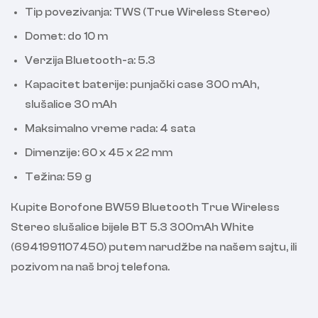
Tip povezivanja: TWS (True Wireless Stereo)
Domet: do 10 m
Verzija Bluetooth-a: 5.3
Kapacitet baterije: punjački case 300 mAh,
slušalice 30 mAh
Maksimalno vreme rada: 4 sata
Dimenzije: 60 x 45 x 22 mm
Težina: 59 g
Kupite Borofone BW59 Bluetooth True Wireless
Stereo slušalice bijele BT 5.3 300mAh White
(6941991107450) putem narudžbe na našem sajtu, ili
pozivom na naš broj telefona.