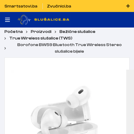
Smartsatovi.ba
Zvučnici.ba
Naručiti možete i porukom putem Vibera i WhatsAppa
Početna
Proizvodi
Bežične slušalice
True Wireless slušalice (TWS)
Borofone BW59 Bluetooth True Wireless Stereo
slušalice bijele