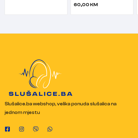
slušalice sa
60,00
KM
mikrofonom crne
Slušalice.ba webshop, velika ponuda slušalica na
jednom mjestu