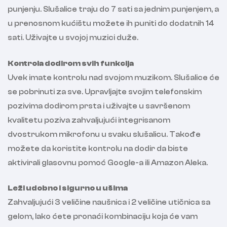
punjenju. Slušalice traju do 7 sati sa jednim punjenjem, a
u prenosnom kućištu možete ih puniti do dodatnih 14
sati. Uživajte u svojoj muzici duže.
Kontrola dodirom svih funkcija
Uvek imate kontrolu nad svojom muzikom. Slušalice će
se pobrinuti za sve. Upravljajte svojim telefonskim
pozivima dodirom prsta i uživajte u savršenom
kvalitetu poziva zahvaljujući integrisanom
dvostrukom mikrofonu u svaku slušalicu. Takođe
možete da koristite kontrolu na dodir da biste
aktivirali glasovnu pomoć Google-a ili Amazon Aleka.
Leži udobno i sigurno u ušima
Zahvaljujući 3 veličine naušnica i 2 veličine utičnica sa
gelom, lako ćete pronaći kombinaciju koja će vam