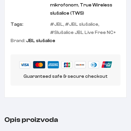
mikrofonom
,
True Wireless
slušalice (TWS)
Tags:
JBL
,
JBL slušalice
,
Slušalice JBL Live Free NC+
Brand:
JBL slušalice
Guaranteed safe & secure checkout
Opis proizvoda