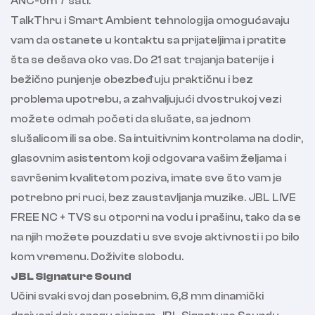
ANC-om 7 sati.
TalkThru i Smart Ambient tehnologija omogućavaju
vam da ostanete u kontaktu sa prijateljima i pratite
šta se dešava oko vas. Do 21 sat trajanja baterije i
bežično punjenje obezbeđuju praktičnu i bez
problema upotrebu, a zahvaljujući dvostrukoj vezi
možete odmah početi da slušate, sa jednom
slušalicom ili sa obe. Sa intuitivnim kontrolama na dodir,
glasovnim asistentom koji odgovara vašim željama i
savršenim kvalitetom poziva, imate sve što vam je
potrebno pri ruci, bez zaustavljanja muzike. JBL LIVE
FREE NC + TVS su otporni na vodu i prašinu, tako da se
na njih možete pouzdati u sve svoje aktivnosti i po bilo
kom vremenu. Doživite slobodu.
JBL Signature Sound
Učini svaki svoj dan posebnim. 6,8 mm dinamički