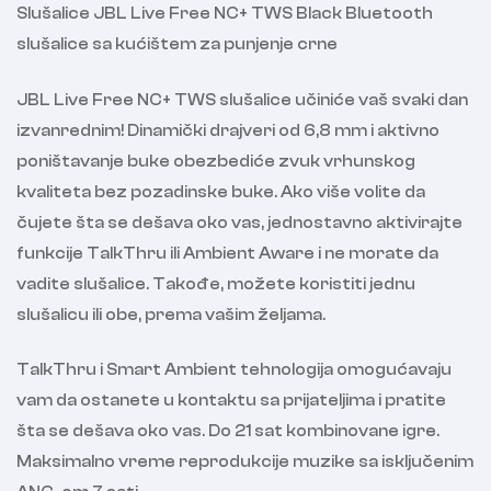
Slušalice JBL Live Free NC+ TWS Black Bluetooth
slušalice sa kućištem za punjenje crne
JBL Live Free NC+ TWS slušalice učiniće vaš svaki dan
izvanrednim! Dinamički drajveri od 6,8 mm i aktivno
poništavanje buke obezbediće zvuk vrhunskog
kvaliteta bez pozadinske buke. Ako više volite da
čujete šta se dešava oko vas, jednostavno aktivirajte
funkcije TalkThru ili Ambient Aware i ne morate da
vadite slušalice. Takođe, možete koristiti jednu
slušalicu ili obe, prema vašim željama.
TalkThru i Smart Ambient tehnologija omogućavaju
vam da ostanete u kontaktu sa prijateljima i pratite
šta se dešava oko vas. Do 21 sat kombinovane igre.
Maksimalno vreme reprodukcije muzike sa isključenim