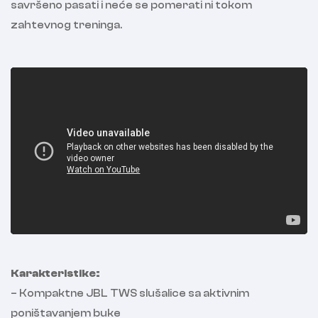
savršeno pasati i neće se pomerati ni tokom
zahtevnog treninga.
Karakteristike:
– Kompaktne JBL TWS slušalice sa aktivnim
poništavanjem buke