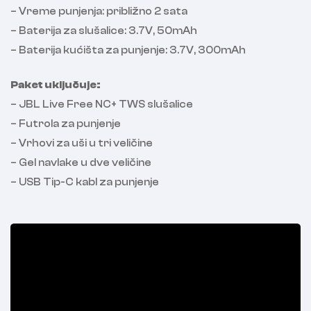
– Vreme punjenja: približno 2 sata
– Baterija za slušalice: 3.7V, 50mAh
– Baterija kućišta za punjenje: 3.7V, 300mAh
Paket uključuje:
– JBL Live Free NC+ TWS slušalice
– Futrola za punjenje
– Vrhovi za uši u tri veličine
– Gel navlake u dve veličine
– USB Tip-C kabl za punjenje