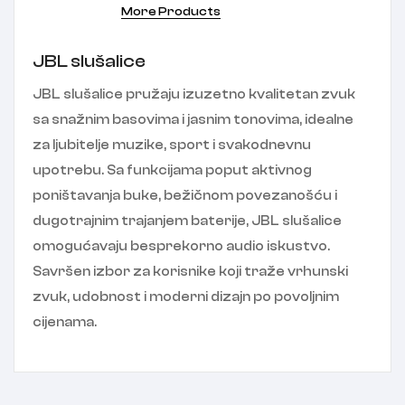
More Products
JBL slušalice
JBL slušalice pružaju izuzetno kvalitetan zvuk
sa snažnim basovima i jasnim tonovima, idealne
za ljubitelje muzike, sport i svakodnevnu
upotrebu. Sa funkcijama poput aktivnog
poništavanja buke, bežičnom povezanošću i
dugotrajnim trajanjem baterije, JBL slušalice
omogućavaju besprekorno audio iskustvo.
Savršen izbor za korisnike koji traže vrhunski
zvuk, udobnost i moderni dizajn po povoljnim
cijenama.