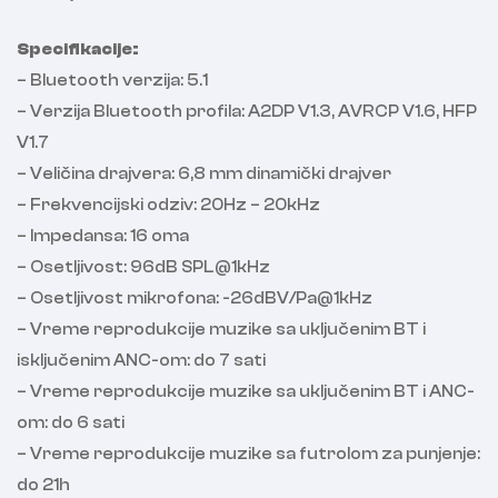
Specifikacije:
– Bluetooth verzija: 5.1
– Verzija Bluetooth profila: A2DP V1.3, AVRCP V1.6, HFP
V1.7
– Veličina drajvera: 6,8 mm dinamički drajver
– Frekvencijski odziv: 20Hz – 20kHz
– Impedansa: 16 oma
– Osetljivost: 96dB SPL@1kHz
– Osetljivost mikrofona: -26dBV/Pa@1kHz
– Vreme reprodukcije muzike sa uključenim BT i
isključenim ANC-om: do 7 sati
– Vreme reprodukcije muzike sa uključenim BT i ANC-
om: do 6 sati
– Vreme reprodukcije muzike sa futrolom za punjenje:
do 21h