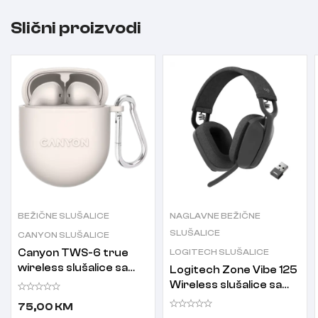
Slični proizvodi
BEŽIČNE SLUŠALICE
NAGLAVNE BEŽIČNE
SLUŠALICE
CANYON SLUŠALICE
Canyon TWS-6 true
LOGITECH SLUŠALICE
wireless slušalice sa
Logitech Zone Vibe 125
mikrofonom CNS-
Wireless slušalice sa
TWS6BE bež
mikrofonom
75,00
KM