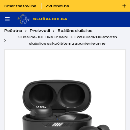
Smartsatovi.ba
Zvučnici.ba
Naručiti možete i porukom putem Vibera i WhatsAppa
Početna
Proizvodi
Bežične slušalice
Slušalice JBL Live Free NC+ TWS Black Bluetooth
slušalice sa kućištem za punjenje crne