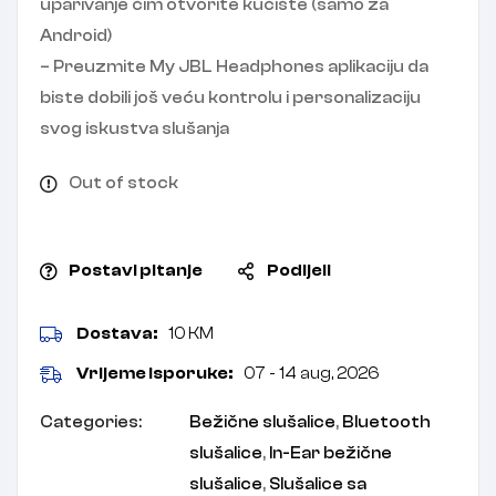
uparivanje čim otvorite kućište (samo za
Android)
– Preuzmite My JBL Headphones aplikaciju da
biste dobili još veću kontrolu i personalizaciju
svog iskustva slušanja
Out of stock
Postavi pitanje
Podijeli
Dostava:
10 KM
Vrijeme isporuke:
07 - 14 aug, 2026
Categories:
Bežične slušalice
,
Bluetooth
slušalice
,
In-Ear bežične
slušalice
,
Slušalice sa