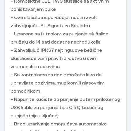
– Kompaktne JBL TWS slušalice sa aktivnim
poništavanjem buke
– Ove slušalice isporučuju moćan zvuk
zahvaljujući JBL Signature Sound-u
– Uparene sa futrolom za punjenje, slušalice
pružaju do 14 sati dodatne reprodukcije
– Zahvaljujući IPKS7 rejtingu, ove bežične
slušalice će vam praviti društvo u svim
vremenskim uslovima
– Sa kontrolama na dodir možete lako da
upravljate pozivima, muzikom ili glasovnim
pomoćnikom
– Napunite kućište za punjenje putem priloženog
USB kabla za punjenje tipa C ili Qi bežičnog
punjača (nije uključen)
– Brzo uparivanje omogućava automatsko