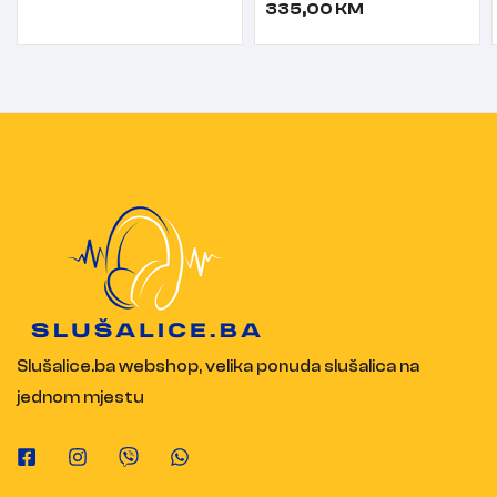
335,00
KM
Slušalice.ba webshop, velika ponuda slušalica na
jednom mjestu