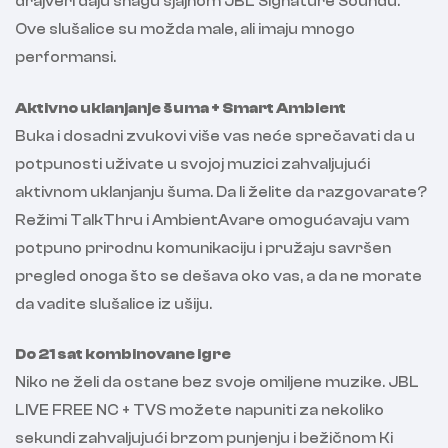
drajveri daju snagu sjajnom JBL Signature Soundu.
Ove slušalice su možda male, ali imaju mnogo
performansi.
Aktivno uklanjanje šuma + Smart Ambient
Buka i dosadni zvukovi više vas neće sprečavati da u
potpunosti uživate u svojoj muzici zahvaljujući
aktivnom uklanjanju šuma. Da li želite da razgovarate?
Režimi TalkThru i AmbientAvare omogućavaju vam
potpuno prirodnu komunikaciju i pružaju savršen
pregled onoga što se dešava oko vas, a da ne morate
da vadite slušalice iz ušiju.
Do 21 sat kombinovane igre
Niko ne želi da ostane bez svoje omiljene muzike. JBL
LIVE FREE NC + TVS možete napuniti za nekoliko
sekundi zahvaljujući brzom punjenju i bežičnom Ki