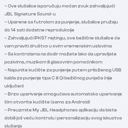
– Ove slušalice isporučuju moćan zvuk zahvaljujući
JBL Signature Sound-u
– Uparene sa futrolom za punjenje, slušalice pružaju
do 14 sati dodatne reprodukcije
– Zahvaljujući IPKS7 rejtingu, ove bežične slušalice će
vam praviti društvo u svim vremenskim uslovima
– Sa kontrolama na dodir možete lako da upravljate
pozivima, muzikom ili glasovnim pomoćnikom
– Napunite kućište za punjenje putem priloženog USB
kabla za punjenje tipa C ili Qi bežičnog punjača (nije
uključen)
– Brzo uparivanje omogućava automatsko uparivanje
čim otvorite kućište (samo za Android)
– Preuzmite My JBL Headphones aplikaciju da biste
dobili još veću kontrolu i personalizaciju svog iskustva
slušanja