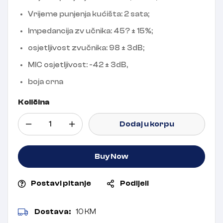
Vrijeme punjenja kućišta: 2 sata;
Impedancija zv učnika: 45? ± 15%;
osjetljivost zvučnika: 98 ± 3dB;
MIC osjetljivost: -42 ± 3dB,
boja crna
Količina
Dodaj u korpu
Buy Now
Postavi pitanje
Podijeli
Dostava:
10 KM