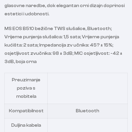
glasovne naredbe, dok elegantan crni dizajn doprinosi
estetici i udobnosti.
MS EOS B510 bežične TWS slušalice, Bluetooth;
Vrijeme punjenja slušalica: 1,5 sata; Vrijeme punjenja
kućišta: 2 sata; Impedancija zv učnika: 45? ± 15%;
osjetljivost zvučnika: 98 ± 3dB; MIC osjetljivost: -42 ±
3dB, boja crna
Preuzimanje
poziva s
mobitela
Kompatibilnost
Bluetooth
Duljina kabela