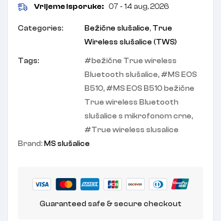
Vrijeme isporuke:
07 - 14 aug, 2026
Categories:
Bežične slušalice
,
True
Wireless slušalice (TWS)
Tags:
bežične True wireless
Bluetooth slušalice
,
MS EOS
B510
,
MS EOS B510 bežične
True wireless Bluetooth
slušalice s mikrofonom crne
,
True wireless slusalice
Brand:
MS slušalice
Guaranteed safe & secure checkout