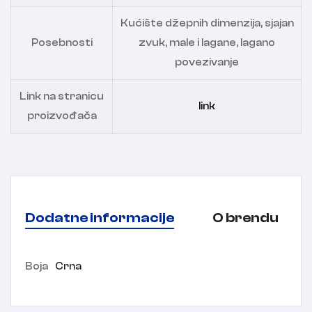
Kućište džepnih dimenzija, sjajan
Posebnosti
zvuk, male i lagane, lagano
povezivanje
Link na stranicu
link
proizvođača
Dodatne informacije
O brendu
Boja
Crna