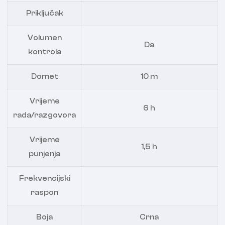
Priključak
Volumen
Da
kontrola
Domet
10 m
Vrijeme
6 h
rada/razgovora
Vrijeme
1,5 h
punjenja
Frekvencijski
raspon
Boja
Crna