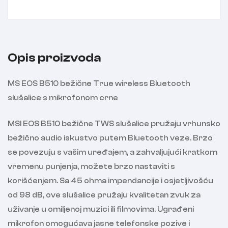
Opis proizvoda
MS EOS B510 bežične True wireless Bluetooth
slušalice s mikrofonom crne
MSI EOS B510 bežične TWS slušalice pružaju vrhunsko
bežično audio iskustvo putem Bluetooth veze. Brzo
se povezuju s vašim uređajem, a zahvaljujući kratkom
vremenu punjenja, možete brzo nastaviti s
korišćenjem. Sa 45 ohma impendancije i osjetljivošću
od 98 dB, ove slušalice pružaju kvalitetan zvuk za
uživanje u omiljenoj muzici ili filmovima. Ugrađeni
mikrofon omogućava jasne telefonske pozive i