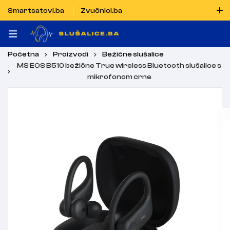
Smartsatovi.ba
Zvučnici.ba
Naručiti možete i porukom putem Vibera i WhatsAppa
Početna
Proizvodi
Bežične slušalice
MS EOS B510 bežične True wireless Bluetooth slušalice s
mikrofonom crne