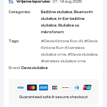
Vrijeme isporuke:
07 - 14 aug, 2026
Categories:
Bežične slušalice
,
Bluetooth
slušalice
,
In-Ear bežične
slušalice
,
Slušalice sa
mikrofonom
Tags:
Devia Kintone Run-A1
,
Devia
Kintone Run-A1 wireless
slušalice crne
,
Devia slušalice
,
wireless slušalice crne
Brand:
Devia slušalice
Guaranteed safe & secure checkout