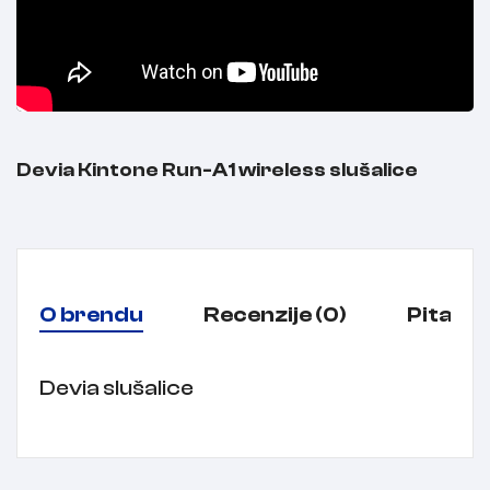
Devia Kintone Run-A1 wireless slušalice
O brendu
Recenzije (0)
Pitanja
Devia slušalice