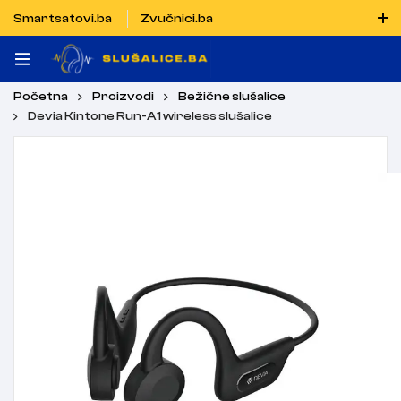
Smartsatovi.ba
Zvučnici.ba
Naručiti možete i porukom putem Vibera i WhatsAppa
Početna
Proizvodi
Bežične slušalice
Devia Kintone Run-A1 wireless slušalice