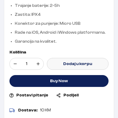
Trajanje baterije: 2-5h
Zastita: IPX4
Konektor za punjenje: Micro USB
Rade na iOS, Android i Windows platformama.
Garancija na kvalitet.
Količina
Dodaj u korpu
Buy Now
Postavi pitanje
Podijeli
Dostava:
10 KM