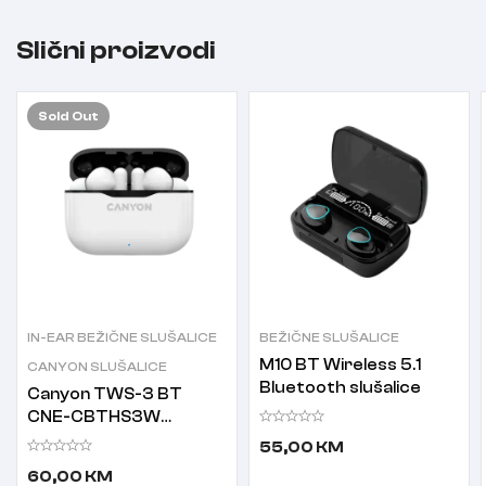
Slični proizvodi
Sold
Out
IN-EAR BEŽIČNE SLUŠALICE
BEŽIČNE SLUŠALICE
M10 BT Wireless 5.1
CANYON SLUŠALICE
Bluetooth slušalice
Canyon TWS-3 BT
CNE-CBTHS3W
Bluetooth slušalice sa
55,00
KM
mikrofonom
60,00
KM