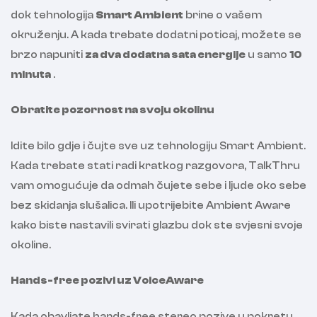
dok tehnologija
Smart Ambient
brine o vašem
okruženju. A kada trebate dodatni poticaj, možete se
brzo napuniti
za dva dodatna sata energije
u samo
10
minuta
.
Obratite pozornost na svoju okolinu
Idite bilo gdje i čujte sve uz tehnologiju Smart Ambient.
Kada trebate stati radi kratkog razgovora, TalkThru
vam omogućuje da odmah čujete sebe i ljude oko sebe
bez skidanja slušalica. Ili upotrijebite Ambient Aware
kako biste nastavili svirati glazbu dok ste svjesni svoje
okoline.
Hands-free pozivi uz VoiceAware
Kada obavljate hands-free stereo pozive u pokretu,