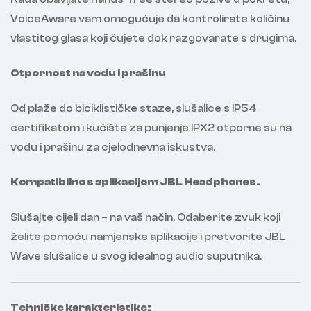
VoiceAware vam omogućuje da kontrolirate količinu
vlastitog glasa koji čujete dok razgovarate s drugima.
Otpornost na vodu i prašinu
Od plaže do biciklističke staze, slušalice s IP54
certifikatom i kućište za punjenje IPX2 otporne su na
vodu i prašinu za cjelodnevna iskustva.
Kompatibilno s aplikacijom JBL Headphones.
Slušajte cijeli dan – na vaš način. Odaberite zvuk koji
želite pomoću namjenske aplikacije i pretvorite JBL
Wave slušalice u svog idealnog audio suputnika.
Tehničke karakteristike: