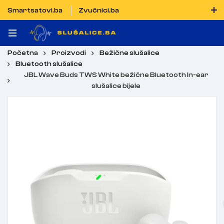
Smartsatovi.ba
Zvučnici.ba
Naručiti možete i porukom putem Vibera i WhatsAppa
Početna
Proizvodi
Bežične slušalice
Bluetooth slušalice
JBL Wave Buds TWS White bežične Bluetooth In-ear
slušalice bijele