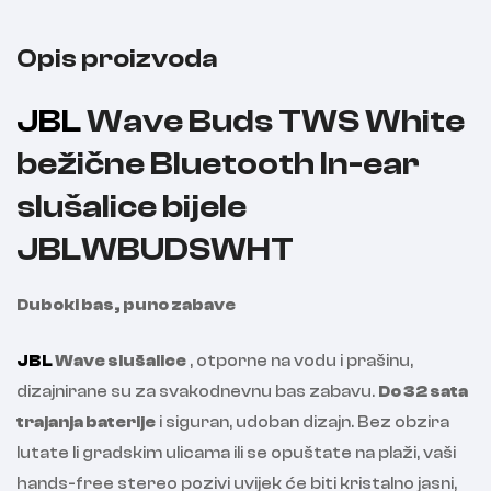
Opis proizvoda
JBL
Wave Buds TWS White
bežične Bluetooth In-ear
slušalice bijele
JBLWBUDSWHT
Duboki bas, puno zabave
JBL
Wave slušalice
, otporne na vodu i prašinu,
dizajnirane su za svakodnevnu bas zabavu.
Do 32 sata
trajanja baterije
i siguran, udoban dizajn. Bez obzira
lutate li gradskim ulicama ili se opuštate na plaži, vaši
hands-free stereo pozivi uvijek će biti kristalno jasni,