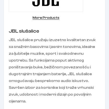
More Products
JBL slušalice
JBL slušalice pružaju izuzetno kvalitetan zvuk
sa snažnim basovima i jasnim tonovima, idealne
za ljubitelje muzike, sport i svakodnevnu
upotrebu. Sa funkcijama poput aktivnog
poništavanja buke, bežičnom povezanošću i
dugotrajnim trajanjem baterije, JBL slušalice
omogućavaju besprekorno audio iskustvo.
Savršen izbor za korisnike koji traže vrhunski
zvuk, udobnost i moderni dizajn po povoljnim
cijenama.