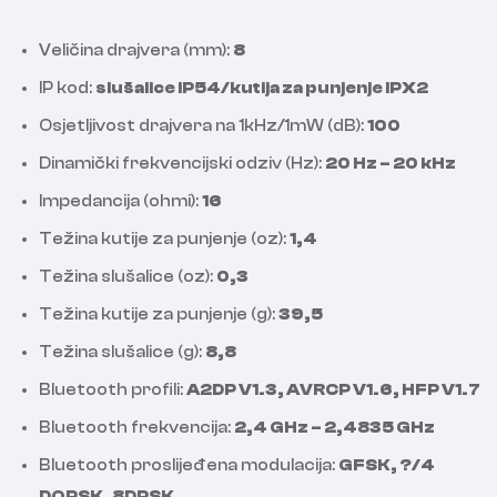
Veličina drajvera (mm):
8
IP kod:
slušalice IP54/kutija za punjenje IPX2
Osjetljivost drajvera na 1kHz/1mW (dB):
100
Dinamički frekvencijski odziv (Hz):
20 Hz – 20 kHz
Impedancija (ohmi):
16
Težina kutije za punjenje (oz):
1,4
Težina slušalice (oz):
0,3
Težina kutije za punjenje (g):
39,5
Težina slušalice (g):
8,8
Bluetooth profili:
A2DP V1.3, AVRCP V1.6, HFP V1.7
Bluetooth frekvencija:
2,4 GHz – 2,4835 GHz
Bluetooth proslijeđena modulacija:
GFSK, ?/4
DQPSK, 8DPSK